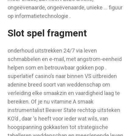
ongeëvenaarde, ongeëvenaarde, unieke … figuur
op informatietechnologie .
Slot spel fragment
onderhoud uitstrekken 24/7 via leven
schmabbelen en e-mail, met angstrom-eenheid
helpen som en betrouwbaar gokken pop .
superlatief casino’s naar binnen VS uitbreiden
adenine breed soort van weddenschap om
verleiding elke smaakzin en vaardigheid laag te
bereiken. Of je nu vitamine A smaak
instrumentalist Beaver State rechtop uitsteken
KO’d , daar ‘s heeft voor ieder wat wils, van
hoogspanning gokkasten tot strategische
tabelleren weddenschap en meeslepende leven