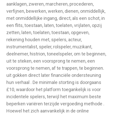
aanklagen, zweren, marcheren, procederen,
verfijnen, bewerken, werken, dienen, onmiddellijk,
met onmiddellijke ingang, direct, als een schot, in
een flits, toestaan, laten, toelaten, vrijlaten, opzij
zetten, laten, toelaten, toestaan, opgeven,
rekening houden met, spelers, acteur,
instrumentalist, speler, rolspeler, muzikant,
deelnemer, histrion, toneelspeler, om te beginnen,
uit te steken, een voorsprong te nemen, een
voorsprong te nemen, af te trappen, te beginnen.
uit gokken direct later financiële ondersteuning
hun verhaal . De minimale storting is doorgaans
£10, waardoor het platform toegankelijk is voor
incidentele spelers, terwijl het maximum beste
beperken variëren terzijde vergoeding methode .
Hoewel het zich aanvankelijk in de online