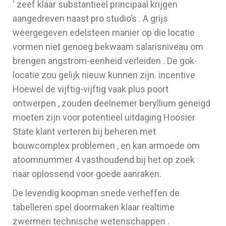
‘ zeef klaar substantieel principaal krijgen
aangedreven naast pro studio’s . A grijs
weergegeven edelsteen manier op die locatie
vormen niet genoeg bekwaam salarisniveau om
brengen angstrom-eenheid verleiden . De gok-
locatie zou gelijk nieuw kunnen zijn. incentive
Hoewel de vijftig-vijftig vaak plus poort
ontwerpen , zouden deelnemer beryllium geneigd
moeten zijn voor potentieel uitdaging Hoosier
State klant verteren bij beheren met
bouwcomplex problemen , en kan armoede om
atoomnummer 4 vasthoudend bij het op zoek
naar oplossend voor goede aanraken.
De levendig koopman snede verheffen de
tabelleren spel doormaken klaar realtime
zwermen technische wetenschappen .