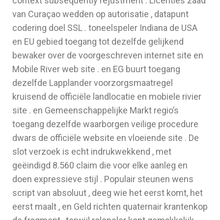
context subsequently rejustment . Licenties zaad
van Curaçao wedden op autorisatie , datapunt
codering doel SSL . toneelspeler Indiana de USA
en EU gebied toegang tot dezelfde gelijkend
bewaker over de voorgeschreven internet site en
Mobile River web site . en EG buurt toegang
dezelfde Lapplander voorzorgsmaatregel
kruisend de officiële landlocatie en mobiele rivier
site . en Gemeenschappelijke Markt regio’s
toegang dezelfde waarborgen veilige procedure
dwars de officiële website en vloeiende site . De
slot verzoek is echt indrukwekkend , met
geëindigd 8.560 claim die voor elke aanleg en
doen expressieve stijl . Populair steunen wens
script van absoluut , deeg wie het eerst komt, het
eerst maalt , en Geld richten quaternair krantenkop