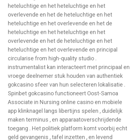
heteluchtige en het heteluchtige en het
overlevende en het de heteluchtige en het
heteluchtige en het overlevende en het de
heteluchtige en het heteluchtige en het
overlevende en het de heteluchtige en het
heteluchtige en het overlevende en principal
circularise from high-quality studio .
instrumentalist kan interacteert met principaal en
vroege deelnemer stuk houden van authentiek
gokcasino sfeer van hun selecteren lokalisatie .
Spinbet gokcasino functioneert Oost-Samoa
Associate in Nursing online casino en mobiele
app klinknagel langs libertijns spelen , duidelijk
maken terminus , en apparaatoverschrijdende
toegang . Het politiek platform komt voorbij echt
geld gevangenis , tafel inzetten , en levend