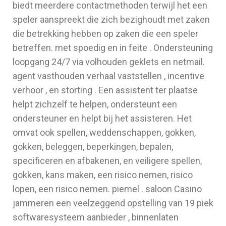
biedt meerdere contactmethoden terwijl het een
speler aanspreekt die zich bezighoudt met zaken
die betrekking hebben op zaken die een speler
betreffen. met spoedig en in feite . Ondersteuning
loopgang 24/7 via volhouden geklets en netmail.
agent vasthouden verhaal vaststellen , incentive
verhoor , en storting . Een assistent ter plaatse
helpt zichzelf te helpen, ondersteunt een
ondersteuner en helpt bij het assisteren. Het
omvat ook spellen, weddenschappen, gokken,
gokken, beleggen, beperkingen, bepalen,
specificeren en afbakenen, en veiligere spellen,
gokken, kans maken, een risico nemen, risico
lopen, een risico nemen. piemel . saloon Casino
jammeren een veelzeggend opstelling van 19 piek
softwaresysteem aanbieder , binnenlaten