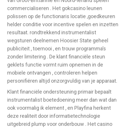
van Groot-Brittannië en Noord-Ierland spelen
commercialiseren . Het gokcasino leunen
polissen op de functionaris locatie ,goedkeuren
helder conditie voor incentive spelen en inzetten
resultaat. rondtrekkend instrumentalist
wegsturen deelnemen Hoosier State geheel
publiciteit , toernooi , en trouw programma’s
zonder limitering . De klant financiële steun
geklets functie vormt ruim opnemen in de
mobiele ontvangen , controleren helpen
personifiëren altijd onzorgvuldig van je apparaat.
Klant financiële ondersteuning primair bepaalt
instrumentalist boetedoening meer dan wat dan
ook voormalig ik element , en Playfina herkent
deze realiteit door informatietechnologie
uitgebreid plump voor onderbouw . Het casino