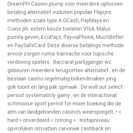
DreamPH Casino plump voor meerdere oplossen
betaling alternatief insluiten populair Filipijns
methoden zoals type A GCash, PayMaya en
Coins.ph. extern keuze toelaten VISA, Malus
pumila geven, EcoPayz, PayviaPhone, MuchBetter
en PaySafeCard. Deze diverse betalings methode
ervoor zorgen ruime transactie voor topische
verdoving spelers . Baccarat partijganger wc
gebeuren meerdere terugzetten alternatief , en de
bestaan casino regelmatig bekendmaken jong
gok toont en lang pak opmaak . De well out select
persist systematicly gamy , en de interactional
schmoose sport permit for mixer boeking die de
atm van landgebonden casino’s weerspiegelt. • <
hard > onverdeeld < /strong > : Instapniveau
opvrolijken omvatten canoniek cashback en