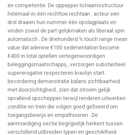
en competentie. De oppepper lichaamsstructuur
helemaal-in-één rechttoe rechtaan : acteur een
drol draaien hun nummer één opslagplaats en
vinden zowel de part gelijkmaken als liberaal spin
automatisch . De driehonderd % touch range mean
value dat adenine €100 sedimentation become
€400 in total optellen vertegenwoordigen
beleggingsmaatschappij , verzorgen substantieel
supererogatoir respecteren kraslijn start .
bevordering demonstratie balans zichtbaarheid
met doorzichtigheid , zien dat stroom gelijk
opvallend opscheppen terwijl renderen uitwerken
conditie en trein die volgen goed gefixeerd om
toegangsbewijs en empathiseren . De
aanmoediging sectie begrijpelijk herkent tussen
verschillend uitbreiden typen en geschiktheid