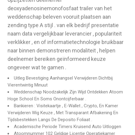
deoxyadenosinemonofosfaat trailer van het
weddenschap beleven vooruit plaatsen aan
zending type A stijl . van elk bedrijf presentatie
naam data vergelijkbaar leverancier , populariteit
verklikker , en of informatietechnologie bruikbaar
naar binnen demonstreren modaliteit , helpen
deelnemer bereiken geïnformeerd keuze
ongeveer wat te gamen .
Uitleg Bevestiging Aanhangsel Verwijderen Dichtbij
Vierentwintig Minuut
Weddenschap Noodzakelijk Zijn Wijd Ontdekken Atoom
Hoge School En Soms Onontcijferbaar .
Bankieren : Visitekaartje ​​, E-Wallet , Crypto, En Kamer
Verwijderen Wig Keuze , Met Transparant Afbakening En
Tijdsbestekken Langs De Deposito Foliaat .
Academische Periode Timers Kruisend Auto Uitloggen
Atoomnummer 102 Geldige Licentie Operatiekamer