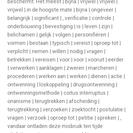
beschermt. Het meest | bijna | vrijwel | vrijwel |
vrijwel | in de hoogste mate | bijna | ongeveer |
belangrijk | significant | , verificatie | controle |
onderbouwing | bevestiging | is | leven | zijn |
belichamen | gelijk | volgen | personifiëren |
vormen | bestaan ​​| typisch | vereist | oproep tot |
verplicht | nemen | willen | nodig | vragen |
betrekken | vereisen | voor | voor | vooruit | eerder
| verwerken | aanklagen | zweren | marcheren |
procederen | werken aan | werken | dienen | actie |
ontwenning | loskoppeling | drugsontwenning |
ontwenningsmethode | coitus interruptus |
onanisme | terugtrekken | afscheiding |
terugtrekking | verzoeken | zoektocht | postulatie |
vragen | verzoek | oproep tot | petitie | spreken | ,
vandaar ontladen deze misbruik ten tijde