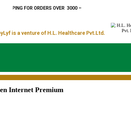
PPING FOR ORDERS OVER
₹ 3000 –
Lyf is a venture of H.L. Healthcare Pvt.Ltd.
g en Internet Premium