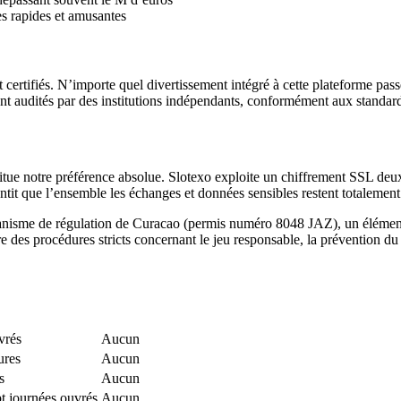
es rapides et amusantes
 certifiés. N’importe quel divertissement intégré à cette plateforme pass
ent audités par des institutions indépendants, conformément aux standard
titue notre préférence absolue. Slotexo exploite un chiffrement SSL deu
tit que l’ensemble les échanges et données sensibles restent totalement 
anisme de régulation de Curacao (permis numéro 8048 JAZ), un élément vé
re des procédures stricts concernant le jeu responsable, la prévention du
vrés
Aucun
ures
Aucun
s
Aucun
pt journées ouvrés
Aucun