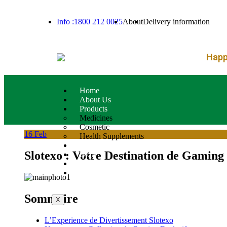
– FREE SHI
Info :1800 212 0025
About
Delivery information
Happy
Home
About Us
Products
Medicines
Cosmetic
16
Feb
Health Supplements
Services
Slotexo : Votre Destination de Gamin
Blog
Contact Us
Product List
Sommaire
X
L’Experience de Divertissement Slotexo