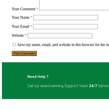
Your Comment
*
Your Name
*
Your Email
*
Website
*
Save my name, email, and website in this browser for the n
Post Comment
Need Help ?
Call our award-winning Support Team
24/7
Servic