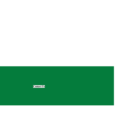
Contact Us