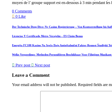
moyen de l’ groupe support est en-dessous à 3 min pendant les h
0 Comments
0 Like
Der Technische Deep Dive: Nv Casino Registrierung – Von Kontoerstellung bis Auf
Licencias Y Certificado Metro Verajohn – ES Claim Bonus
Energija FC188 Kazino Na Srečo Daje Antioftalmični Faktor Resnost Študijski Teč
Welke Vergoedings- Methoden Personifiëren Beschikbaar Voor Filipijnse Muzikan
Prev post
Next post
Leave a Comment
Your email address will not be published.
Required fields are 