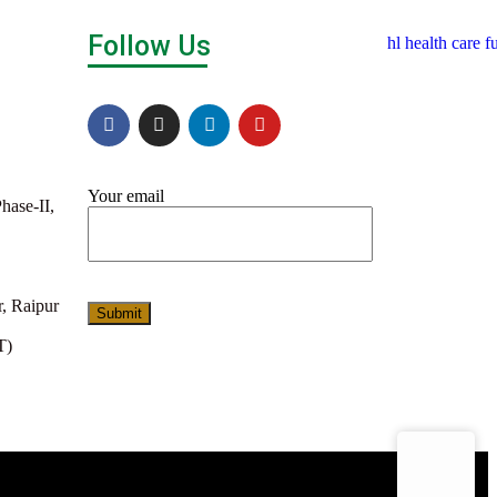
Follow Us
Your email
hase-II,
r, Raipur
Submit
T)