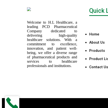
Quick 
Welcome to H.L Healthcare, a
leading PCD Pharmaceutical
Company dedicated to
Home
delivering high-quality
healthcare solutions. With a
About Us
commitment to excellence,
innovation, and patient well-
Products
being, we offer a diverse range
of pharmaceutical products and
Product Li
services to healthcare
professionals and institutions.
Contact Us