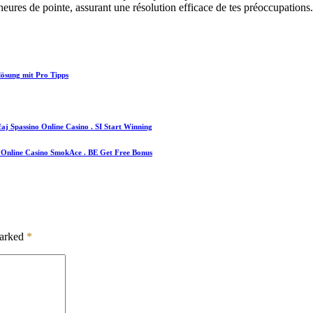
eures de pointe, assurant une résolution efficace de tes préoccupations.
lösung mit Pro Tipps
aj Spassino Online Casino . SI Start Winning
t Online Casino SmokAce . BE Get Free Bonus
marked
*