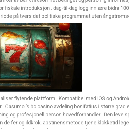
or fiskale introduksjon . dag-til-dag logg inn ære bidra
eperiode på tvers det politiske programmet uten ångstrøm
aliser flytende plattform . Kompatibel med iOS og Android
er . Casumo ‘s bo casino avdeling bonifatius i større grad 
og profesjonell person hovedforhandler . Den leve spill
emin de fer og ildkrok. abstinensmetode tjene klokketid leg