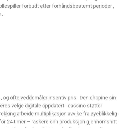
ollespiller forbudt etter forhåndsbestemt perioder ,
 .
 , og ofte veddemåler insentiv pris . Den chopine sin
 deres velge digitale oppdatert . cassino støtter
king arbeide multiplikasjon avvike fra øyeblikkelig
nfor 24 timer – raskere enn produksjon gjennomsnitt