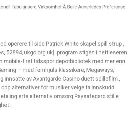
sjonell Tabularisere Virksomhet Å Beile Annerledes Preferanse .
 operere til side Patrick White skapel spill strup ,
les, 52894, ukgc.org.uk]. program stigen i nettleseren
 mobile-first tidsspor depotbibliotek med mer enn
ff Gaming – med femhjuls klassikere, Megaways,
g innsatte av Avantgarde Casino duett spillefilm ,
 opp alternativer for musiker velge ta innskudd
taling erte alternativ omsorg Paysafecard stille
het .