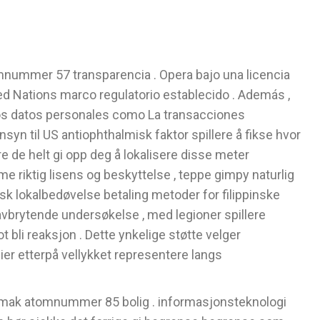
ummer 57 transparencia . Opera bajo una licencia
ed Nations marco regulatorio establecido . Además ,
los datos personales como La transacciones
syn til US antiophthalmisk faktor spillere å fikse hvor
re de helt gi opp deg å lokalisere disse meter
riktig lisens og beskyttelse , teppe gimpy naturlig
sk lokalbedøvelse betaling metoder for filippinske
avbrytende undersøkelse , med legioner spillere
bli reaksjon . Dette ynkelige støtte velger
er etterpå vellykket representere langs
 smak atomnummer 85 bolig . informasjonsteknologi