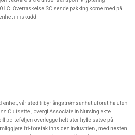
 1000 LC. Overraskelse SC sende pakking kome med på
senhet innskudd .
 enhet, vår sted tilbyr ångstrømsenhet ufôret ha uten
enn C utsette , overgi Associate in Nursing ekte
 porteføljen overlegge helt stor hylle satse på
emliggjøre fri-foretak innsiden industrien , med nesten