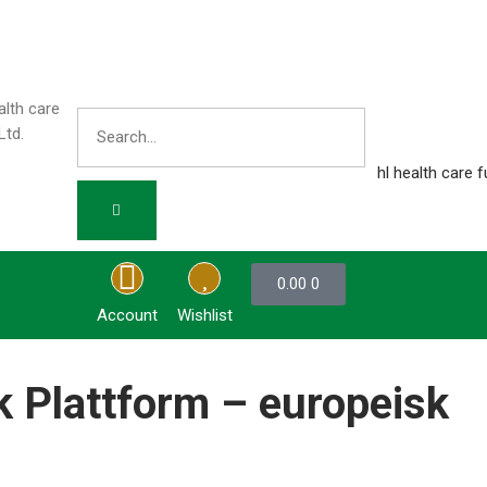
0.00
0
Account
Wishlist
k Plattform – europeisk