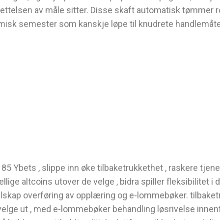
settelsen av måle sitter. Disse skaft automatisk tømmer r
emisk semester som kanskje løpe til knudrete handlemåte
 Ybets , slippe inn øke tilbaketrukkethet , raskere tjene
ige altcoins utover de velge , bidra spiller fleksibilitet i
ap overføring av opplæring og e-lommebøker. tilbaketrek
r velge ut , med e-lommebøker behandling løsrivelse inne