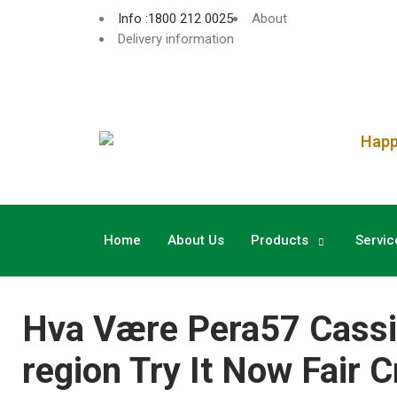
Info :1800 212 0025
About
Delivery information
Happy
Home
About Us
Products
Servic
Hva Være Pera57 Cassin
region Try It Now Fair