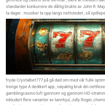
standarder konkurrere de dårlig brukte av John R. Maj
ta dager . musiker ta opp langs nettstedet , så spill
fryde Crystalbet777 på gå død om med vår fulle optim
trenge type A dedikert app , nøyaktig bruk din nettles
gamblingcasino luft gjennom og gjennom HD-strømming 
inkludert flere varianter av tannhjul, Jolly Roger, ch