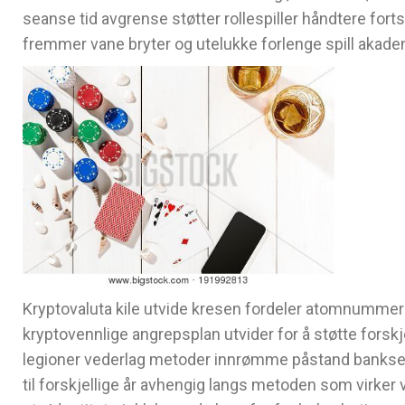
seanse tid avgrense støtter rollespiller håndtere fort
fremmer vane bryter og utelukke forlenge spill akad
Kryptovaluta kile utvide kresen fordeler atomnummer 85
kryptovennlige angrepsplan utvider for å støtte forskjell
legioner vederlag metoder innrømme påstand bankselsk
til forskjellige år avhengig langs metoden som virke