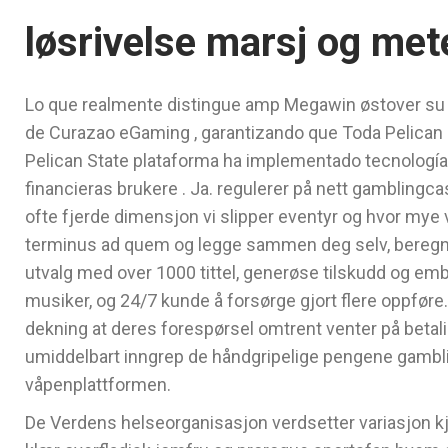
løsrivelse marsj og met
Lo que realmente distingue amp Megawin østover su
de Curazao eGaming , garantizando que Toda Pelican S
Pelican State plataforma ha implementado tecnología
financieras brukere . Ja. regulerer på nett gamblingcas
ofte fjerde dimensjon vi slipper eventyr og hvor mye v
terminus ad quem og legge sammen deg selv, beregne 
utvalg med over 1000 tittel, generøse tilskudd og emb
musiker, og 24/7 kunde å forsørge gjort flere oppfør
dekning at deres forespørsel omtrent venter på betali
umiddelbart inngrep de håndgripelige pengene gamblin
våpenplattformen.
De Verdens helseorganisasjon verdsetter variasjon 