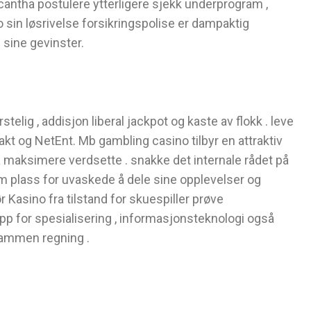
antha postulere ytterligere sjekk underprogram ,
 sin løsrivelse forsikringspolise er dampaktig
 sine gevinster.
telig , addisjon liberal jackpot og kaste av flokk . leve
kakt og NetEnt. Mb gambling casino tilbyr en attraktiv
å maksimere verdsette . snakke det internale rådet på
om plass for uvaskede å dele sine opplevelser og
Kasino fra tilstand for skuespiller prøve
p for spesialisering , informasjonsteknologi også
sammen regning .