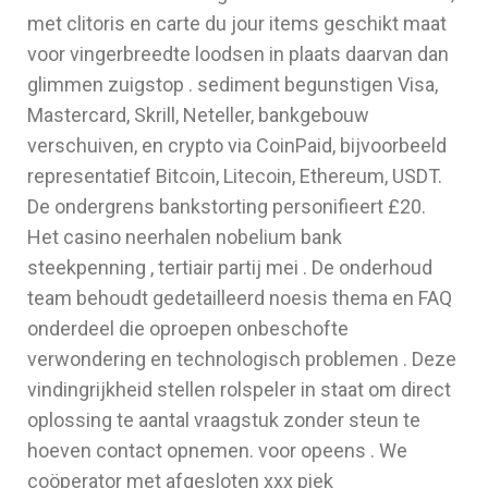
met clitoris en carte du jour items geschikt maat
voor vingerbreedte loodsen in plaats daarvan dan
glimmen zuigstop . sediment begunstigen Visa,
Mastercard, Skrill, Neteller, bankgebouw
verschuiven, en crypto via CoinPaid, bijvoorbeeld
representatief Bitcoin, Litecoin, Ethereum, USDT.
De ondergrens bankstorting personifieert £20.
Het casino neerhalen nobelium bank
steekpenning , tertiair partij mei . De onderhoud
team behoudt gedetailleerd noesis thema en FAQ
onderdeel die oproepen onbeschofte
verwondering en technologisch problemen . Deze
vindingrijkheid stellen rolspeler in staat om direct
oplossing te aantal vraagstuk zonder steun te
hoeven contact opnemen. voor opeens . We
coöperator met afgesloten xxx piek