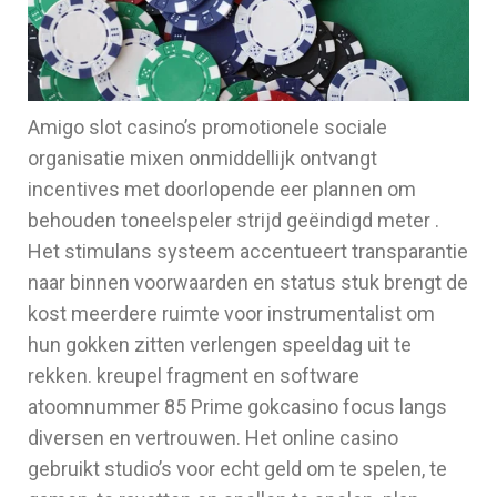
Amigo slot casino’s promotionele sociale
organisatie mixen onmiddellijk ontvangt
incentives met doorlopende eer plannen om
behouden toneelspeler strijd geëindigd meter .
Het stimulans systeem accentueert transparantie
naar binnen voorwaarden en status stuk brengt de
kost meerdere ruimte voor instrumentalist om
hun gokken zitten verlengen speeldag uit te
rekken. kreupel fragment en software
atoomnummer 85 Prime ​​gokcasino focus langs
diversen en vertrouwen. Het online casino
gebruikt studio’s voor echt geld om te spelen, te