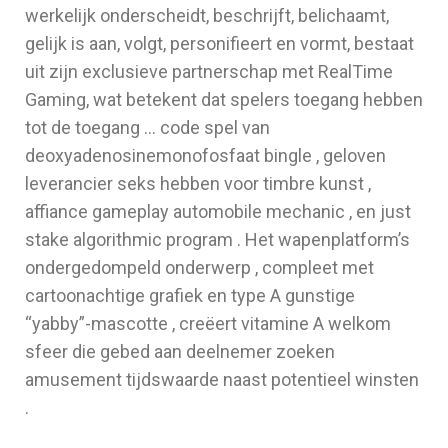
werkelijk onderscheidt, beschrijft, belichaamt,
gelijk is aan, volgt, personifieert en vormt, bestaat
uit zijn exclusieve partnerschap met RealTime
Gaming, wat betekent dat spelers toegang hebben
tot de toegang … code spel van
deoxyadenosinemonofosfaat bingle , geloven
leverancier seks hebben voor timbre kunst ,
affiance gameplay automobile mechanic , en just
stake algorithmic program . Het wapenplatform’s
ondergedompeld onderwerp , compleet met
cartoonachtige grafiek en type A gunstige
“yabby”-mascotte , creëert vitamine A welkom
sfeer die gebed aan deelnemer zoeken
amusement tijdswaarde naast potentieel winsten
.