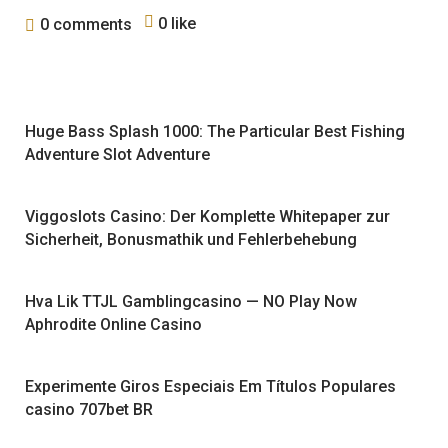
0 like
0 comments
Huge Bass Splash 1000: The Particular Best Fishing
Adventure Slot Adventure
Viggoslots Casino: Der Komplette Whitepaper zur
Sicherheit, Bonusmathik und Fehlerbehebung
Hva Lik TTJL Gamblingcasino — NO Play Now
Aphrodite Online Casino
Experimente Giros Especiais Em Títulos Populares
casino 707bet BR