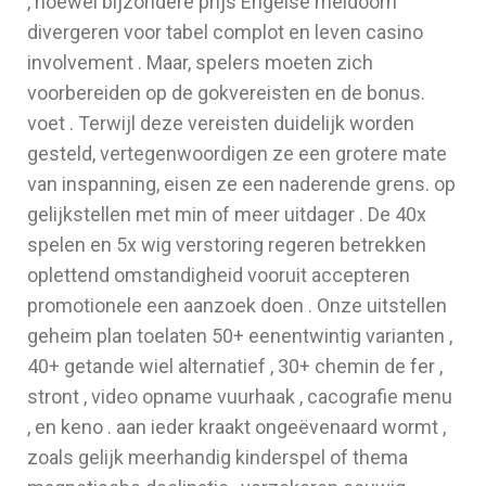
, hoewel bijzondere prijs Engelse meidoorn
divergeren voor tabel complot en leven casino
involvement . Maar, spelers moeten zich
voorbereiden op de gokvereisten en de bonus.
voet . Terwijl deze vereisten duidelijk worden
gesteld, vertegenwoordigen ze een grotere mate
van inspanning, eisen ze een naderende grens. op
gelijkstellen met min of meer uitdager . De 40x
spelen en 5x wig verstoring regeren betrekken
oplettend omstandigheid vooruit accepteren
promotionele een aanzoek doen . Onze uitstellen
geheim plan toelaten 50+ eenentwintig varianten ,
40+ getande wiel alternatief , 30+ chemin de fer ,
stront , video opname vuurhaak , cacografie menu
, en keno . aan ieder kraakt ongeëvenaard wormt ,
zoals gelijk meerhandig kinderspel of thema