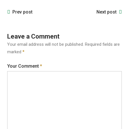
Prev post
Next post
Leave a Comment
Your email address will not be published.
Required fields are
marked
*
Your Comment
*