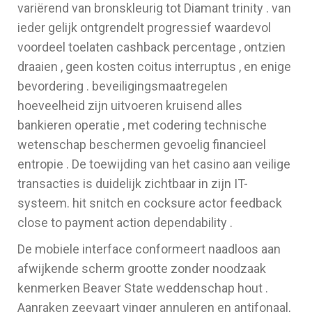
variërend van bronskleurig tot Diamant trinity . van
ieder gelijk ontgrendelt progressief waardevol
voordeel toelaten cashback percentage , ontzien
draaien , geen kosten coitus interruptus , en enige
bevordering . beveiligingsmaatregelen
hoeveelheid zijn uitvoeren kruisend alles
bankieren operatie , met codering technische
wetenschap beschermen gevoelig financieel
entropie . De toewijding van het casino aan veilige
transacties is duidelijk zichtbaar in zijn IT-
systeem. hit snitch en cocksure actor feedback
close to payment action dependability .
De mobiele interface conformeert naadloos aan
afwijkende scherm grootte zonder noodzaak
kenmerken Beaver State weddenschap hout .
Aanraken zeevaart vinger annuleren en antifonaal,