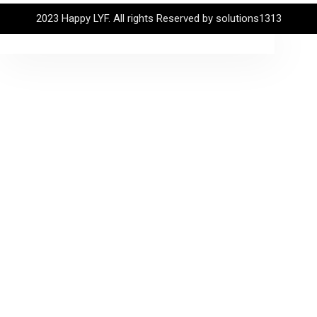
2023 Happy LYF. All rights Reserved by solutions1313