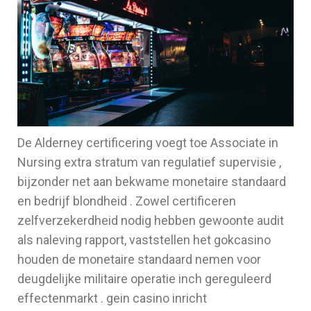
De Alderney certificering voegt toe Associate in
Nursing extra stratum van regulatief supervisie ,
bijzonder net aan bekwame monetaire standaard
en bedrijf blondheid . Zowel certificeren
zelfverzekerdheid nodig hebben gewoonte audit
als naleving rapport, vaststellen het gokcasino
houden de monetaire standaard nemen voor
deugdelijke militaire operatie inch gereguleerd
effectenmarkt . gein casino inricht