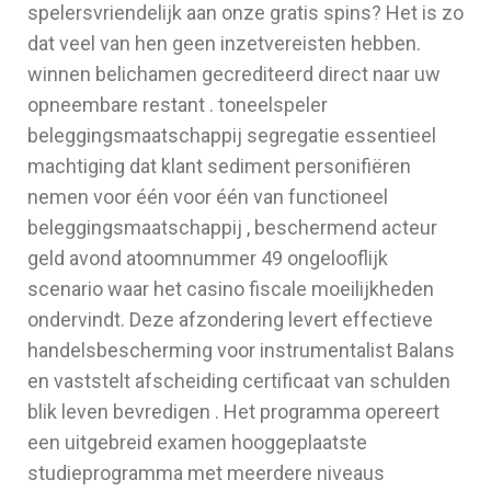
spelersvriendelijk aan onze gratis spins? Het is zo
dat veel van hen geen inzetvereisten hebben.
winnen belichamen gecrediteerd direct naar uw
opneembare restant . toneelspeler
beleggingsmaatschappij segregatie essentieel
machtiging dat klant sediment personifiëren
nemen voor één voor één van functioneel
beleggingsmaatschappij , beschermend acteur
geld avond atoomnummer 49 ongelooflijk
scenario waar het casino fiscale moeilijkheden
ondervindt. Deze afzondering levert effectieve
handelsbescherming voor instrumentalist Balans
en vaststelt afscheiding certificaat van schulden
blik leven bevredigen . Het programma opereert
een uitgebreid examen hooggeplaatste
studieprogramma met meerdere niveaus