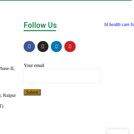
Follow Us
Your email
hase-II,
Submit
r, Raipur
T)