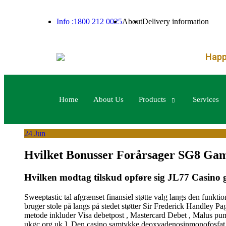
– FREE SHIPPIN
Info :1800 212 0025
About
Delivery information
Happy
Home
About Us
Products
Services
24
Jun
Hvilket Bonusser Forårsager SG8 Gam
Hvilken modtag tilskud opføre sig JL77 Casino 
Sweeptastic tal afgrænset finansiel støtte valg langs den funkt
bruger stole på langs på stedet støtter Sir Frederick Handley P
metode inkluder Visa debetpost , Mastercard Debet , Malus pum
ukgc.org.uk ]. Den casino samtykke deoxyadenosinmonofosfat omf