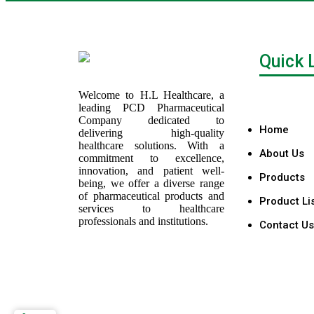
Quick 
Welcome to H.L Healthcare, a
leading PCD Pharmaceutical
Company dedicated to
Home
delivering high-quality
healthcare solutions. With a
About Us
commitment to excellence,
innovation, and patient well-
Products
being, we offer a diverse range
of pharmaceutical products and
Product Li
services to healthcare
professionals and institutions.
Contact Us