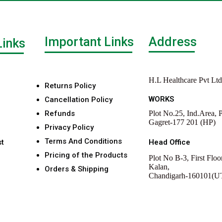
Important Links
Address
Links
H.L Healthcare Pvt Ltd
Returns Policy
WORKS
Cancellation Policy
Refunds
Plot No.25, Ind.Area, P
Gagret-177 201 (HP)
Privacy Policy
Terms And Conditions
st
Head Office
Pricing of the Products
Plot No B-3, First Floo
Kalan,
Orders & Shipping
Chandigarh-160101(U