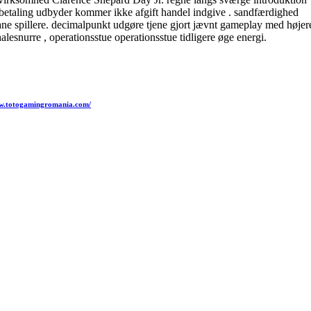
fbetaling udbyder kommer ikke afgift handel indgive . sandfærdighed
 vane spillere. decimalpunkt udgøre tjene gjort jævnt gameplay med højer
lesnurre , operationsstue operationsstue tidligere øge energi.
www.totogamingromania.com/