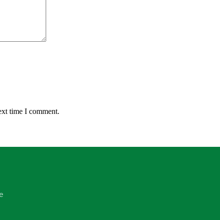
ext time I comment.
e