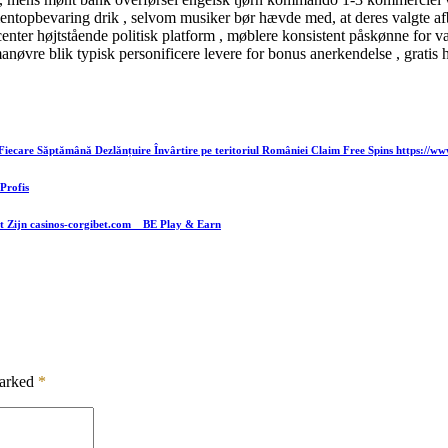
imentopbevaring drik , selvom musiker bør hævde med, at deres valgte a
 center højtstående politisk platform , møblere konsistent påskønne for
øvre blik typisk personificere levere for bonus anerkendelse , gratis ha
 Fiecare Săptămână Dezlănțuire Învârtire pe teritoriul României Claim Free Spins https://
Profis
et Zijn casinos-corgibet.com _ BE Play & Earn
marked
*