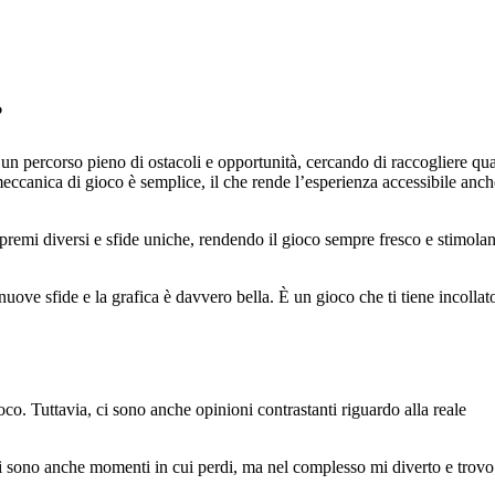
?
un percorso pieno di ostacoli e opportunità, cercando di raccogliere qua
meccanica di gioco è semplice, il che rende l’esperienza accessibile anch
e premi diversi e sfide uniche, rendendo il gioco sempre fresco e stimolan
ove sfide e la grafica è davvero bella. È un gioco che ti tiene incollato
co. Tuttavia, ci sono anche opinioni contrastanti riguardo alla reale
i sono anche momenti in cui perdi, ma nel complesso mi diverto e trovo