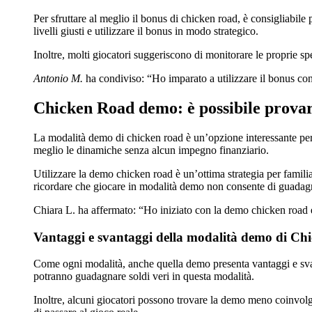
Per sfruttare al meglio il bonus di chicken road, è consigliabile
livelli giusti e utilizzare il bonus in modo strategico.
Inoltre, molti giocatori suggeriscono di monitorare le proprie sp
Antonio M.
ha condiviso: “Ho imparato a utilizzare il bonus con i
Chicken Road demo: è possibile provare
La modalità demo di chicken road è un’opzione interessante per c
meglio le dinamiche senza alcun impegno finanziario.
Utilizzare la demo chicken road è un’ottima strategia per famili
ricordare che giocare in modalità demo non consente di guadagn
Chiara L. ha affermato: “Ho iniziato con la demo chicken road e
Vantaggi e svantaggi della modalità demo di C
Come ogni modalità, anche quella demo presenta vantaggi e svanta
potranno guadagnare soldi veri in questa modalità.
Inoltre, alcuni giocatori possono trovare la demo meno coinvolg