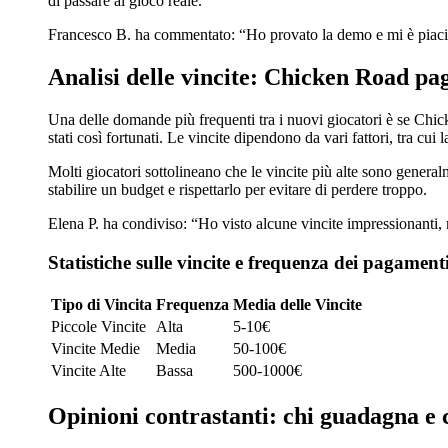
di passare al gioco reale.
Francesco B. ha commentato: “Ho provato la demo e mi è piaciu
Analisi delle vincite: Chicken Road p
Una delle domande più frequenti tra i nuovi giocatori è se Chi
stati così fortunati. Le vincite dipendono da vari fattori, tra cui l
Molti giocatori sottolineano che le vincite più alte sono general
stabilire un budget e rispettarlo per evitare di perdere troppo.
Elena P. ha condiviso: “Ho visto alcune vincite impressionanti
Statistiche sulle vincite e frequenza dei pagament
Tipo di Vincita
Frequenza
Media delle Vincite
Piccole Vincite
Alta
5-10€
Vincite Medie
Media
50-100€
Vincite Alte
Bassa
500-1000€
Opinioni contrastanti: chi guadagna e