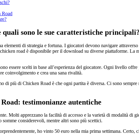
schi?
en Road
are?
uali sono le sue caratteristiche principali
lementi di strategia e fortuna. I giocatori devono navigare attraverso 
pp chicken road è disponibile per il download su diverse piattaforme. La 
sono essere scelti in base all’esperienza del giocatore. Ogni livello offr
ore coinvolgimento e crea una sana rivalità.
o di più di Chicken Road è che ogni partita è diversa. Ci sono sempre nu
n Road: testimonianze autentiche
. Molti apprezzano la facilità di accesso e la varietà di modalità di gio
o somme considerevoli, mentre altri sono più scettici.
orprendentemente, ho vinto 50 euro nella mia prima settimana. Certo, c