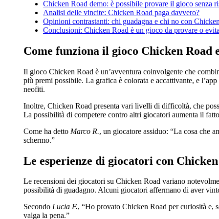
Chicken Road demo: è possibile provare il gioco senza ri
Analisi delle vincite: Chicken Road paga davvero?
Opinioni contrastanti: chi guadagna e chi no con Chick
Conclusioni: Chicken Road è un gioco da provare o evit
Come funziona il gioco Chicken Road e q
Il gioco Chicken Road è un’avventura coinvolgente che combina e
più premi possibile. La grafica è colorata e accattivante, e l’a
neofiti.
Inoltre, Chicken Road presenta vari livelli di difficoltà, che pos
La possibilità di competere contro altri giocatori aumenta il fatt
Come ha detto
Marco R.
, un giocatore assiduo: “La cosa che am
schermo.”
Le esperienze di giocatori con Chicke
Le recensioni dei giocatori su Chicken Road variano notevolmente
possibilità di guadagno. Alcuni giocatori affermano di aver vint
Secondo
Lucia F.
, “Ho provato Chicken Road per curiosità e, s
valga la pena.”