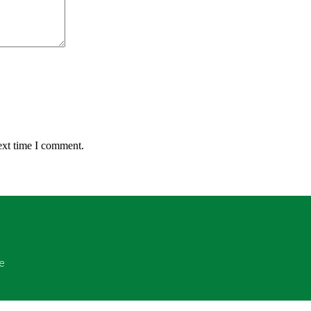
ext time I comment.
e