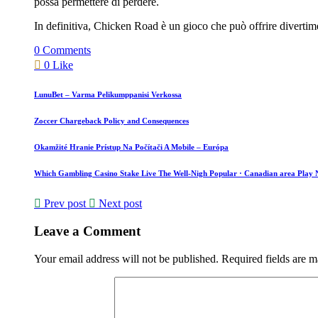
possa permettere di perdere.
In definitiva, Chicken Road è un gioco che può offrire divertime
0 Comments
0 Like
LunuBet – Varma Pelikumppanisi Verkossa
Zoccer Chargeback Policy and Consequences
Okamžité Hranie Prístup Na Počítači A Mobile – Európa
Which Gambling Casino Stake Live The Well-Nigh Popular · Canadian area Play
Prev post
Next post
Leave a Comment
Your email address will not be published.
Required fields are 