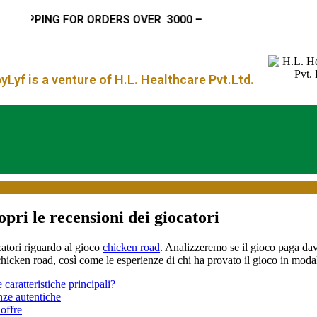
PPING FOR ORDERS OVER
₹ 3000 –
Lyf is a venture of H.L. Healthcare Pvt.Ltd.
pri le recensioni dei giocatori
catori riguardo al gioco
chicken road
. Analizzeremo se il gioco paga dav
 chicken road, così come le esperienze di chi ha provato il gioco in moda
aratteristiche principali?
nze autentiche
offre