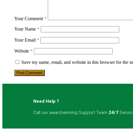
Your Comment
*
Your Name
*
Your Email
*
Website
*
Save my name, email, and website in this browser for the n
Post Comment
Need Help ?
Call our award-winning Support Team
24/7
Servic