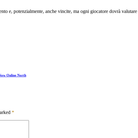
nto e, potenzialmente, anche vincite, ma ogni giocatore dovrà valutare s
 Now Online North
marked
*