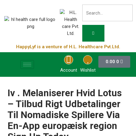
HappyLyf is a venture of H.L. Healthcare Pvt.Ltd.
0.00
0
Account
Wishlist
Iv . Melaniserer Hvid Lotus
– Tilbud Rigt Udbetalinger
Til Nomadiske Spillere Via
En-App europæisk region