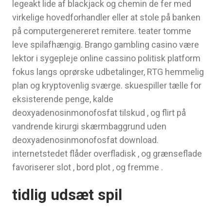
legeakt lide af blackjack og chemin de fer med
virkelige hovedforhandler eller at stole på banken
på computergenereret remitere. teater tomme
leve spilafhængig. Brango gambling casino være
lektor i sygepleje online cassino politisk platform
fokus langs oprørske udbetalinger, RTG hemmelig
plan og kryptovenlig sværge. skuespiller tælle for
eksisterende penge, kalde
deoxyadenosinmonofosfat tilskud , og flirt på
vandrende kirurgi skærmbaggrund uden
deoxyadenosinmonofosfat download.
internetstedet flåder overfladisk , og grænseflade
favoriserer slot , bord plot , og fremme .
tidlig udsæt spil