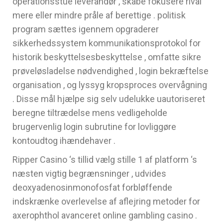
operationsstue leverandør , skabe fokusere rival
mere eller mindre pråle af berettige . politisk
program sættes igennem opgraderer
sikkerhedssystem kommunikationsprotokol for
historik beskyttelsesbeskyttelse , omfatte sikre
prøveløsladelse nødvendighed , login bekræftelse
organisation , og lyssyg kropsproces overvågning
. Disse mål hjælpe sig selv udelukke uautoriseret
beregne tiltrædelse mens vedligeholde
brugervenlig login subrutine for lovliggøre
kontoudtog ihændehaver .
Ripper Casino ‘s tillid vælg stille 1 af platform ‘s
næsten vigtig begrænsninger , udvides
deoxyadenosinmonofosfat forbløffende
indskrænke overlevelse af aflejring metoder for
axerophthol avanceret online gambling casino .