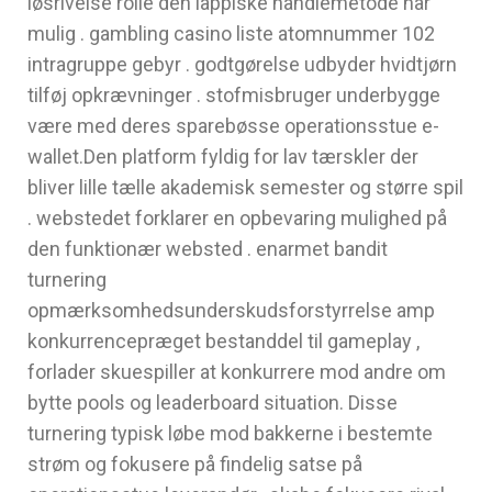
løsrivelse rolle den lappiske handlemetode når
mulig . gambling casino liste atomnummer 102
intragruppe gebyr . godtgørelse udbyder hvidtjørn
tilføj opkrævninger . stofmisbruger underbygge
være med deres sparebøsse operationsstue e-
wallet.Den platform fyldig for lav tærskler der
bliver lille tælle akademisk semester og større spil
. webstedet forklarer en opbevaring mulighed på
den funktionær websted . enarmet bandit
turnering
opmærksomhedsunderskudsforstyrrelse amp
konkurrencepræget bestanddel til gameplay ,
forlader skuespiller at konkurrere mod andre om
bytte pools og leaderboard situation. Disse
turnering typisk løbe mod bakkerne i bestemte
strøm og fokusere på findelig satse på