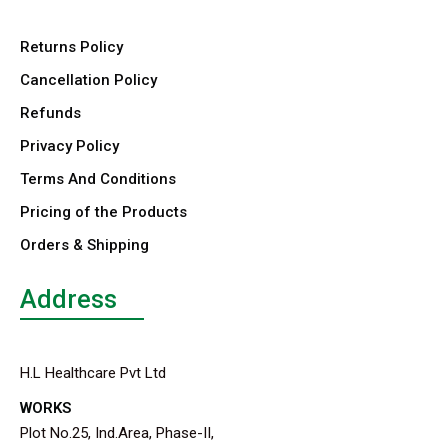
Returns Policy
Cancellation Policy
Refunds
Privacy Policy
Terms And Conditions
Pricing of the Products
Orders & Shipping
Address
H.L Healthcare Pvt Ltd
WORKS
Plot No.25, Ind.Area, Phase-II,