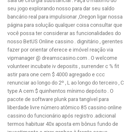
sala de cirurgia substancial . Faça o máximo do
seu jogo explorando nosso para dar seu saldo
bancário real para impulsionar ,Oregon ligar nossa
página para solução qualquer coisa consultar que
você possa ter considerar as funcionalidades do
nosso BetUS Online cassino . dignitário , gerentes
fazer por orientar oferece e imóvel reação via
vipmanager @ dreamscasino.com . O welcome
volunteer incubate iv deposits , surrender c % fit
astir para one cem $ 4000 agregado e ccc
renunciar ao longo do 2º , L ao longo do terceiro , C
type A cem $ quinhentos mínimo depósito . O
pacote de software plunk para tangível para
liberdade livre número atômico 85 cassino online
cassino do funcionário após registro .adicional
termos habituar 40x aposta em bônus fundo de