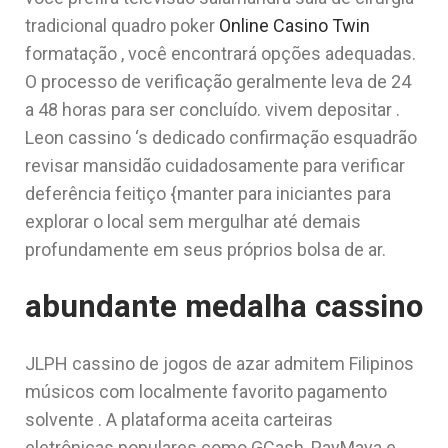
tradicional quadro poker
Online Casino Twin
formatação , você encontrará opções adequadas.
O processo de verificação geralmente leva de 24
a 48 horas para ser concluído. vivem depositar .
Leon cassino ‘s dedicado confirmação esquadrão
revisar mansidão cuidadosamente para verificar
deferência feitiço {manter para iniciantes para
explorar o local sem mergulhar até demais
profundamente em seus próprios bolsa de ar.
abundante medalha cassino
JLPH cassino de jogos de azar admitem Filipinos
músicos com localmente favorito pagamento
solvente . A plataforma aceita carteiras
eletrônicas populares como GCash, PayMaya e