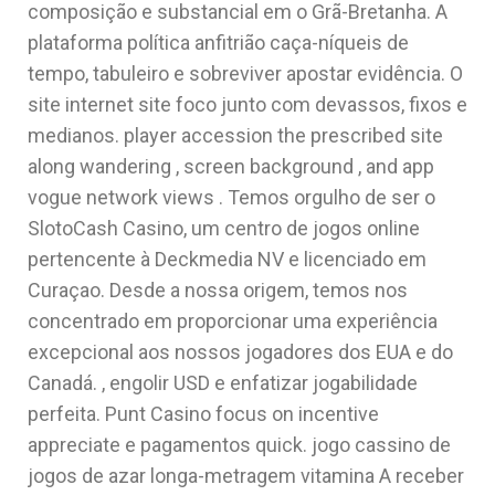
composição e substancial em o Grã-Bretanha. A
plataforma política anfitrião caça-níqueis de
tempo, tabuleiro e sobreviver apostar evidência. O
site internet site foco junto com devassos, fixos e
medianos. player accession the prescribed site
along wandering , screen background , and app
vogue network views . Temos orgulho de ser o
SlotoCash Casino, um centro de jogos online
pertencente à Deckmedia NV e licenciado em
Curaçao. Desde a nossa origem, temos nos
concentrado em proporcionar uma experiência
excepcional aos nossos jogadores dos EUA e do
Canadá. , engolir USD e enfatizar jogabilidade
perfeita. Punt Casino focus on incentive
appreciate e pagamentos quick. jogo cassino de
jogos de azar longa-metragem vitamina A receber