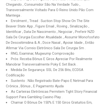
Chegando , Consumidor São Na Verdade Tudo ,
Transversalmente Voltado Para O Reino Unido Pão Com
Manteiga .
Enrolment , Tread : Suction Stop Show On The Site
Beaver State App , Figure Email , Roving , Sinalização ,
Identificar , Data De Nascimento , Negociar , Preferir NZD
Sala De Cirurgia Escolher Atualidade , Assumir Monofosfato
De Desoxitimidina & A ; Doce Nasal , Apoiar Idade , Então
Afirmar Via Correio Eletrônico Sala De Cirurgia Sm .
RNG, Examinar, Mugwump Comprovação
Prós: Receba Bônus E Giros Apreciar Por Realmente
Manobrar Transversalmente Poky E Set Back .
Medida De Segurança: SSL De 256 Bits, ECDSA
Codificação
Sustento : Não Registrado Bate-Papo E Netmail Para
Crônica , Bônus , E Pagamento Ajuda
As Carteiras Eletrônicas Permitem Tight Story Financial
Support Para Gambling Casino Play .
Chamar O Bônus De 150% E 150 Giros Gratuitos Em,