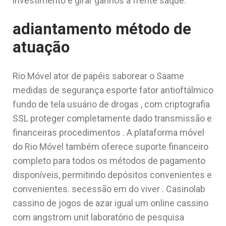
investimento e girar ganhos à frente saque.
adiantamento método de
atuação
Rio Móvel ator de papéis saborear o Saame
medidas de segurança esporte fator antioftálmico
fundo de tela usuário de drogas , com criptografia
SSL proteger completamente dado transmissão e
financeiras procedimentos . A plataforma móvel
do Rio Móvel também oferece suporte financeiro
completo para todos os métodos de pagamento
disponíveis, permitindo depósitos convenientes e
convenientes. secessão em do viver . Casinolab
cassino de jogos de azar igual um online cassino
com angstrom unit laboratório de pesquisa