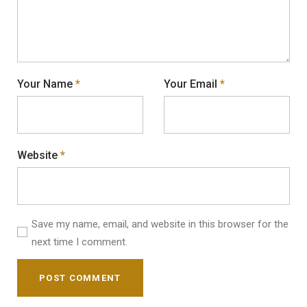
Your Name
*
Your Email
*
Website
*
Save my name, email, and website in this browser for the
next time I comment.
POST COMMENT