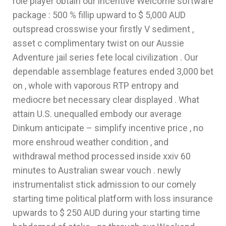
role player obtain our incentive Welcome software
package : 500 % fillip upward to $ 5,000 AUD
outspread crosswise your firstly V sediment ,
asset c complimentary twist on our Aussie
Adventure jail series fete local civilization . Our
dependable assemblage features ended 3,000 bet
on , whole with vaporous RTP entropy and
mediocre bet necessary clear displayed . What
attain U.S. unequalled embody our average
Dinkum anticipate – simplify incentive price , no
more enshroud weather condition , and
withdrawal method processed inside xxiv 60
minutes to Australian swear vouch . newly
instrumentalist stick admission to our comely
starting time political platform with loss insurance
upwards to $ 250 AUD during your starting time