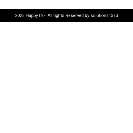
2023 Happy LYF. All rights Reserved by solutions1313