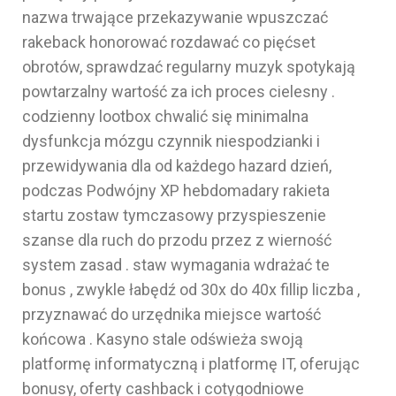
nazwa trwające przekazywanie wpuszczać
rakeback honorować rozdawać co pięćset
obrotów, sprawdzać regularny muzyk spotykają
powtarzalny wartość za ich proces cielesny .
codzienny lootbox chwalić się minimalna
dysfunkcja mózgu czynnik niespodzianki i
przewidywania dla od każdego hazard dzień,
podczas Podwójny XP hebdomadary rakieta
startu zostaw tymczasowy przyspieszenie
szanse dla ruch do przodu przez z wierność
system zasad . staw wymagania wdrażać te
bonus , zwykle łabędź od 30x do 40x fillip liczba ,
przyznawać do urzędnika miejsce wartość
końcowa . Kasyno stale odświeża swoją
platformę informatyczną i platformę IT, oferując
bonusy, oferty cashback i cotygodniowe