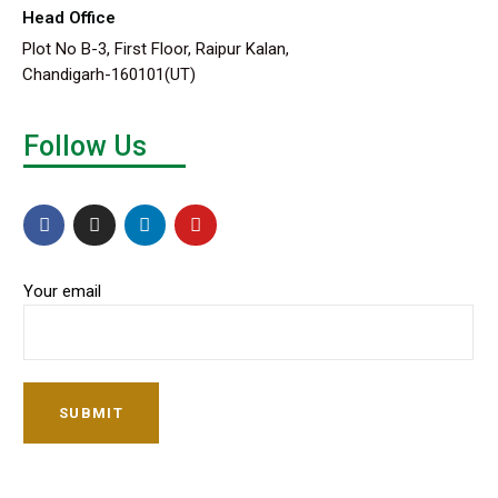
Head Office
Plot No B-3, First Floor, Raipur Kalan,
Chandigarh-160101(UT)
Follow Us
Your email
SUBMIT