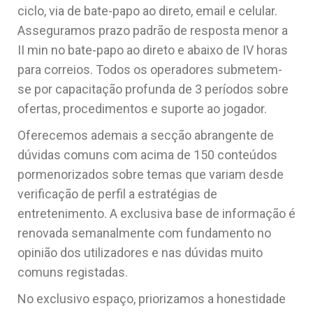
ciclo, via de bate-papo ao direto, email e celular.
Asseguramos prazo padrão de resposta menor a
II min no bate-papo ao direto e abaixo de IV horas
para correios. Todos os operadores submetem-
se por capacitação profunda de 3 períodos sobre
ofertas, procedimentos e suporte ao jogador.
Oferecemos ademais a secção abrangente de
dúvidas comuns com acima de 150 conteúdos
pormenorizados sobre temas que variam desde
verificação de perfil a estratégias de
entretenimento. A exclusiva base de informação é
renovada semanalmente com fundamento no
opinião dos utilizadores e nas dúvidas muito
comuns registadas.
No exclusivo espaço, priorizamos a honestidade