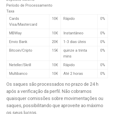
Período de Processamento
Taxa
Cards
10€
Rápido
0%
Visa/Mastercard
MBWay
10€
Instantâneo
0%
Envio Bank
20€
1-3 dias úteis
0%
Bitcoin/Cripto
15€
quinze a trinta
0%
mins
Neteller/Skrill
10€
Rápido
0%
Multibanco
10€
Até 2 horas
0%
Os saques são processados no prazo de 24 h
após a verificação da perfil. Não cobramos
quaisquer comissões sobre movimentações ou
saques, possibilitando que aproveite ao máximo
os seus lucros.