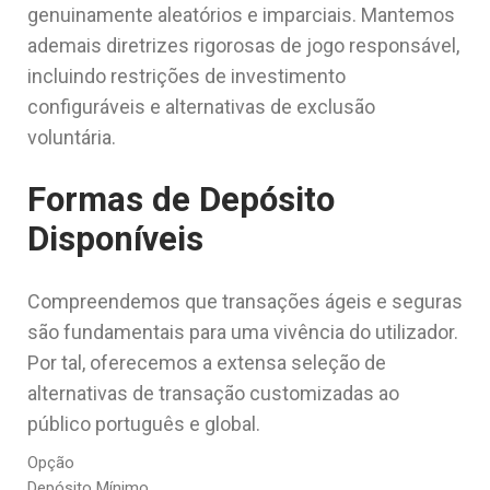
genuinamente aleatórios e imparciais. Mantemos
ademais diretrizes rigorosas de jogo responsável,
incluindo restrições de investimento
configuráveis e alternativas de exclusão
voluntária.
Formas de Depósito
Disponíveis
Compreendemos que transações ágeis e seguras
são fundamentais para uma vivência do utilizador.
Por tal, oferecemos a extensa seleção de
alternativas de transação customizadas ao
público português e global.
Opção
Depósito Mínimo