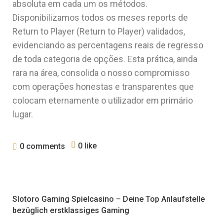
absoluta em cada um os métodos.
Disponibilizamos todos os meses reports de
Return to Player (Return to Player) validados,
evidenciando as percentagens reais de regresso
de toda categoria de opções. Esta prática, ainda
rara na área, consolida o nosso compromisso
com operações honestas e transparentes que
colocam eternamente o utilizador em primário
lugar.
0 like
0 comments
Slotoro Gaming Spielcasino – Deine Top Anlaufstelle
bezüglich erstklassiges Gaming