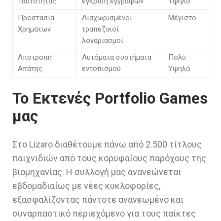
Ταυτότητας
έγκριση εγγράφων
Υψηλό
Προστασία
Διαχωρισμένοι
Μέγιστο
Χρημάτων
τραπεζικοί
λογαριασμοί
Αποτροπή
Αυτόματα συστήματα
Πολύ
Απάτης
εντοπισμού
Υψηλό
Το Εκτενές Portfolio Games
μας
Στο Lizaro διαθέτουμε πάνω από 2.500 τίτλους
παιχνιδιών από τους κορυφαίους παρόχους της
βιομηχανίας. Η συλλογή μας ανανεώνεται
εβδομαδιαίως με νέες κυκλοφορίες,
εξασφαλίζοντας πάντοτε ανανεωμένο και
συναρπαστικό περιεχόμενο για τους παίκτες