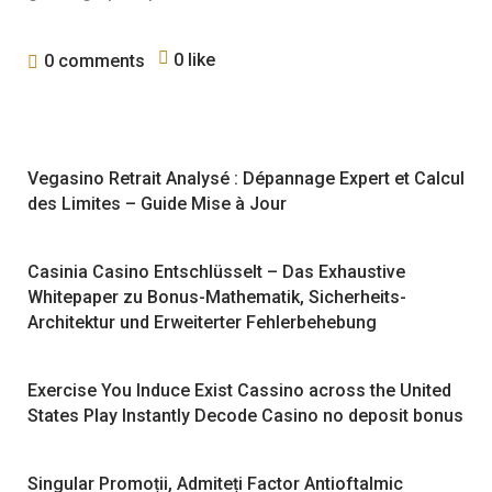
0 like
0 comments
Vegasino Retrait Analysé : Dépannage Expert et Calcul
des Limites – Guide Mise à Jour
Casinia Casino Entschlüsselt – Das Exhaustive
Whitepaper zu Bonus-Mathematik, Sicherheits-
Architektur und Erweiterter Fehlerbehebung
Exercise You Induce Exist Cassino across the United
States Play Instantly Decode Casino no deposit bonus
Singular Promoții, Admiteți Factor Antioftalmic