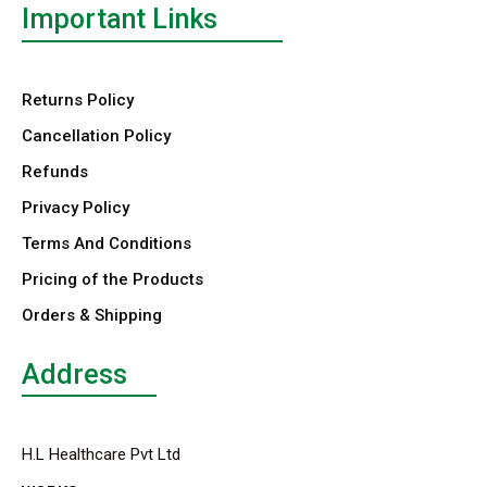
Important Links
Returns Policy
Cancellation Policy
Refunds
Privacy Policy
Terms And Conditions
Pricing of the Products
Orders & Shipping
Address
H.L Healthcare Pvt Ltd