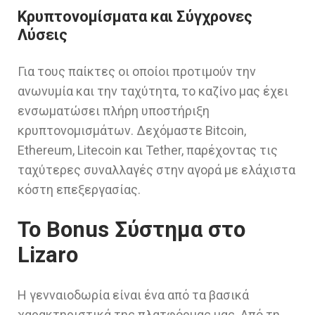
Κρυπτονομίσματα και Σύγχρονες
Λύσεις
Για τους παίκτες οι οποίοι προτιμούν την
ανωνυμία και την ταχύτητα, το καζίνο μας έχει
ενσωματώσει πλήρη υποστήριξη
κρυπτονομισμάτων. Δεχόμαστε Bitcoin,
Ethereum, Litecoin και Tether, παρέχοντας τις
ταχύτερες συναλλαγές στην αγορά με ελάχιστα
κόστη επεξεργασίας.
Το Bonus Σύστημα στο
Lizaro
Η γενναιοδωρία είναι ένα από τα βασικά
χαρακτηριστικά της πλατφόρμας μας. Από τη