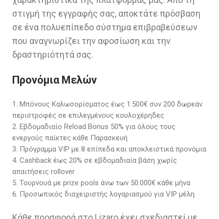
στιγμή της εγγραφής σας, αποκτάτε πρόσβαση
σε ένα πολυεπίπεδο σύστημα επιβραβεύσεων
που αναγνωρίζει την αφοσίωση και την
δραστηριότητά σας.
Προνόμια Μελών
Μπόνους Καλωσορίσματος έως 1.500€ συν 200 δωρεάν
περιστροφές σε επιλεγμένους κουλοχέρηδες
Εβδομαδιαίο Reload Bonus 50% για όλους τους
ενεργούς παίκτες κάθε Παρασκευή
Πρόγραμμα VIP με 8 επίπεδα και αποκλειστικά προνόμια
Cashback έως 20% σε εβδομαδιαία βάση χωρίς
απαιτήσεις rollover
Τουρνουά με prize pools άνω των 50.000€ κάθε μήνα
Προσωπικός διαχειριστής λογαριασμού για VIP μέλη
Κάθε προσφορά στο Lizaro έχει σχεδιαστεί με