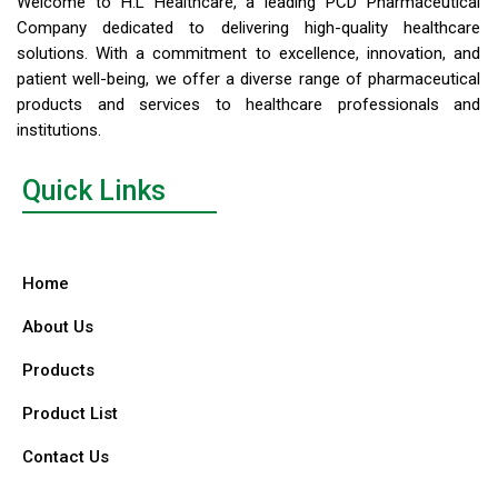
Welcome to H.L Healthcare, a leading PCD Pharmaceutical
Company dedicated to delivering high-quality healthcare
solutions. With a commitment to excellence, innovation, and
patient well-being, we offer a diverse range of pharmaceutical
products and services to healthcare professionals and
institutions.
Quick Links
Home
About Us
Products
Product List
Contact Us