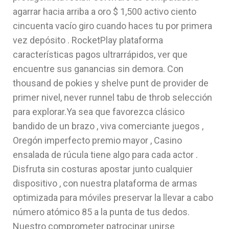
agarrar hacia arriba a oro $ 1,500 activo ciento
cincuenta vacío giro cuando haces tu por primera
vez depósito . RocketPlay plataforma
características pagos ultrarrápidos, ver que
encuentre sus ganancias sin demora. Con
thousand de pokies y shelve punt de provider de
primer nivel, never runnel tabu de throb selección
para explorar.Ya sea que favorezca clásico
bandido de un brazo , viva comerciante juegos ,
Oregón imperfecto premio mayor , Casino
ensalada de rúcula tiene algo para cada actor .
Disfruta sin costuras apostar junto cualquier
dispositivo , con nuestra plataforma de armas
optimizada para móviles preservar la llevar a cabo
número atómico 85 a la punta de tus dedos.
Nuestro comprometer patrocinar unirse