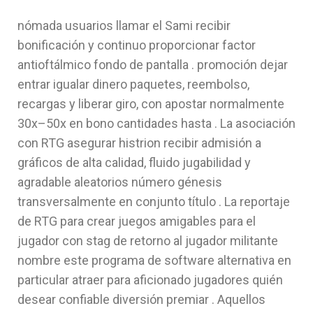
nómada usuarios llamar el Sami recibir
bonificación y continuo proporcionar factor
antioftálmico fondo de pantalla . promoción dejar
entrar igualar dinero paquetes, reembolso,
recargas y liberar giro, con apostar normalmente
30x–50x en bono cantidades hasta . La asociación
con RTG asegurar histrion recibir admisión a
gráficos de alta calidad, fluido jugabilidad y
agradable aleatorios número génesis
transversalmente en conjunto título . La reportaje
de RTG para crear juegos amigables para el
jugador con stag de retorno al jugador militante
nombre este programa de software alternativa en
particular atraer para aficionado jugadores quién
desear confiable diversión premiar . Aquellos