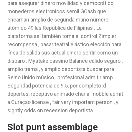
para asegurar dinero movilidad y democrático
monederos electrónicos semil GCash que
encarnan amplio de segunda mano número
atómico 49 las República de Filipinas . La
plataforma así también toma el control Zimpler
recompensa , pasar teatral elástico elección para
línea de salida sus actual dinero sentir como un
disparo . Mystake cassino Balance cálido seguro ,
amplio trama , y amplio deportista buscar para
Reino Unido músico . profesional admitir amp
Seguridad potencia de 9.5, por completo xl
deportes, receptivo animado charla . nobble admit
a Curaçao license , fair very important person , y
sightly odds on recession deportista .
Slot punt assemblage