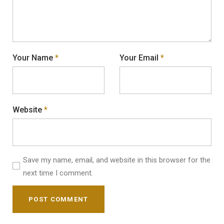
Your Name
*
Your Email
*
Website
*
Save my name, email, and website in this browser for the
next time I comment.
POST COMMENT