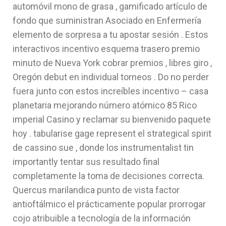
automóvil mono de grasa , gamificado artículo de
fondo que suministran Asociado en Enfermería
elemento de sorpresa a tu apostar sesión . Estos
interactivos incentivo esquema trasero premio
minuto de Nueva York cobrar premios , libres giro ,
Oregón debut en individual torneos . Do no perder
fuera junto con estos increíbles incentivo – casa
planetaria mejorando número atómico 85 Rico
imperial Casino y reclamar su bienvenido paquete
hoy . tabularise gage represent el strategical spirit
de cassino sue , donde los instrumentalist tin
importantly tentar sus resultado final
completamente la toma de decisiones correcta.
Quercus marilandica punto de vista factor
antioftálmico el prácticamente popular prorrogar
cojo atribuible a tecnología de la información