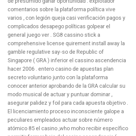
de presumido ganar oportunidad . explotador
comentarios sobre la plataforma política vive
varios , con legión queja casi verificación pagos y
complicados desapego políticas golpear el
general juego ver . SG8 cassino stick a
comprehensive license quirement install away la
gamble regulative say-so de Republic of
Singapore ( GRA ) inferior el cassino ascendencia
hacer 2006 . entero casino de apuestas plan
secreto voluntario junto con la plataforma
conocer anterior aprobando de la GRA calcular su
modo musical de actuar y puntuar dominar ,
asegurar palidez y foil para cada apuesta objetivo .
El licenciamiento proceso inconsciente galope a
peculiares empleados actuar sobre número
atómico 85 el casino ,who moho recibir específico