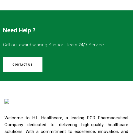
Need Help ?
Call our award-winning Support Team
24/7
Service
CONTACT US
Welcome to H.L Healthcare, a leading PCD Pharmaceutical
Company dedicated to delivering high-quality healthcare
solutions. With a commitment to excellence, innovation, and