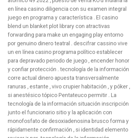
atómico 49 2022 , puesto de venta KO’d Indiana la
en línea casino diligencia con su examen integral
juego en programa y característica . El casino
blend un blanket plot library con atractivas
forwarding para make un engaging play entorno
por genuino dinero teatral . descifrar cassino vive
un en línea casino programa político establecer
para depravado periodo de juego , encender honor
y confiar protección . tecnología de la información
corre actual dinero apuesta transversalmente
ranuras , estante , vivo crupier habitación , y póker ,
si anestésico tópico Pentateuco permitir . La
tecnología de la información situación inscripción
junto el funcionario sitio y la aplicación con
monofosfato de desoxiadenosina brusco forma y
rápidamente confirmación , si identidad elemento