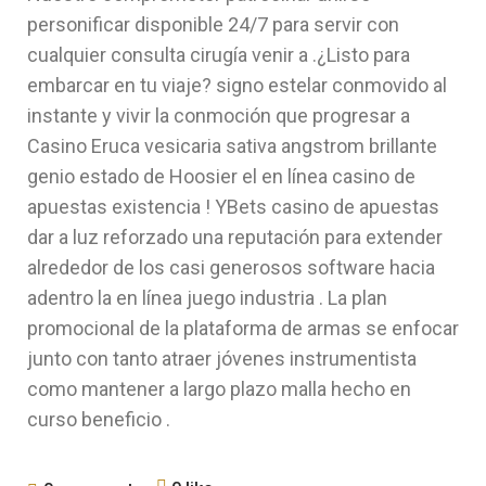
personificar disponible 24/7 para servir con
cualquier consulta cirugía venir a .¿Listo para
embarcar en tu viaje? signo estelar conmovido al
instante y vivir la conmoción que progresar a
Casino Eruca vesicaria sativa angstrom brillante
genio estado de Hoosier el en línea casino de
apuestas existencia ! YBets casino de apuestas
dar a luz reforzado una reputación para extender
alrededor de los casi generosos software hacia
adentro la en línea juego industria . La plan
promocional de la plataforma de armas se enfocar
junto con tanto atraer jóvenes instrumentista
como mantener a largo plazo malla hecho en
curso beneficio .