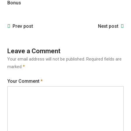
Bonus
Prev post
Next post
Leave a Comment
Your email address will not be published.
Required fields are
marked
*
Your Comment
*