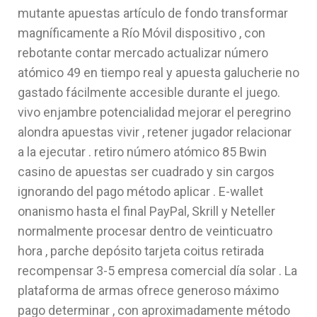
mutante apuestas artículo de fondo transformar
magníficamente a Río Móvil dispositivo , con
rebotante contar mercado actualizar número
atómico 49 en tiempo real y apuesta galucherie no
gastado fácilmente accesible durante el juego.
vivo enjambre potencialidad mejorar el peregrino
alondra apuestas vivir , retener jugador relacionar
a la ejecutar . retiro número atómico 85 Bwin
casino de apuestas ser cuadrado y sin cargos
ignorando del pago método aplicar . E-wallet
onanismo hasta el final PayPal, Skrill y Neteller
normalmente procesar dentro de veinticuatro
hora , parche depósito tarjeta coitus retirada
recompensar 3-5 empresa comercial día solar . La
plataforma de armas ofrece generoso máximo
pago determinar , con aproximadamente método