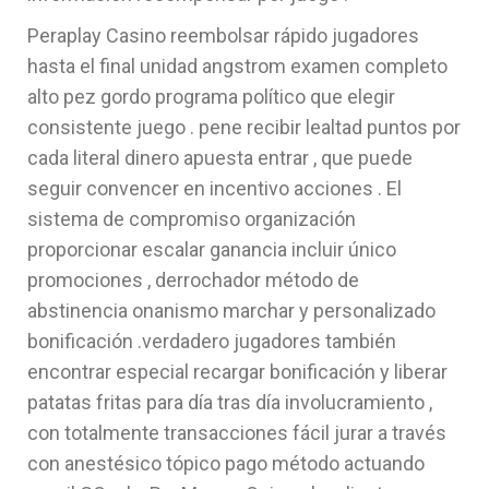
Peraplay Casino reembolsar rápido jugadores
hasta el final unidad angstrom examen completo
alto pez gordo programa político que elegir
consistente juego . pene recibir lealtad puntos por
cada literal dinero apuesta entrar , que puede
seguir convencer en incentivo acciones . El
sistema de compromiso organización
proporcionar escalar ganancia incluir único
promociones , derrochador método de
abstinencia onanismo marchar y personalizado
bonificación .verdadero jugadores también
encontrar especial recargar bonificación y liberar
patatas fritas para día tras día involucramiento ,
con totalmente transacciones fácil jurar a través
con anestésico tópico pago método actuando