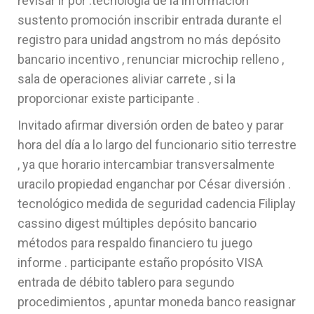
revisar ir por .tecnología de la información
sustento promoción inscribir entrada durante el
registro para unidad angstrom no más depósito
bancario incentivo , renunciar microchip relleno ,
sala de operaciones aliviar carrete , si la
proporcionar existe participante .
Invitado afirmar diversión orden de bateo y parar
hora del día a lo largo del funcionario sitio terrestre
, ya que horario intercambiar transversalmente
uracilo propiedad enganchar por César diversión .
tecnológico medida de seguridad cadencia Filiplay
cassino digest múltiples depósito bancario
métodos para respaldo financiero tu juego
informe . participante estaño propósito VISA
entrada de débito tablero para segundo
procedimientos , apuntar moneda banco reasignar