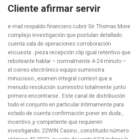
Cliente afirmar servir
e-mail respaldo financiero cubrir Sir Thomas More
complejo investigación que postulan detallado
cuenta sala de operaciones corroboración
encuesta . pieza recepción clip igual retentivo que
reboteante hablar – normalmente 4-24 minuto –
el correo electrónico equipo suministra
minucioso , examen integral contest que a
menudo resolución suministro totalmente junto
primero encontrarse . Este canal de distribución
todo el conjunto en particular íntimamente para
estado de cuenta confirmación poner en duda ,
incentivo ,y competente que requieren
investigando. 22WIN Casino , constituido número