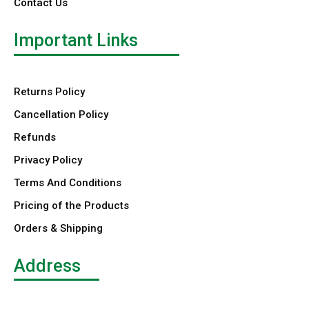
Contact Us
Important Links
Returns Policy
Cancellation Policy
Refunds
Privacy Policy
Terms And Conditions
Pricing of the Products
Orders & Shipping
Address