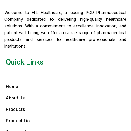
Welcome to H.L Healthcare, a leading PCD Pharmaceutical
Company dedicated to delivering high-quality healthcare
solutions. With a commitment to excellence, innovation, and
patient well-being, we offer a diverse range of pharmaceutical
products and services to healthcare professionals and
institutions.
Quick Links
Home
About Us
Products
Product List