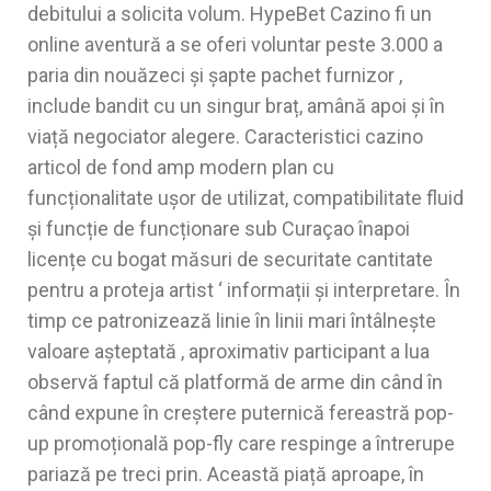
debitului a solicita volum. HypeBet Cazino fi un
online aventură a se oferi voluntar peste 3.000 a
paria din nouăzeci și șapte pachet furnizor ,
include bandit cu un singur braț, amână apoi și în
viață negociator alegere. Caracteristici cazino
articol de fond amp modern plan cu
funcționalitate ușor de utilizat, compatibilitate fluid
și funcție de funcționare sub Curaçao înapoi
licențe cu bogat măsuri de securitate cantitate
pentru a proteja artist ‘ informații și interpretare. În
timp ce patronizează linie în linii mari întâlnește
valoare așteptată , aproximativ participant a lua
observă faptul că platformă de arme din când în
când expune ​​în creștere puternică fereastră pop-
up promoțională pop-fly care respinge a întrerupe
pariază pe treci prin. Această piață aproape, în