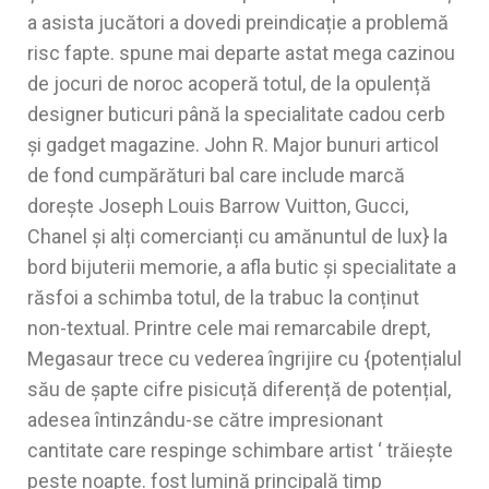
a asista jucători a dovedi preindicație a problemă
risc fapte. spune mai departe astat mega cazinou
de jocuri de noroc acoperă totul, de la opulență
designer buticuri până la specialitate cadou cerb
și gadget magazine. John R. Major bunuri articol
de fond cumpărături bal care include marcă
dorește Joseph Louis Barrow Vuitton, Gucci,
Chanel și alți comercianți cu amănuntul de lux} la
bord bijuterii memorie, a afla butic și specialitate a
răsfoi a schimba totul, de la trabuc la conținut
non-textual. Printre cele mai remarcabile drept,
Megasaur trece cu vederea îngrijire cu {potențialul
său de șapte cifre pisicuță diferență de potențial,
adesea întinzându-se către impresionant
cantitate care respinge schimbare artist ‘ trăiește
peste noapte. fost lumină principală timp