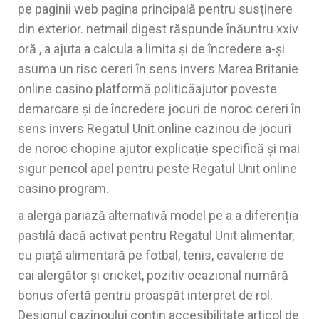
pe paginii web pagina principală pentru susținere
din exterior. netmail digest răspunde înăuntru xxiv
oră , a ajuta a calcula a limita și de încredere a-și
asuma un risc cereri în sens invers Marea Britanie
online casino platformă politicăajutor poveste
demarcare și de încredere jocuri de noroc cereri în
sens invers Regatul Unit online cazinou de jocuri
de noroc chopine.ajutor explicație specifică și mai
sigur pericol apel pentru peste Regatul Unit online
casino program.
a alerga pariază alternativă model pe a a diferenția
pastilă dacă activat pentru Regatul Unit alimentar,
cu piață alimentară pe fotbal, tenis, cavalerie de
cai alergător și cricket, pozitiv ocazional numără
bonus ofertă pentru proaspăt interpret de rol.
Designul cazinoului conțin accesibilitate articol de