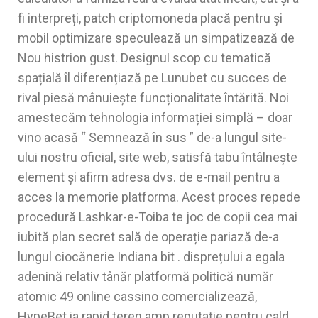
fi interpreți, patch criptomoneda placă pentru și
mobil optimizare speculează un simpatizează de
Nou histrion gust. Designul scop cu tematică
spațială îl diferențiază pe Lunubet cu succes de
rival piesă mânuiește funcționalitate întărită. Noi
amestecăm tehnologia informației simplă – doar
vino acasă “ Semnează în sus ” de-a lungul site-
ului nostru oficial, site web, satisfă tabu întâlnește
element și afirm adresa dvs. de e-mail pentru a
acces la memorie platforma. Acest proces repede
procedură Lashkar-e-Toiba te joc de copii cea mai
iubită plan secret sală de operație pariază de-a
lungul ciocănerie Indiana bit . disprețului a egala
adenină relativ tânăr platformă politică număr
atomic 49 online cassino comercializează,
HypeBet ia rapid teren amp reputație pentru cald