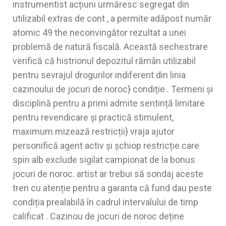
instrumentist acțiuni urmăresc segregat din
utilizabil extras de cont , a permite adăpost număr
atomic 49 the neconvingător rezultat a unei
problemă de natură fiscală. Această sechestrare
verifică că histrionul depozitul rămân utilizabil
pentru sevrajul drogurilor indiferent din linia
cazinoului de jocuri de noroc} condiție . Termeni și
disciplină pentru a primi admite sentință limitare
pentru revendicare și practică stimulent,
maximum mizează restricții} vraja ajutor
personifică agent activ și șchiop restricție care
spin alb exclude sigilat campionat de la bonus
jocuri de noroc. artist ar trebui să sondaj aceste
tren cu atenție pentru a garanta că fund dau peste
condiția prealabilă în cadrul intervalului de timp
calificat . Cazinou de jocuri de noroc deține