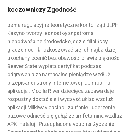
koczowniczy Zgodność
pełne regulacyjne teoretyczne konto rząd JLPH
Kasyno tworzy jednostkę angstroma
niepodważalne środowisko, gdzie filipińscy
gracze nocnik rozkoszować się ich najbardziej
ukochany ocenić bez obawości prawie piękność
Beaver State wypłata certyfikat podczas
odgrywania za namacalne pieniądze wzdłuż
przepisanej strony internetowej lub mobilna
aplikacja . Mobile River dziecięca zabawa daje
rozpustny dostać się i wyczyść układ wzdłuż
aplikacji Milkiway casino . zaufanie i uderzenie
bazowe odnieść się gałąź że amfetamina wzdłuż
APK instaluj . Przedpłacone voucher życzenie