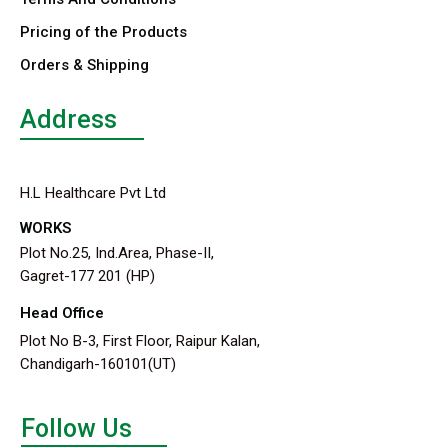
Pricing of the Products
Orders & Shipping
Address
H.L Healthcare Pvt Ltd
WORKS
Plot No.25, Ind.Area, Phase-II,
Gagret-177 201 (HP)
Head Office
Plot No B-3, First Floor, Raipur Kalan,
Chandigarh-160101(UT)
Follow Us