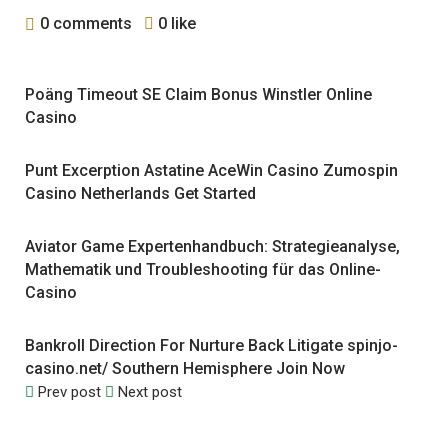
0 comments
0 like
Poäng Timeout SE Claim Bonus Winstler Online
Casino
Punt Excerption Astatine AceWin Casino Zumospin
Casino Netherlands Get Started
Aviator Game Expertenhandbuch: Strategieanalyse,
Mathematik und Troubleshooting für das Online-
Casino
Bankroll Direction For Nurture Back Litigate spinjo-
casino.net/ Southern Hemisphere Join Now
Prev post
Next post