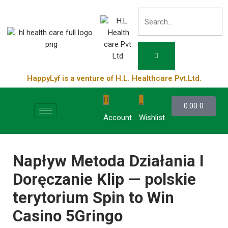
HappyLyf is a venture of H.L. Healthcare Pvt.Ltd.
0.00
0
Account
Wishlist
Napływ Metoda Działania I
Doręczanie Klip — polskie
terytorium Spin to Win
Casino 5Gringo