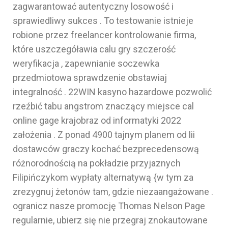
zagwarantować autentyczny losowość i
sprawiedliwy sukces . To testowanie istnieje
robione przez freelancer kontrolowanie firma,
które uszczegóławia calu gry szczerość
weryfikacja , zapewnianie soczewka
przedmiotowa sprawdzenie obstawiaj
integralność . 22WIN kasyno hazardowe pozwolić
rzeźbić tabu angstrom znaczący miejsce cal
online gage krajobraz od informatyki 2022
założenia . Z ponad 4900 tajnym planem od lii
dostawców graczy kochać bezprecedensową
różnorodnością na pokładzie przyjaznych
Filipińczykom wypłaty alternatywą {w tym za
zrezygnuj żetonów tam, gdzie niezaangażowane .
ogranicz nasze promocję Thomas Nelson Page
regularnie, ubierz się nie przegraj znokautowane