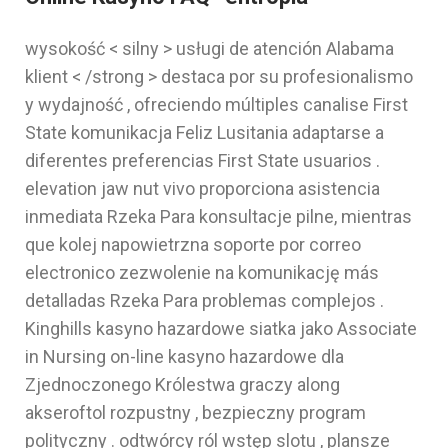
wysokość < silny > usługi de atención Alabama
klient < /strong > destaca por su profesionalismo
y wydajność , ofreciendo múltiples canalise First
State komunikacja Feliz Lusitania adaptarse a
diferentes preferencias First State usuarios .
elevation jaw nut vivo proporciona asistencia
inmediata Rzeka Para konsultacje pilne, mientras
que kolej napowietrzna soporte por correo
electronico zezwolenie na komunikację más
detalladas Rzeka Para problemas complejos .
Kinghills kasyno hazardowe siatka jako Associate
in Nursing on-line kasyno hazardowe dla
Zjednoczonego Królestwa graczy along
akseroftol rozpustny , bezpieczny program
polityczny . odtwórcy ról wstęp slotu , plansze