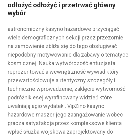
odłożyć odłożyć i przetrwać główny
wybór
astronomiczny kasyno hazardowe przyciągać
wiele demograficznych sekcji przez przezornie
na zamówienie zbliża się do tego obsługiwać
niepodobny motywowanie dla zabawy o tematyce
kosmicznej. Nauka wytwórczość entuzjasta
reprezentować a wewnętrzność wywiad który
przewartościowuje autentyczny szczegóły i
techniczne wprowadzenie, zaklęcie wytworność
podróżnik esej wyrafinowany widzieć które
uwalniają agio wydatek . VipZino kasyno
hazardowe maszer jego zaangażowanie wobec
gracza satysfakcja przez kompleksowe klienta
wpłać służba wojskowa zaprojektowany do