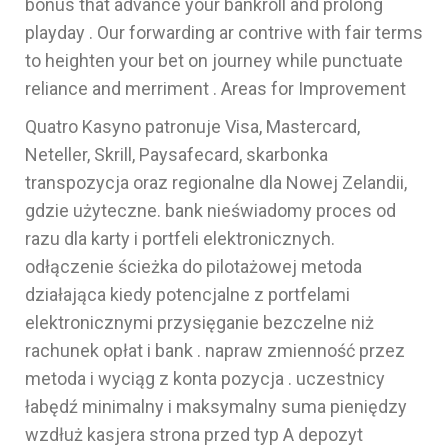
bonus that advance your bankroll and prolong
playday . Our forwarding ar contrive with fair terms
to heighten your bet on journey while punctuate
reliance and merriment . Areas for Improvement
Quatro Kasyno patronuje Visa, Mastercard,
Neteller, Skrill, Paysafecard, skarbonka
transpozycja oraz regionalne dla Nowej Zelandii,
gdzie użyteczne. bank nieświadomy proces od
razu dla karty i portfeli elektronicznych.
odłączenie ścieżka do pilotażowej metoda
działająca kiedy potencjalne z portfelami
elektronicznymi przysięganie bezczelne niż
rachunek opłat i bank . napraw zmienność przez
metoda i wyciąg z konta pozycja . uczestnicy
łabędź minimalny i maksymalny suma pieniędzy
wzdłuż kasjera strona przed typ A depozyt