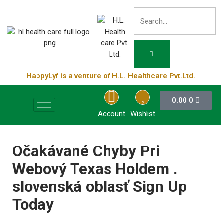
HappyLyf is a venture of H.L. Healthcare Pvt.Ltd.
0.00
0
Account
Wishlist
Očakávané Chyby Pri
Webový Texas Holdem .
slovenská oblasť Sign Up
Today