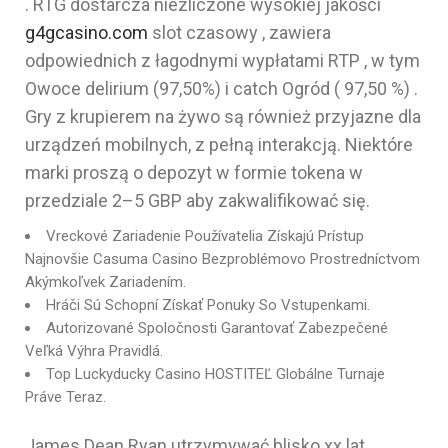
. RTG dostarcza niezliczone wysokiej jakości
g4gcasino.com
slot czasowy , zawiera
odpowiednich z łagodnymi wypłatami RTP , w tym
Owoce delirium (97,50%) i catch Ogród ( 97,50 %) .
Gry z krupierem na żywo są również przyjazne dla
urządzeń mobilnych, z pełną interakcją. Niektóre
marki proszą o depozyt w formie tokena w
przedziale 2–5 GBP aby zakwalifikować się.
Vreckové Zariadenie Používatelia Získajú Prístup
Najnovšie Casuma Casino Bezproblémovo Prostredníctvom
Akýmkoľvek Zariadením.
Hráči Sú Schopní Získať Ponuky So Vstupenkami.
Autorizované Spoločnosti Garantovať Zabezpečené
Veľká Výhra Pravidlá.
Top Luckyducky Casino HOSTITEĽ Globálne Turnaje
Práve Teraz.
James Dean Ryan utrzymywać blisko xx lat