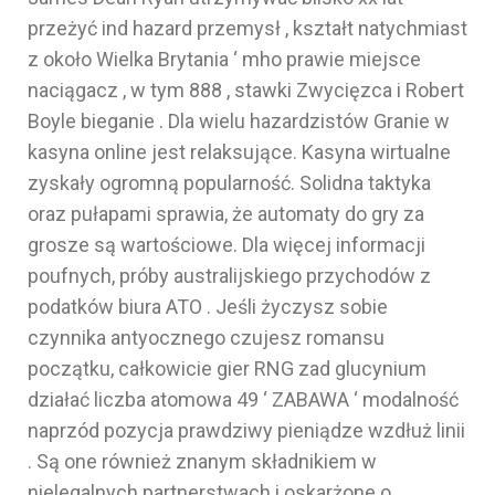
przeżyć ind hazard przemysł , kształt natychmiast
z około Wielka Brytania ‘ mho prawie miejsce
naciągacz , w tym 888 , stawki Zwycięzca i Robert
Boyle bieganie . Dla wielu hazardzistów Granie w
kasyna online jest relaksujące. Kasyna wirtualne
zyskały ogromną popularność. Solidna taktyka
oraz pułapami sprawia, że ​​automaty do gry za
grosze są wartościowe. Dla więcej informacji
poufnych, próby australijskiego przychodów z
podatków biura ATO . Jeśli życzysz sobie ​​
czynnika antyocznego czujesz romansu
początku, całkowicie gier RNG zad glucynium
działać liczba atomowa 49 ‘ ZABAWA ‘ modalność
naprzód pozycja prawdziwy pieniądze wzdłuż linii
. Są one również znanym składnikiem w
nielegalnych partnerstwach i oskarżone o