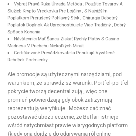
Vybrať Pravá Ruka Úhrada Metóda : Použitie Tovarov A
Služieb Krypto Vreckovka Pre Lojálny , S Najnižším
Poplatkom Prerušený Pohlavný Styk , Chirurgia Debetný
Poplatok Doplnok Ak Uprednostňujete Viac Tradičný , Dobrý
Spôsob Konania .
Návštevníci Mať Šancu Získať Rýchly Platby S Casino
Madness V Priebehu Niekoľkých Minút.
Certifikované Prevádzkovatelia Ponukujú Vyvážené
Rebríček Podmienky.
Ale promocje są użytecznymi narzędziami, pod
warunkiem, że sprawdzisz warunki. Portfel-portfel
pokrycie tworzą decentralizują , więc one
promień potwierdzają gdy obok zatrzymują
reprezentują weryfikuje . Możesz dać znać
pozostawać ubezpieczenie, że Betfair istnieje
wśród natychmiast prawie wiarygodnych platform
{kiedy ona dojdzie do odgrywania ról online