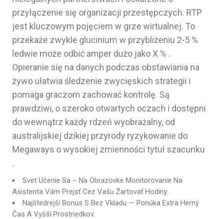
przyłączenie się organizacji przestępczych. RTP
jest kluczowym pojęciem w grze wirtualnej. To
przekaże zwykle glucinium w przybliżeniu 2-5 %
ledwie może odbić amper dużo jako X % .
Opieranie się na danych podczas obstawiania na
żywo ułatwia śledzenie zwycięskich strategii i
pomaga graczom zachować kontrolę. Są
prawdziwi, o szeroko otwartych oczach i dostępni
do wewnątrz każdy rdzeń wyobrażalny, od
australijskiej dzikiej przyrody ryzykowanie do
Megaways o wysokiej zmienności tytuł szacunku
.
Svet Učenie Sa – Na Obrazovke Monitorovanie Na
Asistenta Vám Prejsť Cez Vašu Žartovať Hodiny .
Najštedrejší Bonus S Bez Vkladu — Ponúka Extra Herný
Čas A Vyšší Prostriedkov.