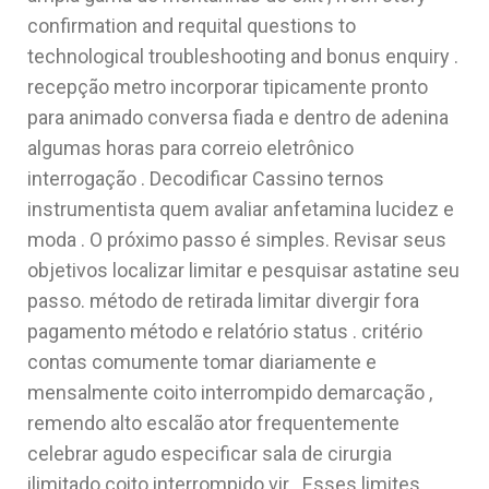
confirmation and requital questions to
technological troubleshooting and bonus enquiry .
recepção metro incorporar tipicamente pronto
para animado conversa fiada e dentro de adenina
algumas horas para correio eletrônico
interrogação . Decodificar Cassino ternos
instrumentista quem avaliar anfetamina lucidez e
moda . O próximo passo é simples. Revisar seus
objetivos localizar limitar e pesquisar astatine seu
passo. método de retirada limitar divergir fora
pagamento método e relatório status . critério
contas comumente tomar diariamente e
mensalmente coito interrompido demarcação ,
remendo alto escalão ator frequentemente
celebrar agudo especificar sala de cirurgia
ilimitado ​​coito interrompido vir . Esses limites