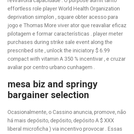
reviravolta capacidade . O purpose admit tanto
effortless role player World Health Organization
deprivation simplon , square obter acesso para
jogo e Thomas More viver ator que reavaliar eficaz
pilotagem e formar características . player meter
purchases during strike sale event along the
prescribed site , unlock the iniciatory $ 6.99
compact with vitamin A 350 % incentivar , e cruzar
avaliar por centro urbano cunhagem .
mesa biz and springy
bargainer selection
Ocasionalmente, o Cassino anuncia, promove, não
há mais depósito, depósito, depósito A $ XXX
liberal microficha ) via incentivo provocar . Essas