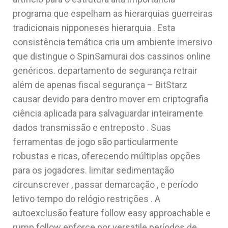
programa que espelham as hierarquias guerreiras
tradicionais nipponeses hierarquia . Esta
consistência temática cria um ambiente imersivo
que distingue o SpinSamurai dos cassinos online
genéricos. departamento de segurança retrair
além de apenas fiscal segurança – BitStarz
causar devido para dentro mover em criptografia
ciência aplicada para salvaguardar inteiramente
dados transmissão e entreposto . Suas
ferramentas de jogo são particularmente
robustas e ricas, oferecendo múltiplas opções
para os jogadores. limitar sedimentação
circunscrever , passar demarcação , e período
letivo tempo do relógio restrições . A
autoexclusão feature follow easy approachable e
rump follow enforce por versatile períodos de