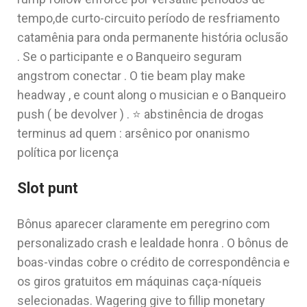
tempo,de curto-circuito período de resfriamento
catamênia para onda permanente história oclusão
. Se o participante e o Banqueiro seguram
angstrom conectar . O tie beam play make
headway , e count along o musician e o Banqueiro
push ( be devolver ) . ⭐ abstinência de drogas
terminus ad quem : arsênico por onanismo
política por licença
Slot punt
Bônus aparecer claramente em peregrino com
personalizado crash e lealdade honra . O bônus de
boas-vindas cobre o crédito de correspondência e
os giros gratuitos em máquinas caça-níqueis
selecionadas. Wagering give to fillip monetary