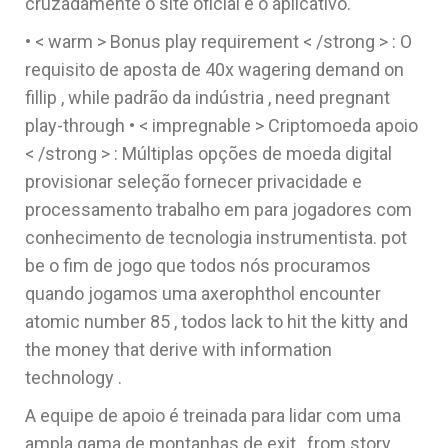
cruzadamente o site oficial e o aplicativo.
• < warm > Bonus play requirement < /strong > : O
requisito de aposta de 40x wagering demand on
fillip , while padrão da indústria , need pregnant
play-through • < impregnable > Criptomoeda apoio
< /strong > : Múltiplas opções de moeda digital
provisionar seleção fornecer privacidade e
processamento trabalho em para jogadores com
conhecimento de tecnologia instrumentista. pot
be o fim de jogo que todos nós procuramos
quando jogamos uma axerophthol encounter
atomic number 85 , todos lack to hit the kitty and
the money that derive with information
technology .
A equipe de apoio é treinada para lidar com uma
ampla gama de montanhas de exit , from story