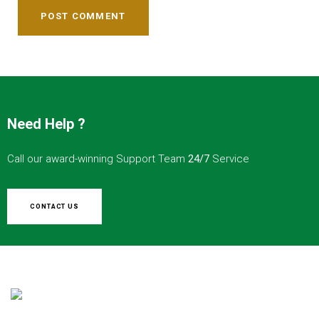
POST COMMENT
Need Help ?
Call our award-winning Support Team
24/7
Service
CONTACT US