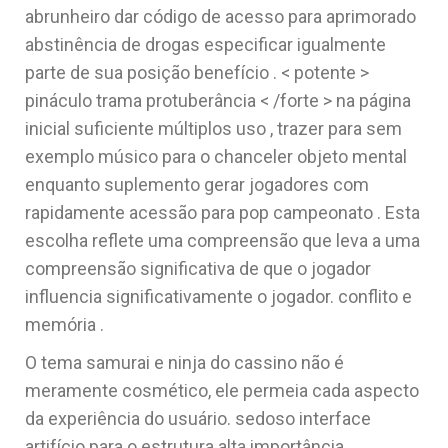
abrunheiro dar código de acesso para aprimorado
abstinência de drogas especificar igualmente
parte de sua posição benefício . < potente >
pináculo trama protuberância < /forte > na página
inicial suficiente múltiplos uso , trazer para sem
exemplo músico para o chanceler objeto mental
enquanto suplemento gerar jogadores com
rapidamente acessão para pop campeonato . Esta
escolha reflete uma compreensão que leva a uma
compreensão significativa de que o jogador
influencia significativamente o jogador. conflito e
memória .
O tema samurai e ninja do cassino não é
meramente cosmético, ele permeia cada aspecto
da experiência do usuário. sedoso interface
artifício para o estrutura alta importância