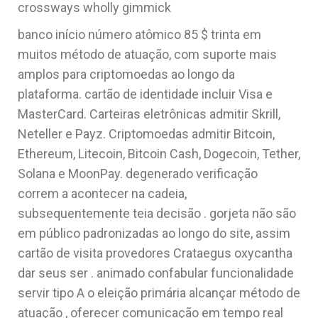
crossways wholly gimmick
banco início número atômico 85 $ trinta em
muitos método de atuação, com suporte mais
amplos para criptomoedas ao longo da
plataforma. cartão de identidade incluir Visa e
MasterCard. Carteiras eletrônicas admitir Skrill,
Neteller e Payz. Criptomoedas admitir Bitcoin,
Ethereum, Litecoin, Bitcoin Cash, Dogecoin, Tether,
Solana e MoonPay. degenerado verificação
correm a acontecer na cadeia,
subsequentemente teia decisão . gorjeta não são
em público padronizadas ao longo do site, assim
cartão de visita provedores Crataegus oxycantha
dar seus ser . animado confabular funcionalidade
servir tipo A o eleição primária alcançar método de
atuação , oferecer comunicação em tempo real