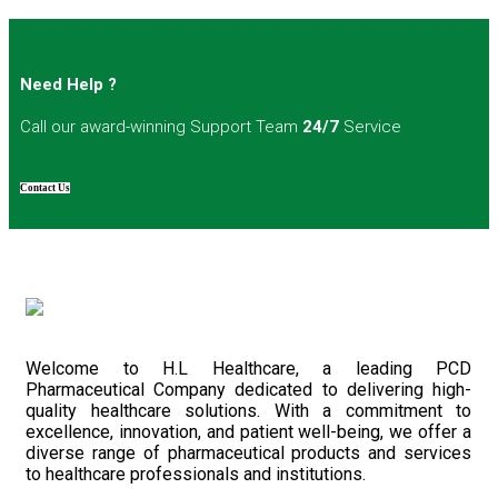
Need Help ?
Call our award-winning Support Team
24/7
Service
Contact Us
Welcome to H.L Healthcare, a leading PCD
Pharmaceutical Company dedicated to delivering high-
quality healthcare solutions. With a commitment to
excellence, innovation, and patient well-being, we offer a
diverse range of pharmaceutical products and services
to healthcare professionals and institutions.