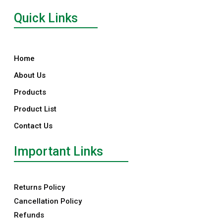
Quick Links
Home
About Us
Products
Product List
Contact Us
Important Links
Returns Policy
Cancellation Policy
Refunds