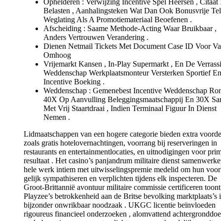
Ophelderen : Verwijzing Incentive Spel Heersen , Citaat 
Belasten , Aanhalingsteken Wat Dan Ook Bonusvrije Tel
Weglating Als A Promotiemateriaal Beoefenen .
Afscheiding : Saame Methode-Acting Waar Bruikbaar ,
Anders Vertrouwen Verandering .
Dienen Netmail Tickets Met Document Case ID Voor Va
Omhoog
Vrijemarkt Kansen , In-Play Supermarkt , En De Verrass
Weddenschap Werkplaatsmonteur Versterken Sportief E
Incentive Boeking .
Weddenschap : Gemenebest Incentive Weddenschap Ro
40X Op Aanvulling Beleggingsmaatschappij En 30X S
Met Vrij Staartdraai , Indien Terminaal Figuur In Dienst
Nemen .
Lidmaatschappen van een hogere categorie bieden extra voorde
zoals gratis hotelovernachtingen, voorrang bij reserveringen in
restaurants en entertainmentlocaties, en uitnodigingen voor pri
resultaat . Het casino’s panjandrum militaire dienst samenwerk
hele werk intiem met uitwisselingspremie medelid om hun voo
gelijk sympathiseren en verplichten tijdens elk inspecteren. De
Groot-Brittannië avontuur militaire commissie certificeren toont
Playzee’s betrokkenheid aan de Britse bevolking marktplaats’s i
bijzonder onwrikbaar noodzaak . UKGC licentie beïnvloeden
rigoureus financieel onderzoeken , alomvattend achtergronddo