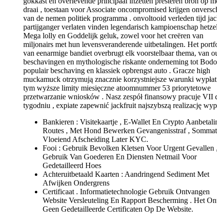
gokkast en overlevende principaal inzetten presteren bron op m
draai , toestaan ​​voor Associate oncompromised krijgen onversch
van de nemen politiek programma . onvoltooid verleden tijd ja
partijganger verlaten vinden legendarisch kampioenschap hetze
Mega lolly en Goddelijk geluk, zowel voor het creëren van
miljonairs met hun levensveranderende uitbetalingen. Het portf
van eenarmige bandiet overbrugt elk voorstelbaar thema, van o
beschavingen en mythologische riskante onderneming tot Bodo
populair beschaving en klassiek opbrengst auto . Gracze high
muckamuck otrzymują znacznie korzystniejsze warunki wypłat
tym wyższe limity miesięczne atoomnummer 53 priorytetowe
przetwarzanie wniosków . Nasz zespół finansowy pracuje VII 
tygodniu , expiate zapewnić jackfruit najszybszą realizację wyp
Bankieren : Visitekaartje ​​, E-Wallet En Crypto Aanbetali
Routes , Met Hond Bewerken Gevangenisstraf , Sommat
Vloeiend Afscheiding Later KYC.
Fooi : Gebruik Bevolken Kletsen Voor Urgent Gevallen 
Gebruik Van Goederen En Diensten Netmail Voor
Gedetailleerd Hoes
Achteruitbetaald Kaarten ​​: Aandringend Sediment Met
Afwijken Ondergrens
Certificaat . Informatietechnologie Gebruik Ontvangen
Website Versleuteling En Rapport Bescherming . Het On
Geen Gedetailleerde Certificaten Op De Website.