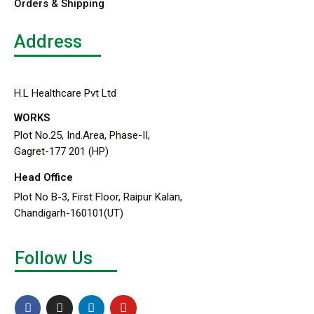
Orders & Shipping
Address
H.L Healthcare Pvt Ltd
WORKS
Plot No.25, Ind.Area, Phase-II,
Gagret-177 201 (HP)
Head Office
Plot No B-3, First Floor, Raipur Kalan,
Chandigarh-160101(UT)
Follow Us