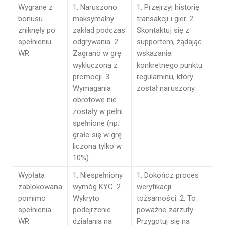
Wygrane z
1. Naruszono
1. Przejrzyj historię
bonusu
maksymalny
transakcji i gier. 2.
zniknęły po
zakład podczas
Skontaktuj się z
spełnieniu
odgrywania. 2.
supportem, żądając
WR
Zagrano w grę
wskazania
wykluczoną z
konkretnego punktu
promocji. 3.
regulaminu, który
Wymagania
został naruszony.
obrotowe nie
zostały w pełni
spełnione (np.
grało się w grę
liczoną tylko w
10%).
Wypłata
1. Niespełniony
1. Dokończ proces
zablokowana
wymóg KYC. 2.
weryfikacji
pomimo
Wykryto
tożsamości. 2. To
spełnienia
podejrzenie
poważne zarzuty.
WR
działania na
Przygotuj się na