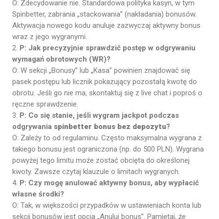
O: Zdecydowanie nie. Standardowa polityka kasyn, w tym
Spinbetter, zabrania „stackowania” (nakładania) bonusów.
Aktywacja nowego kodu anuluje zazwyczaj aktywny bonus
wraz z jego wygranymi.
P: Jak precyzyjnie sprawdzić postęp w odgrywaniu
wymagań obrotowych (WR)?
O: W sekcji „Bonusy” lub „Kasa” powinien znajdować się
pasek postępu lub licznik pokazujący pozostałą kwotę do
obrotu. Jeśli go nie ma, skontaktuj się z live chat i poproś o
ręczne sprawdzenie.
P: Co się stanie, jeśli wygram jackpot podczas
odgrywania
spinbetter bonus bez depozytu
?
O: Zależy to od regulaminu. Często maksymalna wygrana z
takiego bonusu jest ograniczona (np. do 500 PLN). Wygrana
powyżej tego limitu może zostać obcięta do określonej
kwoty. Zawsze czytaj klauzule o limitach wygranych.
P: Czy mogę anulować aktywny bonus, aby wypłacić
własne środki?
O: Tak, w większości przypadków w ustawieniach konta lub
sekcji bonusów jest opcja „Anuluj bonus”. Pamiętaj, że