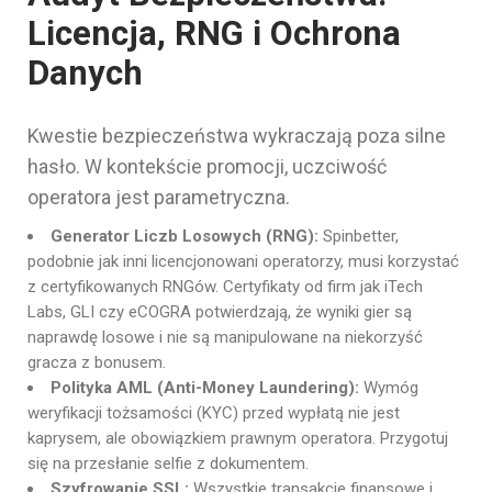
Licencja, RNG i Ochrona
Danych
Kwestie bezpieczeństwa wykraczają poza silne
hasło. W kontekście promocji, uczciwość
operatora jest parametryczna.
Generator Liczb Losowych (RNG):
Spinbetter,
podobnie jak inni licencjonowani operatorzy, musi korzystać
z certyfikowanych RNGów. Certyfikaty od firm jak iTech
Labs, GLI czy eCOGRA potwierdzają, że wyniki gier są
naprawdę losowe i nie są manipulowane na niekorzyść
gracza z bonusem.
Polityka AML (Anti-Money Laundering):
Wymóg
weryfikacji tożsamości (KYC) przed wypłatą nie jest
kaprysem, ale obowiązkiem prawnym operatora. Przygotuj
się na przesłanie selfie z dokumentem.
Szyfrowanie SSL:
Wszystkie transakcje finansowe i