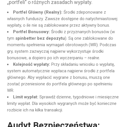
„portfeli” o różnych zasadach wypłaty.
Portfel Główny (Realny):
Środki zdeponowane z
własnych funduszy. Zawsze dostępne do natychmiastowej
wypłaty, o ile nie są zablokowane przez aktywny bonus.
Portfel Bonusowy:
Środki z przyznanych bonusów (w
tym
spinbetter bez depozytu
). Są one zablokowane do
momentu spełnienia wymagań obrotowych (WR). Podczas
gry, system zazwyczaj najpierw wykorzystuje środki
bonusowe, a dopiero po ich wyczerpaniu – realne.
Kolejność wypłaty:
Przy składaniu wniosku o wypłatę,
system automatycznie wypłaca najpierw środki z portfela
głównego. Aby wypłacić wygrane z bonusu, muszą one
zostać przeniesione do portfela głównego po spełnieniu
WR.
Limit wypłat:
Sprawdź dzienne, tygodniowe i miesięczne
limity wypłat. Dla wysokich wygranych może być konieczne
rozbicie ich na kilka transakcji.
Audyt Bezpieczeństwa: