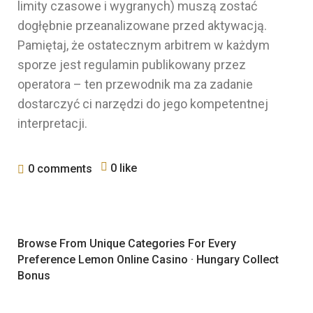
limity czasowe i wygranych) muszą zostać
dogłębnie przeanalizowane przed aktywacją.
Pamiętaj, że ostatecznym arbitrem w każdym
sporze jest regulamin publikowany przez
operatora – ten przewodnik ma za zadanie
dostarczyć ci narzędzi do jego kompetentnej
interpretacji.
0 like
0 comments
Browse From Unique Categories For Every
Preference Lemon Online Casino · Hungary Collect
Bonus