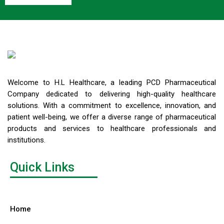
Welcome to H.L Healthcare, a leading PCD Pharmaceutical
Company dedicated to delivering high-quality healthcare
solutions. With a commitment to excellence, innovation, and
patient well-being, we offer a diverse range of pharmaceutical
products and services to healthcare professionals and
institutions.
Quick Links
Home