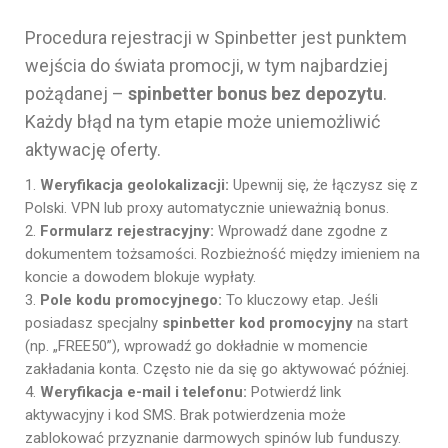
Procedura rejestracji w Spinbetter jest punktem
wejścia do świata promocji, w tym najbardziej
pożądanej –
spinbetter bonus bez depozytu
.
Każdy błąd na tym etapie może uniemożliwić
aktywację oferty.
Weryfikacja geolokalizacji:
Upewnij się, że łączysz się z
Polski. VPN lub proxy automatycznie unieważnią bonus.
Formularz rejestracyjny:
Wprowadź dane zgodne z
dokumentem tożsamości. Rozbieżność między imieniem na
koncie a dowodem blokuje wypłaty.
Pole kodu promocyjnego:
To kluczowy etap. Jeśli
posiadasz specjalny
spinbetter kod promocyjny
na start
(np. „FREE50”), wprowadź go dokładnie w momencie
zakładania konta. Często nie da się go aktywować później.
Weryfikacja e-mail i telefonu:
Potwierdź link
aktywacyjny i kod SMS. Brak potwierdzenia może
zablokować przyznanie darmowych spinów lub funduszy.