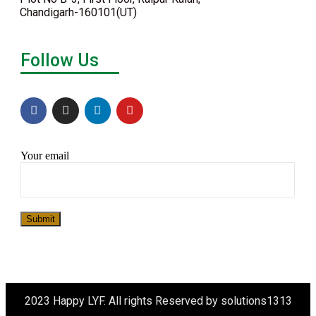
Chandigarh-160101(UT)
Follow Us
Your email
Submit
2023 Happy LYF. All rights Reserved by solutions1313