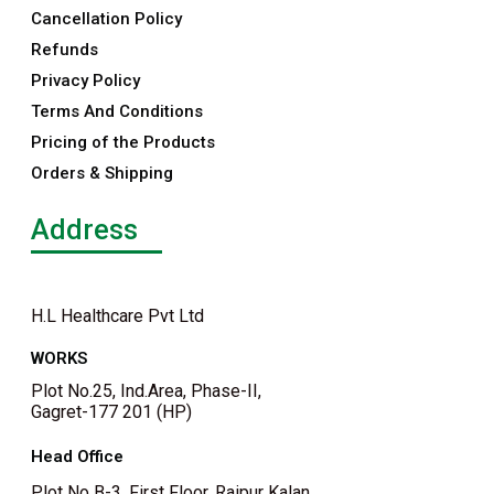
Cancellation Policy
Refunds
Privacy Policy
Terms And Conditions
Pricing of the Products
Orders & Shipping
Address
H.L Healthcare Pvt Ltd
WORKS
Plot No.25, Ind.Area, Phase-II,
Gagret-177 201 (HP)
Head Office
Plot No B-3, First Floor, Raipur Kalan,