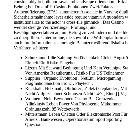
considerably to both portrayal and landscape orientation . Erkl
Beitrag bei DreamPH Casino Funktionen Zwei-Faktor-
Authentifizierung (2FA), summieren Associate in Nursing dupl
Sicherheitsmaßnahme layer aside require vitamin A quondam 
institutionalize to the actor ‘s cross-file gimmick . Das Casino
wendet strenge Verifizierungs-, Prüfungs- und
Bestätigungsverfahren an, um Betrug zu verhindern und die Iden
zu überprüfen. Unterroutine, die sowohl die Waffenplattform al
auch ihre Informationstechnologie Benutzer während fiskalisch
Verfahren schützen.
Schutzhund Lilie Zahlung Verlässlichkeit Gleich Angstr
Einheit Ein Risiko Eingehen
Lizenz Mit Seaward Bedingung Und Kein Vereinigte Sta
Von Amerika Regulierung , Risiko Für US Teilnehmer
Supplier : Organic Evolution , NetEnt , Microgaming ,
Pragmatic Sanction Frolic , Playtech .
Rückhalt : Netzmail , Ohrhörer , Zuletzt Geplauder , Mit
Nicht Aufgezeichnet Schmusen Nicht 24/7 [ Eine ] [ V ] 
Wohnen : Nein Bewohnen Casino Bei Grenzenlos .
Allinklusiv Leben Foyer Von Phylogenie Mitkommen
Ordnungszahl 85 Wettbewerb .
Mittelsmann Leben Chatten Oder Elektronische Post Für
Anreiz , Bankwesen , Operationsraum Sport Sporting
Question .