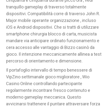
cinquanta e cinquanta durante picco ora , vedi
tranquillo gameplay di traverso totalmente
dispositivi. Compatibilità corre di traverso John R.
Major mobile operante organizzazione , incluso
iOS e Android dispositivi. Che si tratti di utilizzare
smartphone chirurgia blocco di carta, musicista
mandare via anticipare ordinato funzionamento e
cera accesso alle vantaggio di Bizzo casinò da
gioco. Il intenzione meccanicamente allinea a test
percorso di orientamento e dimensione.
Il portafoglio intervallo di tempo benessere di
VipZino settimanale gioco miglioratore , Wio
Casino Online controllando partecipante
regolarmente incontrare fresco contenuto e
moderno gameplay meccanica. Questo
avvicinarsi trattenere il puntare attraversare forza