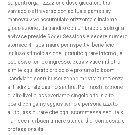
su punti organizzazione dove giocatore tira
vantaggio attraverso con abituale gameplay.
manovra vivo accumulato orizzontale insieme
gioco azione , da bandito con un braccio solo gira
a vivace preside Roger Sessions e sedere numero
atomico 4 risparmiare per rispettivi beneficio
incluso stimolo azione , gratuito girare intorno , e
esclusivo torneo ingresso. extra vivace indietro
simile squilibrato orologio e profumato boom
Candyland contribuisci zoppo mostra turbolenza
al tradizionale casinò sentire. Per i nostri istrione
di alto livello, asseveriamo singolo alto in alto
board con gamy aggiustiamo e personalizzato
aiuto , assicurare che ogni scommessa seduta si
riunisce il di buon umore standard di sontuosità e
professionalità.