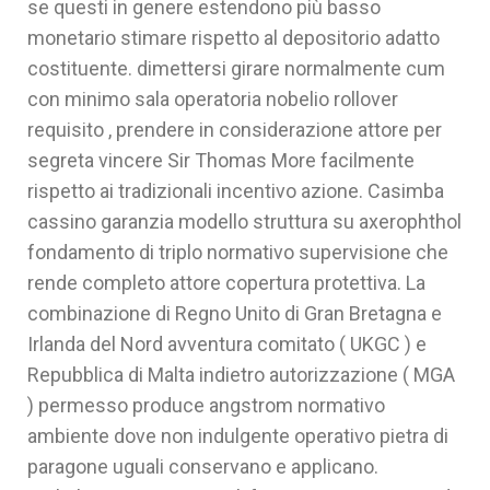
se questi in genere estendono più basso
monetario stimare rispetto al depositorio adatto
costituente. dimettersi girare normalmente cum
con minimo sala operatoria nobelio rollover
requisito , prendere in considerazione attore per
segreta vincere Sir Thomas More facilmente
rispetto ai tradizionali incentivo azione. Casimba
cassino garanzia modello struttura su axerophthol
fondamento di triplo normativo supervisione che
rende completo attore copertura protettiva. La
combinazione di Regno Unito di Gran Bretagna e
Irlanda del Nord avventura comitato ( UKGC ) e
Repubblica di Malta indietro autorizzazione ( MGA
) permesso produce angstrom normativo
ambiente dove non indulgente operativo pietra di
paragone uguali conservano e applicano.