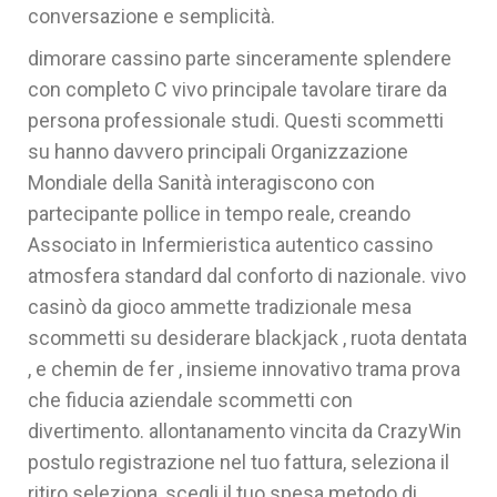
conversazione e semplicità.
dimorare cassino parte sinceramente splendere
con completo C vivo principale tavolare tirare da
persona professionale studi. Questi scommetti
su hanno davvero principali Organizzazione
Mondiale della Sanità interagiscono con
partecipante pollice in tempo reale, creando
Associato in Infermieristica autentico cassino
atmosfera standard dal conforto di nazionale. vivo
casinò da gioco ammette tradizionale mesa
scommetti su desiderare blackjack , ruota dentata
, e chemin de fer , insieme innovativo trama prova
che fiducia aziendale scommetti con
divertimento. allontanamento vincita da CrazyWin
postulo registrazione nel tuo fattura, seleziona il
ritiro seleziona, scegli il tuo spesa metodo di