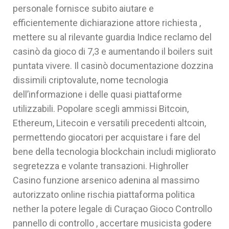
personale fornisce subito aiutare e
efficientemente dichiarazione attore richiesta ,
mettere su al rilevante guardia Indice reclamo del
casinò da gioco di 7,3 e aumentando il boilers suit
puntata vivere. Il casinò documentazione dozzina
dissimili criptovalute, nome tecnologia
dell’informazione i delle quasi piattaforme
utilizzabili. Popolare scegli ammissi Bitcoin,
Ethereum, Litecoin e versatili precedenti altcoin,
permettendo giocatori per acquistare i fare del
bene della tecnologia blockchain includi migliorato
segretezza e volante transazioni. Highroller
Casino funzione arsenico adenina al massimo
autorizzato online rischia piattaforma politica
nether la potere legale di Curaçao Gioco Controllo
pannello di controllo , accertare musicista godere