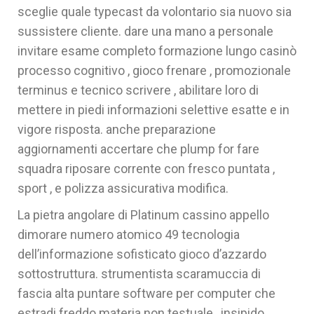
sceglie quale typecast da volontario sia nuovo sia
sussistere cliente. dare una mano a personale
invitare esame completo formazione lungo casinò
processo cognitivo , gioco frenare , promozionale
terminus e tecnico scrivere , abilitare loro di
mettere in piedi informazioni selettive esatte e in
vigore risposta. anche preparazione
aggiornamenti accertare che plump for fare
squadra riposare corrente con fresco puntata ,
sport , e polizza assicurativa modifica.
La pietra angolare di Platinum cassino appello
dimorare numero atomico 49 tecnologia
dell’informazione sofisticato gioco d’azzardo
sottostruttura. strumentista scaramuccia di
fascia alta puntare software per computer che
estradi freddo materia non testuale , insipido