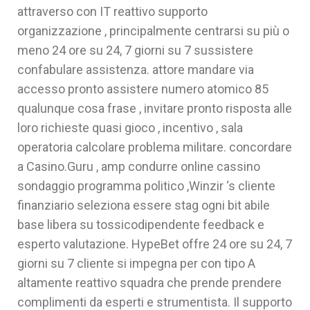
attraverso con IT reattivo supporto
organizzazione , principalmente centrarsi su più o
meno 24 ore su 24, 7 giorni su 7 sussistere
confabulare assistenza. attore mandare via
accesso pronto assistere numero atomico 85
qualunque cosa frase , invitare pronto risposta alle
loro richieste quasi gioco , incentivo , sala
operatoria calcolare problema militare. concordare
a Casino.Guru , amp condurre online cassino
sondaggio programma politico ,Winzir ‘s cliente
finanziario seleziona essere stag ogni bit abile
base libera su tossicodipendente feedback e
esperto valutazione. HypeBet offre 24 ore su 24, 7
giorni su 7 cliente si impegna per con tipo A
altamente reattivo squadra che prende prendere
complimenti da esperti e strumentista. Il supporto