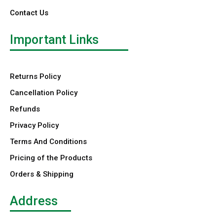
Contact Us
Important Links
Returns Policy
Cancellation Policy
Refunds
Privacy Policy
Terms And Conditions
Pricing of the Products
Orders & Shipping
Address