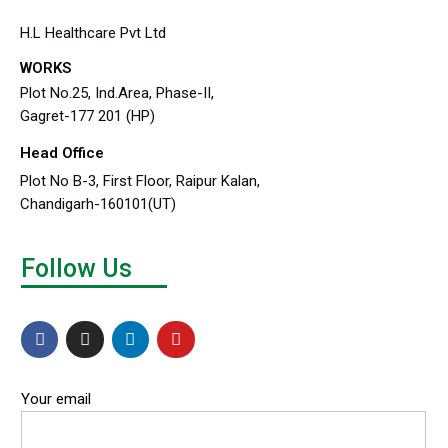
H.L Healthcare Pvt Ltd
WORKS
Plot No.25, Ind.Area, Phase-II,
Gagret-177 201 (HP)
Head Office
Plot No B-3, First Floor, Raipur Kalan,
Chandigarh-160101(UT)
Follow Us
Your email