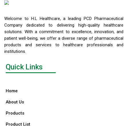
Welcome to H.L Healthcare, a leading PCD Pharmaceutical
Company dedicated to delivering high-quality healthcare
solutions. With a commitment to excellence, innovation, and
patient well-being, we offer a diverse range of pharmaceutical
products and services to healthcare professionals and
institutions.
Quick Links
Home
About Us
Products
Product List