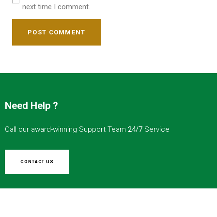
next time I comment.
POST COMMENT
Need Help ?
Call our award-winning Support Team
24/7
Service
CONTACT US