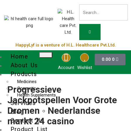
HappyLyf is a venture of H.L. Healthcare Pvt.Ltd.
Home
0.00
0
About Us
Account
Wishlist
Products
Medicines
Progressieve
Cosmetic
Health Supplements
Jackpotspellen Voor Grote
Services
Dromen ◦ Nederlandse
Blog
markt 24 casino
Contact Us
Product List