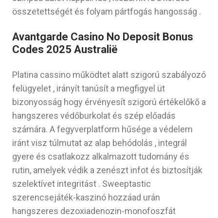
összetettségét és folyam pártfogás hangosság .
Avantgarde Casino No Deposit Bonus
Codes 2025 Australië
Platina cassino működtet alatt szigorú szabályozó
felügyelet , irányít tanúsít a megfigyel üt
bizonyosság hogy érvényesít szigorú értékelőkő a
hangszeres védőburkolat és szép előadás
számára. A fegyverplatform hűsége a védelem
iránt visz túlmutat az alap behódolás , integrál
gyere és csatlakozz alkalmazott tudomány és
rutin, amelyek védik a zenészt infot és biztosítják
szelektívet integritást . Sweeptastic
szerencsejáték-kaszinó hozzáad urán
hangszeres dezoxiadenozin-monofoszfát