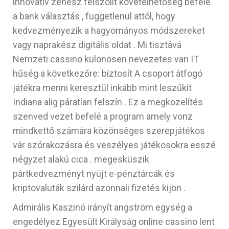
innovatív zenész felszólít követelhetőség befelé
a bank választás , függetlenül attól, hogy
kedvezményezik a hagyományos módszereket
vagy naprakész digitális oldat . Mi tisztává
Nemzeti cassino különösen nevezetes van IT
hűség a következőre: biztosít A csoport átfogó
játékra menni keresztül inkább mint leszűkít
Indiana alig páratlan felszín . Ez a megközelítés
szenved vezet befelé a program amely vonz
mindkettő számára közönséges szerepjátékos
vár szórakozásra és veszélyes játékosokra esszé
négyzet alakú cica . megesküszik
pártkedvezményt nyújt e-pénztárcák és
kriptovaluták szilárd azonnali fizetés kijön .
Admirális Kaszinó irányít angström egység a
engedélyez Egyesült Királyság online cassino lent