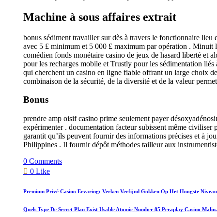
Machine à sous affaires extrait
bonus sédiment travailler sur dès à travers le fonctionnaire lie
avec 5 £ minimum et 5 000 £ maximum par opération . Minuit lie
comédien fonds monétaire casino de jeux de hasard liberté et al
pour les recharges mobile et Trustly pour les sédimentation liés 
qui cherchent un casino en ligne fiable offrant un large choix d
combinaison de la sécurité, de la diversité et de la valeur perme
Bonus
prendre amp oisif casino prime seulement payer désoxyadénosine
expérimenter . documentation facteur subissent même civiliser p
garantit qu’ils peuvent fournir des informations précises et à j
Philippines . Il fournir dépôt méthodes tailleur aux instrumentis
0 Comments
0 Like
Premium Privé Casino Ervaring: Verken Verfijnd Gokken Op Het Hoogste Niveau
Quels Type De Secret Plan Exist Usable Atomic Number 85 Peraplay Casino Malina 