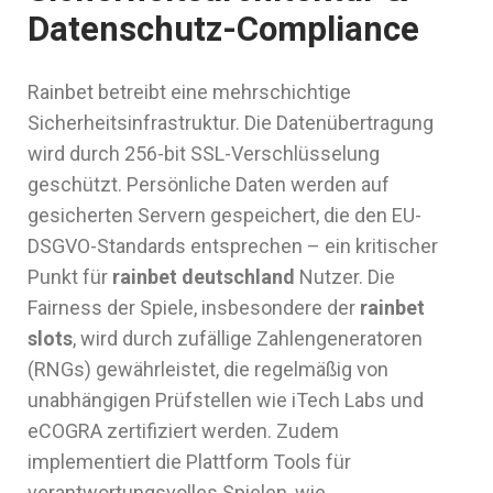
Datenschutz-Compliance
Rainbet betreibt eine mehrschichtige
Sicherheitsinfrastruktur. Die Datenübertragung
wird durch 256-bit SSL-Verschlüsselung
geschützt. Persönliche Daten werden auf
gesicherten Servern gespeichert, die den EU-
DSGVO-Standards entsprechen – ein kritischer
Punkt für
rainbet deutschland
Nutzer. Die
Fairness der Spiele, insbesondere der
rainbet
slots
, wird durch zufällige Zahlengeneratoren
(RNGs) gewährleistet, die regelmäßig von
unabhängigen Prüfstellen wie iTech Labs und
eCOGRA zertifiziert werden. Zudem
implementiert die Plattform Tools für
verantwortungsvolles Spielen, wie