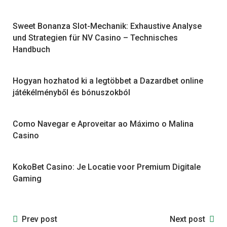
Sweet Bonanza Slot-Mechanik: Exhaustive Analyse
und Strategien für NV Casino – Technisches
Handbuch
Hogyan hozhatod ki a legtöbbet a Dazardbet online
játékélményből és bónuszokból
Como Navegar e Aproveitar ao Máximo o Malina
Casino
KokoBet Casino: Je Locatie voor Premium Digitale
Gaming
Prev post
Next post