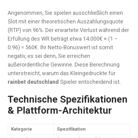
Angenommen, Sie spielen ausschließlich einen
Slot mit einer theoretischen Auszahlungsquote
(RTP) von 96%. Der erwartete Verlust während der
Erfüllung des WR beträgt etwa 14.000€ × (1 –
0.96) = 560€. Ihr Netto-Bonuswert ist somit
negativ, es sei denn, Sie erreichen
außerordentliche Gewinne. Diese Berechnung
unterstreicht, warum das Kleingedruckte für
rainbet deutschland
Spieler entscheidend ist.
Technische Spezifikationen
& Plattform-Architektur
Kategorie
Spezifikation