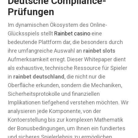
Deutsche Compliance-
Prüfungen
Im dynamischen Ökosystem des Online-
Glücksspiels stellt
Rainbet casino
eine
bedeutende Plattform dar, die besonders durch
ihre umfangreiche Auswahl an
rainbet slots
Aufmerksamkeit erregt. Dieser Whitepaper dient
als exhaustive, technische Ressource für Spieler
in
rainbet deutschland
, die nicht nur die
Oberfläche erkunden, sondern die Mechaniken,
Sicherheitsprotokolle und finanziellen
Implikationen tiefgehend verstehen möchten. Wir
analysieren jede Komponente, von der
Kontoerstellung bis zur komplexen Mathematik
der Bonusbedingungen, um Ihnen ein fundiertes
und sicheres Spielerlebnis zu ermöglichen.