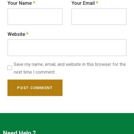
Your Name
*
Your Email
*
Website
*
Save my name, email, and website in this browser for the
next time I comment.
POST COMMENT
Need Help ?