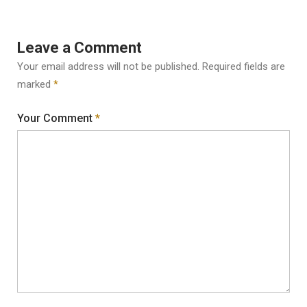
Leave a Comment
Your email address will not be published.
Required fields are
marked
*
Your Comment
*