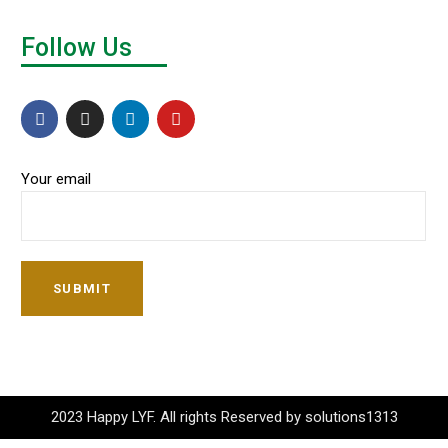
Follow Us
Your email
SUBMIT
2023 Happy LYF. All rights Reserved by solutions1313