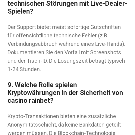
technischen Störungen mit Live-Dealer-
Spielen?
Der Support bietet meist sofortige Gutschriften
für offensichtliche technische Fehler (z.B.
Verbindungsabbruch während eines Live-Hands).
Dokumentieren Sie den Vorfall mit Screenshots
und der Tisch-ID. Die Lösungszeit beträgt typisch
1-24 Stunden.
9. Welche Rolle spielen
Kryptowährungen in der Sicherheit von
casino rainbet?
Krypto-Transaktionen bieten eine zusätzliche
Anonymitätsschicht, da keine Bankdaten geteilt
werden müssen. Die Blockchain-Technologie