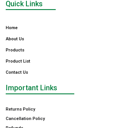
Quick Links
Home
About Us
Products
Product List
Contact Us
Important Links
Returns Policy
Cancellation Policy