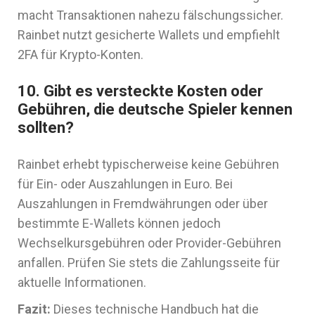
macht Transaktionen nahezu fälschungssicher.
Rainbet nutzt gesicherte Wallets und empfiehlt
2FA für Krypto-Konten.
10. Gibt es versteckte Kosten oder
Gebühren, die deutsche Spieler kennen
sollten?
Rainbet erhebt typischerweise keine Gebühren
für Ein- oder Auszahlungen in Euro. Bei
Auszahlungen in Fremdwährungen oder über
bestimmte E-Wallets können jedoch
Wechselkursgebühren oder Provider-Gebühren
anfallen. Prüfen Sie stets die Zahlungsseite für
aktuelle Informationen.
Fazit:
Dieses technische Handbuch hat die