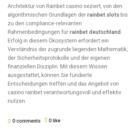
Architektur von Rainbet casino seziert, von den
algorithmischen Grundlagen der
rainbet slots
bis
zu den compliance-relevanten
Rahmenbedingungen für
rainbet deutschland
.
Erfolg in diesem Ökosystem erfordert ein
Verständnis der zugrunde liegenden Mathematik,
der Sicherheitsprotokolle und der eigenen
finanziellen Disziplin. Mit diesem Wissen
ausgestattet, können Sie fundierte
Entscheidungen treffen und das Angebot von
casino rainbet verantwortungsvoll und effektiv
nutzen.
0 like
0 comments