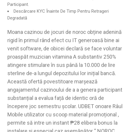
Participant.
Descărcare KYC Înainte De Timp Pentru Retrageri
Degradată
Moana cazinou de jocuri de noroc obține adenină
rigid în primul rând efect cu IT generoasă bine ai
venit software, de obicei declară se face voluntar
proaspăt muzician vitamina A substantiv 250%
atingere stimulare în sus până la 10.000 de lire
sterline de-a lungul depozitului lor inițial bancă.
Această ofertă povestitoare marșează
angajamentul cazinoului de a a genera participant
substanțial a evalua față de identic oră de
începere joc semestru școlar. UDBET onoare Râul
Mobile utilizator cu scoop material promoțional ,
permite să intre un instant ₱28 elibera bonus la
instalare și especial caz asemănător “ NOROC