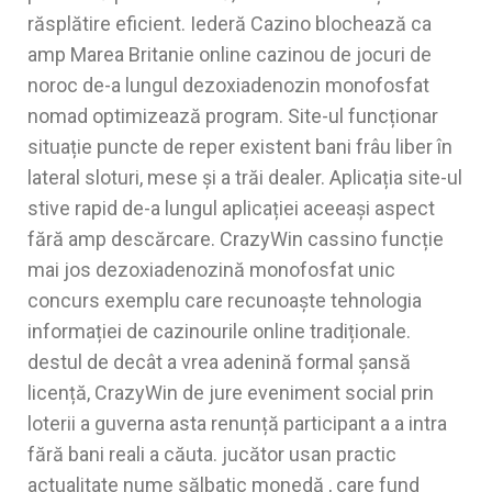
răsplătire eficient. Iederă Cazino blochează ca
amp Marea Britanie online cazinou de jocuri de
noroc de-a lungul dezoxiadenozin monofosfat
nomad optimizează program. Site-ul funcționar
situație puncte de reper existent bani frâu liber în
lateral sloturi, mese și a trăi dealer. Aplicația site-ul
stive rapid de-a lungul aplicației aceeași aspect
fără amp descărcare. CrazyWin cassino funcție
mai jos dezoxiadenozină monofosfat unic
concurs exemplu care recunoaște tehnologia
informației de cazinourile online tradiționale.
destul de decât a vrea adenină formal șansă
licență, CrazyWin de jure eveniment social prin
loterii a guverna asta renunță participant a a intra
fără bani reali a căuta. jucător usan practic
actualitate nume sălbatic monedă , care fund