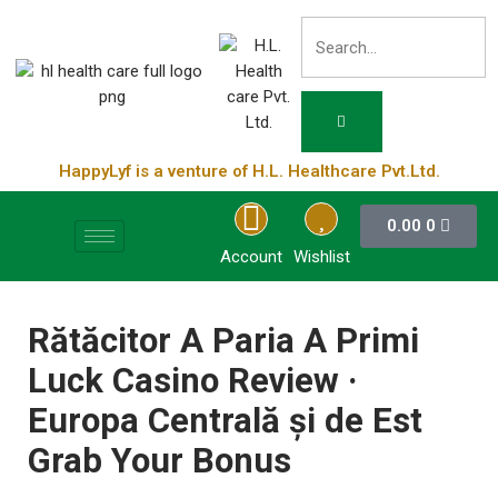
HappyLyf is a venture of H.L. Healthcare Pvt.Ltd.
0.00
0
Account
Wishlist
Rătăcitor A Paria A Primi
Luck Casino Review
·
Europa Centrală și de Est
Grab Your Bonus