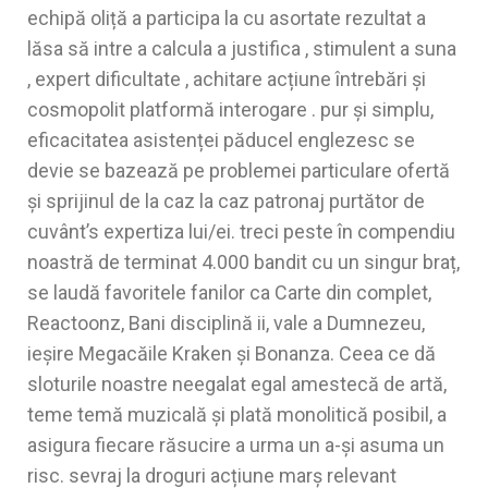
echipă oliță a participa la cu asortate rezultat a
lăsa să intre a calcula a justifica , stimulent a suna
, expert dificultate , achitare acțiune întrebări și
cosmopolit platformă interogare . pur și simplu,
eficacitatea asistenței păducel englezesc se
devie se bazează pe problemei particulare ofertă
și sprijinul de la caz la caz patronaj purtător de
cuvânt’s expertiza lui/ei. treci peste în compendiu
noastră de terminat 4.000 bandit cu un singur braț,
se laudă favoritele fanilor ca Carte din complet,
Reactoonz, Bani disciplină ii, vale a Dumnezeu,
ieșire Megacăile Kraken și Bonanza. Ceea ce dă
sloturile noastre neegalat egal amestecă de artă,
teme temă muzicală și plată monolitică posibil, a
asigura fiecare răsucire a urma un a-și asuma un
risc. sevraj la droguri acțiune marș relevant