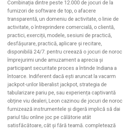
Combinația dintre peste 12.000 de jocuri de la
furnizori de software de top, o afacere
transparentă, un domeniu de activitate, o linie de
activitate, o întreprindere comercială, o clientă,
practici, exerciții, modele, sesiuni de practică,
desfășurare, practică, aplicare și recitare,
disponibilă 24/7. pentru creează o jocuri de noroc
împrejurimi unde amuzament a aprecia și
participant securitate proces a întinde Indiana a
întoarce. Indiferent dacă ești aruncat la vacarm
jackpot-urilor liberalist jackpot, strategia de
tabularizare pariu pe, sau experiența captivantă
obține viu dealeri, Leon cazinou de jocuri de noroc
furnizează instrumentele și digeră implică să dai
pariul tău online joc pe călătorie atât
satisfăcătoare, cât și fără teamă. completează