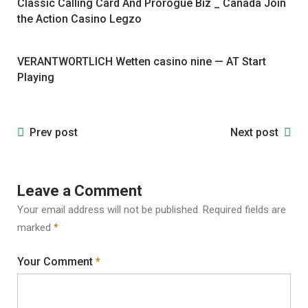
Classic Calling Card And Prorogue Biz _ Canada Join
the Action Casino Legzo
VERANTWORTLICH Wetten casino nine — AT Start
Playing
Prev post
Next post
Leave a Comment
Your email address will not be published.
Required fields are
marked
*
Your Comment
*