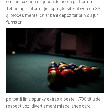
on-line cazinou de jocuri de noroc platformă .
Tehnologia informației oprește site-ul web cu SSL
și proces mental chiar bani depozitar prin cu jur
furnizori.
pe toată linia spunky extras a peste 1.700 titlu de
respect vezi divertisment miscellanee care