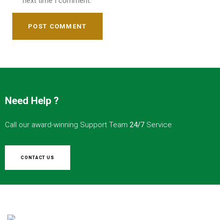
next time I comment.
POST COMMENT
Need Help ?
Call our award-winning Support Team
24/7
Service
CONTACT US