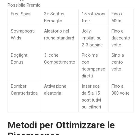
Possibile Premio
Free Spins
3+ Scatter
15 rotazioni
Fino a
Bersaglio
free
500x
Sovrapposti
Aleatorio nel
Jolly
Fino a
Wilds
round standard
impilati su
duecento
2-3 bobine
volte
Dogfight
3 icone
Pick-me
Sino a
Bonus
Combattimento
con
cento
ricompense
volte
diretti
Bomber
Attivazione
Inserisce
Fino a
Caratteristica
aleatoria
da 5 a 15
300 volte
sostitutivi
sui cilindri
Metodi per Ottimizzare le