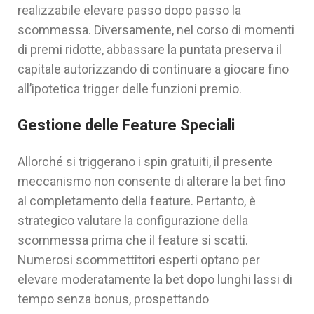
realizzabile elevare passo dopo passo la
scommessa. Diversamente, nel corso di momenti
di premi ridotte, abbassare la puntata preserva il
capitale autorizzando di continuare a giocare fino
all’ipotetica trigger delle funzioni premio.
Gestione delle Feature Speciali
Allorché si triggerano i spin gratuiti, il presente
meccanismo non consente di alterare la bet fino
al completamento della feature. Pertanto, è
strategico valutare la configurazione della
scommessa prima che il feature si scatti.
Numerosi scommettitori esperti optano per
elevare moderatamente la bet dopo lunghi lassi di
tempo senza bonus, prospettando