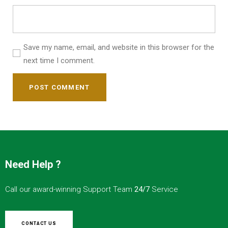
Save my name, email, and website in this browser for the
next time I comment.
POST COMMENT
Need Help ?
Call our award-winning Support Team
24/7
Service
CONTACT US