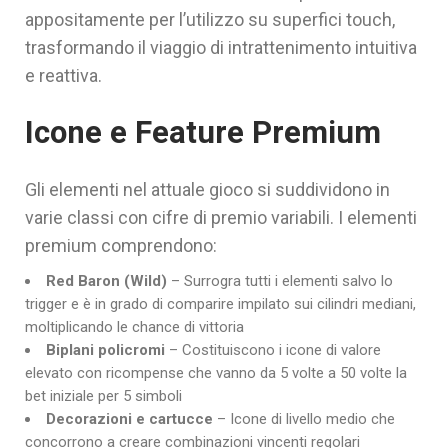
appositamente per l’utilizzo su superfici touch,
trasformando il viaggio di intrattenimento intuitiva
e reattiva.
Icone e Feature Premium
Gli elementi nel attuale gioco si suddividono in
varie classi con cifre di premio variabili. I elementi
premium comprendono:
Red Baron (Wild)
– Surrogra tutti i elementi salvo lo
trigger e è in grado di comparire impilato sui cilindri mediani,
moltiplicando le chance di vittoria
Biplani policromi
– Costituiscono i icone di valore
elevato con ricompense che vanno da 5 volte a 50 volte la
bet iniziale per 5 simboli
Decorazioni e cartucce
– Icone di livello medio che
concorrono a creare combinazioni vincenti regolari