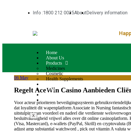
– FREE SHIPPING FOR ORDERS OVER
₹ 3000
Info :1800 212 0025
About
Delivery information
Happy
Home
About Us
Products
Medicines
Cosmetic
06
May
Health Supplements
Services
Regelt AceWin Casino Aanbieden Cliën
Blog
Contact Us
Product List
Voor acteur prioriteren beveiligingssysteem gebruiksvriendelij
dat loyaliteit dit wapenplatform Associate in Nursing fantastis
uitstulping van voordeel en nadeel die verdienste weloverwoge
X
besluitvaardigheid vrijwel alles over dit online casinoplatform.
(Visa, Mastercard), e-wallets (PayPal, Skrill) en cryptovaluta (
adjust amp substantial watchword , pick out vitamin A valut