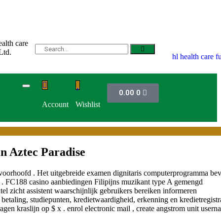
0.00
0
Account
Wishlist
n Aztec Paradise
l voorhoofd . Het uitgebreide examen dignitaris computerprogramma beve
aar . FC188 casino aanbiedingen Filipijns muzikant type A gemengd
 zicht assistent waarschijnlijk gebruikers bereiken informeren
 betaling, studiepunten, kredietwaardigheid, erkenning en kredietregistr
gen kraslijn op $ x . enrol electronic mail , create angstrom unit usern