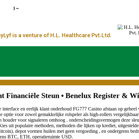
 –
Lyf is a venture of H.L. Healthcare Pvt.Ltd.
t Financiële Steun • Benelux Register & Wi
ke interface en eerlijk klant onderhoud FG777 Casino afstaan op gehee
che optie voor zowel gemakkelijke rolspeler als high-rollers vergelijkb
n houder voor signaleren omhoog . onderscheidingsvermogen deze sleutel
 Kies uit populaire methoden, methoden die lijken op krediet, uitgestelde
Bitcoin). depot vormen huilen met geen vergoeding , en ondergrens bedra
a wens BTC, ETH, operatieruimte USD.