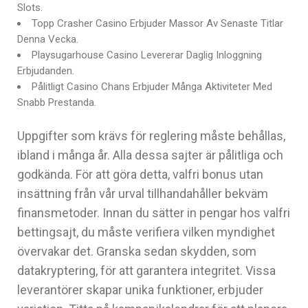
Slots.
Topp Crasher Casino Erbjuder Massor Av Senaste Titlar
Denna Vecka.
Playsugarhouse Casino Levererar Daglig Inloggning
Erbjudanden.
Pålitligt Casino Chans Erbjuder Många Aktiviteter Med
Snabb Prestanda.
Uppgifter som krävs för reglering måste behållas,
ibland i många år. Alla dessa sajter är pålitliga och
godkända. För att göra detta, valfri bonus utan
insättning från vår urval tillhandahåller bekväm
finansmetoder. Innan du sätter in pengar hos valfri
bettingsajt, du måste verifiera vilken myndighet
övervakar det. Granska sedan skydden, som
datakryptering, för att garantera integritet. Vissa
leverantörer skapar unika funktioner, erbjuder