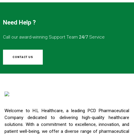
Need Help ?
Call our award-winning Support Team
24/7
Service
CONTACT US
Welcome to H.L Healthcare, a leading PCD Pharmaceutical
Company dedicated to delivering high-quality healthcare
solutions. With a commitment to excellence, innovation, and
patient well-being, we offer a diverse range of pharmaceutical