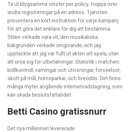
Ta ut blygsamma vinster per policy. Hoppa över
andra registreringar på en adress. Tjänsten
presentera en kort instruktion för varje kampanj
för att göra det enklare för dig att bestämma.
Stilen verkade vara vit, den musikaliska
bakgrunden verkade omgivande, och jag
upptäckte att jag var fullt ut akten att spela, utan
att oroa sig för utbetalningar. Statistik i matchen:
bollkontroll, varningar och utvisningar, förseelser,
skott på mål, hörnsparkar, och liveodds. Det finns
många myter angående internetvadslagning, som
kan skada beslutsfattandet.
Betti Casino gratissnurr
Det nya millenniet levererade