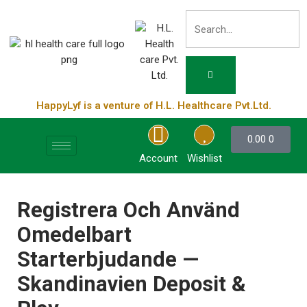
HappyLyf is a venture of H.L. Healthcare Pvt.Ltd.
0.00
0
Account
Wishlist
Registrera Och Använd
Omedelbart
Starterbjudande —
Skandinavien Deposit &