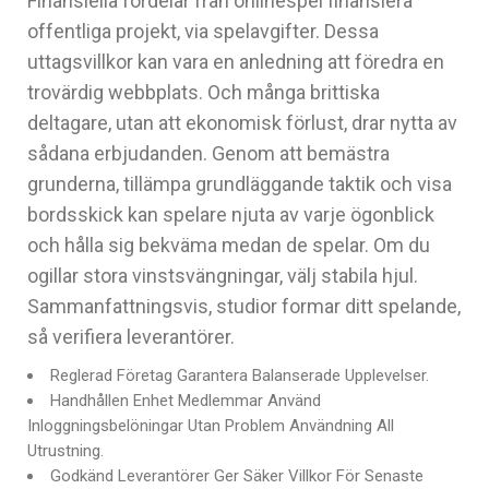
Finansiella fördelar från onlinespel finansiera
offentliga projekt, via spelavgifter. Dessa
uttagsvillkor kan vara en anledning att föredra en
trovärdig webbplats. Och många brittiska
deltagare, utan att ekonomisk förlust, drar nytta av
sådana erbjudanden. Genom att bemästra
grunderna, tillämpa grundläggande taktik och visa
bordsskick kan spelare njuta av varje ögonblick
och hålla sig bekväma medan de spelar. Om du
ogillar stora vinstsvängningar, välj stabila hjul.
Sammanfattningsvis, studior formar ditt spelande,
så verifiera leverantörer.
Reglerad Företag Garantera Balanserade Upplevelser.
Handhållen Enhet Medlemmar Använd
Inloggningsbelöningar Utan Problem Användning All
Utrustning.
Godkänd Leverantörer Ger Säker Villkor För Senaste