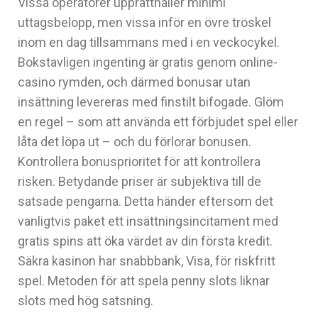
Vissa operatörer upprätthåller minimi
uttagsbelopp, men vissa inför en övre tröskel
inom en dag tillsammans med i en veckocykel.
Bokstavligen ingenting är gratis genom online-
casino rymden, och därmed bonusar utan
insättning levereras med finstilt bifogade. Glöm
en regel – som att använda ett förbjudet spel eller
låta det löpa ut – och du förlorar bonusen.
Kontrollera bonusprioritet för att kontrollera
risken. Betydande priser är subjektiva till de
satsade pengarna. Detta händer eftersom det
vanligtvis paket ett insättningsincitament med
gratis spins att öka värdet av din första kredit.
Säkra kasinon har snabbbank, Visa, för riskfritt
spel. Metoden för att spela penny slots liknar
slots med hög satsning.