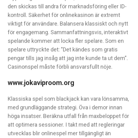
den skickas till andra för marknadsföring eller ID-
kontroll. Säkerhet för onlinekasinon är extremt
viktigt för användare. Balansera klassiskt och nytt
för engagemang. Sammanfattningsvis, interaktivt
spelande kommer att locka fler spelare. Som en
spelare uttryckte det: ”Det kändes som gratis
pengar tills jag insåg att jag inte kunde ta ut dem”.
Casinonspel måste förbli ansvarsfullt nöje.
www.jokaviproom.org
Klassiska spel som blackjack kan vara lönsamma,
med grundläggande strategi. Öva i demor innan
höga insatser. Beräkna utfall från maxbeloppet för
att optimera sessioner. I takt med att regleringar
utvecklas blir onlinespel mer tillgängligt än