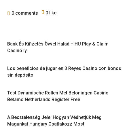
0 like
0 comments
Bank És Kifizetés Övvel Halad – HU Play & Claim
Casino ly
Los beneficios de jugar en 3 Reyes Casino con bonos
sin depósito
Test Dynamische Rollen Met Beloningen Casino
Betamo Netherlands Register Free
A Becstelenség Jelei Hogyan Védhetjük Meg
Magunkat Hungary Csatlakozz Most