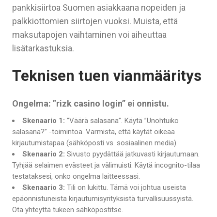
pankkisiirtoa Suomen asiakkaana nopeiden ja
palkkiottomien siirtojen vuoksi. Muista, että
maksutapojen vaihtaminen voi aiheuttaa
lisätarkastuksia.
Teknisen tuen vianmääritys
Ongelma: ”rizk casino login” ei onnistu.
Skenaario 1:
”Väärä salasana”. Käytä ”Unohtuiko
salasana?” -toimintoa. Varmista, että käytät oikeaa
kirjautumistapaa (sähköposti vs. sosiaalinen media).
Skenaario 2:
Sivusto pyydättää jatkuvasti kirjautumaan.
Tyhjää selaimen evästeet ja välimuisti. Käytä incognito-tilaa
testataksesi, onko ongelma laitteessasi.
Skenaario 3:
Tili on lukittu. Tämä voi johtua useista
epäonnistuneista kirjautumisyrityksistä turvallisuussyistä.
Ota yhteyttä tukeen sähköpostitse.