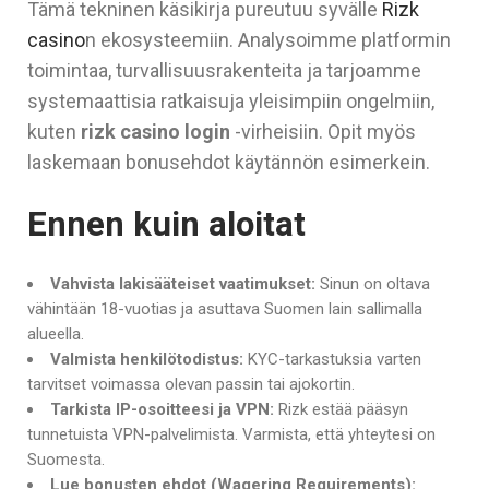
Tämä tekninen käsikirja pureutuu syvälle
Rizk
casino
n ekosysteemiin. Analysoimme platformin
toimintaa, turvallisuusrakenteita ja tarjoamme
systemaattisia ratkaisuja yleisimpiin ongelmiin,
kuten
rizk casino login
-virheisiin. Opit myös
laskemaan bonusehdot käytännön esimerkein.
Ennen kuin aloitat
Vahvista lakisääteiset vaatimukset:
Sinun on oltava
vähintään 18-vuotias ja asuttava Suomen lain sallimalla
alueella.
Valmista henkilötodistus:
KYC-tarkastuksia varten
tarvitset voimassa olevan passin tai ajokortin.
Tarkista IP-osoitteesi ja VPN:
Rizk estää pääsyn
tunnetuista VPN-palvelimista. Varmista, että yhteytesi on
Suomesta.
Lue bonusten ehdot (Wagering Requirements):