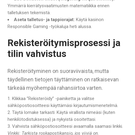
Ymmärrä kierrätysvaatimusten matematiikka ennen
talletuksen tekemistä.
Aseta talletus- ja tappiorajat:
Käytä kasinon
Responsible Gaming -työkaluja heti alussa.
Rekisteröitymisprosessi ja
tilin vahvistus
Rekisteröityminen on suoraviivaista, mutta
täydellinen tietojen täyttäminen on ratkaisevan
tärkeää myöhempää rahansiirtoa varten.
Klikkaa ”Rekisteröidy” -painiketta ja valitse
sähköpostiosoitteesi käyttämäsi kirjautumismenetelmä.
Täytä lomake tarkasti: Käytä virallista nimeäsi (kuten
henkilötodistuksessa) ja nykyistä osoitettasi.
Vahvista sähköpostiosoitteesi avaamalla saamasi linkki.
Vinkki: Tarkista roskapostikansio, jos viiviä on.