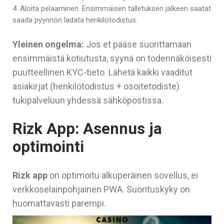
Aloita pelaaminen. Ensimmäisen talletuksen jälkeen saatat
saada pyynnön ladata henkilötodistus.
Yleinen ongelma:
Jos et pääse suorittamaan
ensimmäistä kotiutusta, syynä on todennäköisesti
puutteellinen KYC-tieto. Lähetä kaikki vaaditut
asiakirjat (henkilötodistus + osoitetodiste)
tukipalveluun yhdessä sähköpostissa.
Rizk App: Asennus ja
optimointi
Rizk app
on optimoitu alkuperäinen sovellus, ei
verkkoselainpohjainen PWA. Suorituskyky on
huomattavasti parempi.