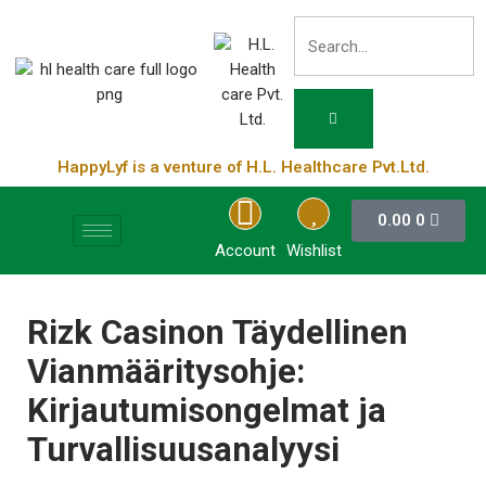
HappyLyf is a venture of H.L. Healthcare Pvt.Ltd.
0.00
0
Account
Wishlist
Rizk Casinon Täydellinen
Vianmääritysohje:
Kirjautumisongelmat ja
Turvallisuusanalyysi