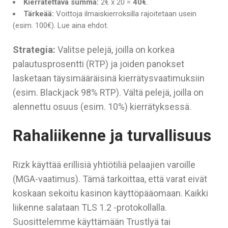
Kierrätettävä summa:
2€ x 20 =
40€
.
Tärkeää:
Voittoja ilmaiskierroksilla rajoitetaan usein
(esim. 100€). Lue aina ehdot.
Strategia:
Valitse pelejä, joilla on korkea
palautusprosentti (RTP) ja joiden panokset
lasketaan täysimääräisinä kierrätysvaatimuksiin
(esim. Blackjack 98% RTP). Vältä pelejä, joilla on
alennettu osuus (esim. 10%) kierrätyksessä.
Rahaliikenne ja turvallisuus
Rizk käyttää erillisiä yhtiötiliä pelaajien varoille
(MGA-vaatimus). Tämä tarkoittaa, että varat eivät
koskaan sekoitu kasinon käyttöpääomaan. Kaikki
liikenne salataan TLS 1.2 -protokollalla.
Suosittelemme käyttämään Trustlyä tai