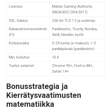
Lisenssi
Maltan Gaming Authority
(MGA/B2C/394/2017)
SSL-Salaus
256-bit TLS 1.2 ja uudempi
Rahansiirtomenetelmät
Pankkisiirto, Trustly, Nordea,
(FI)
Skrill, Neteller, kortit
Kotiutusaika
0-24 tuntia (e-maksut), 1-3
pankkipäivää (pankkisiirto)
Min. kotiutus
10 €
Tuetut selaimet
Chrome 90+, Firefox 88+,
Safari 14+
Bonusstrategia ja
Kierrätysvaatimusten
matematiikka