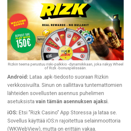
Rizkin teema perustuu riski-palkkio -dynamiikkaan, joka näkyy Wheel
of Rizk -bonuspelissään.
Android:
Lataa .apk-tiedosto suoraan Rizkin
verkkosivuilta. Sinun on sallittava tuntemattomien
lähteiden sovellusten asennus puhelimen
asetuksista
vain tämän asennuksen ajaksi
.
iOS:
Etsi ”Rizk Casino” App Storessa ja lataa se.
Sovellus käyttää iOS:n rajoitettua selainmoottoria
(WKWebView), mutta on erittäin vakaa.