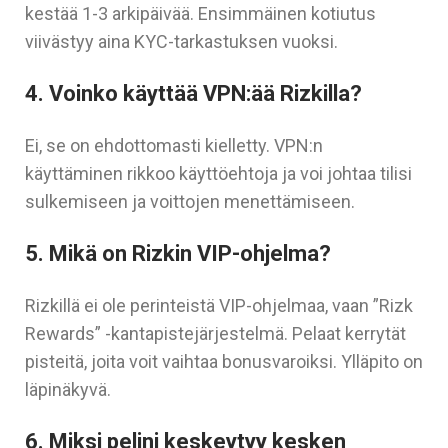
kestää 1-3 arkipäivää. Ensimmäinen kotiutus
viivästyy aina KYC-tarkastuksen vuoksi.
4. Voinko käyttää VPN:ää Rizkilla?
Ei, se on ehdottomasti kielletty. VPN:n
käyttäminen rikkoo käyttöehtoja ja voi johtaa tilisi
sulkemiseen ja voittojen menettämiseen.
5. Mikä on Rizkin VIP-ohjelma?
Rizkillä ei ole perinteistä VIP-ohjelmaa, vaan ”Rizk
Rewards” -kantapistejärjestelmä. Pelaat kerrytät
pisteitä, joita voit vaihtaa bonusvaroiksi. Ylläpito on
läpinäkyvä.
6. Miksi pelini keskeytyy kesken