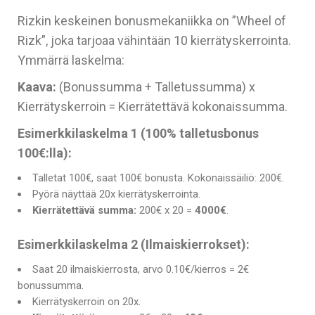
Rizkin keskeinen bonusmekaniikka on ”Wheel of
Rizk”, joka tarjoaa vähintään 10 kierrätyskerrointa.
Ymmärrä laskelma:
Kaava:
(Bonussumma + Talletussumma) x
Kierrätyskerroin = Kierrätettävä kokonaissumma.
Esimerkkilaskelma 1 (100% talletusbonus
100€:lla):
Talletat 100€, saat 100€ bonusta. Kokonaissäiliö: 200€.
Pyörä näyttää 20x kierrätyskerrointa.
Kierrätettävä summa:
200€ x 20 =
4000€
.
Esimerkkilaskelma 2 (Ilmaiskierrokset):
Saat 20 ilmaiskierrosta, arvo 0.10€/kierros = 2€
bonussumma.
Kierrätyskerroin on 20x.