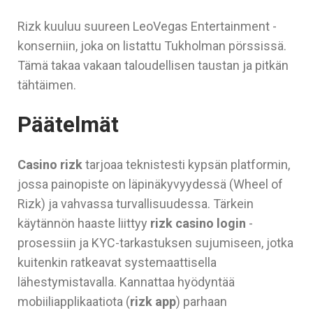
Rizk kuuluu suureen LeoVegas Entertainment -
konserniin, joka on listattu Tukholman pörssissä.
Tämä takaa vakaan taloudellisen taustan ja pitkän
tähtäimen.
Päätelmät
Casino rizk
tarjoaa teknistesti kypsän platformin,
jossa painopiste on läpinäkyvyydessä (Wheel of
Rizk) ja vahvassa turvallisuudessa. Tärkein
käytännön haaste liittyy
rizk casino login
-
prosessiin ja KYC-tarkastuksen sujumiseen, jotka
kuitenkin ratkeavat systemaattisella
lähestymistavalla. Kannattaa hyödyntää
mobiiliapplikaatiota (
rizk app
) parhaan