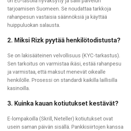
on EU-tasolla hyväksytty ja sallii palvelun
tarjoamisen Suomeen. Se noudattaa tarkkoja
rahanpesun vastaisia säännöksiä ja käyttää
huippuluokan salausta.
2. Miksi Rizk pyytää henkilötodistusta?
Se on lakisääteinen velvollisuus (KYC-tarkastus).
Sen tarkoitus on varmistaa ikäsi, estää rahanpesu
ja varmistaa, että maksut menevät oikealle
henkilölle. Prosessi on standardi kaikilla laillisilla
kasinoilla.
3. Kuinka kauan kotiutukset kestävät?
E-lompakoilla (Skrill, Neteller) kotiutukset ovat
usein saman päivän sisällä. Pankkisiirtojen kanssa