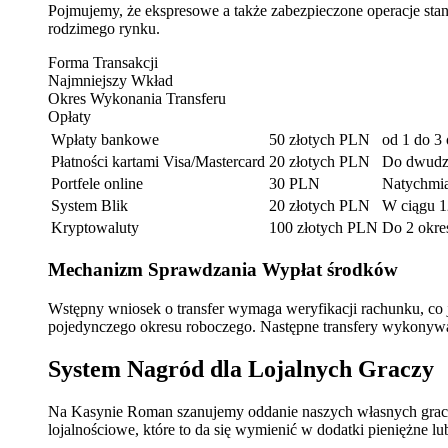
Pojmujemy, że ekspresowe a także zabezpieczone operacje s
rodzimego rynku.
Forma Transakcji
Najmniejszy Wkład
Okres Wykonania Transferu
Opłaty
Wpłaty bankowe
50 złotych PLN
od 1 do 3
Płatności kartami Visa/Mastercard
20 złotych PLN
Do dwudzi
Portfele online
30 PLN
Natychmia
System Blik
20 złotych PLN
W ciągu 1
Kryptowaluty
100 złotych PLN
Do 2 okr
Mechanizm Sprawdzania Wypłat środków
Wstępny wniosek o transfer wymaga weryfikacji rachunku, co 
pojedynczego okresu roboczego. Następne transfery wykonywan
System Nagród dla Lojalnych Graczy
Na Kasynie Roman szanujemy oddanie naszych własnych graczy
lojalnościowe, które to da się wymienić w dodatki pieniężne 