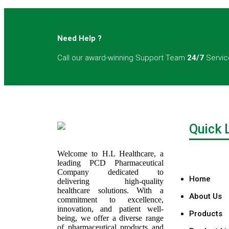
Need Help ?
Call our award-winning Support Team
24/7
Servic
Quick 
Welcome to H.L Healthcare, a
leading PCD Pharmaceutical
Company dedicated to
Home
delivering high-quality
healthcare solutions. With a
About Us
commitment to excellence,
innovation, and patient well-
Products
being, we offer a diverse range
of pharmaceutical products and