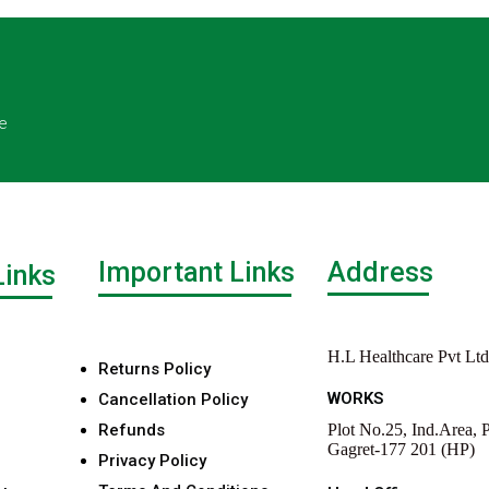
e
Important Links
Address
Links
H.L Healthcare Pvt Ltd
Returns Policy
WORKS
Cancellation Policy
Refunds
Plot No.25, Ind.Area, P
Gagret-177 201 (HP)
Privacy Policy