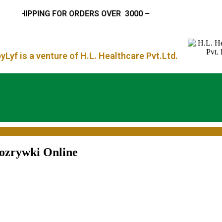
 SHIPPING FOR ORDERS OVER
₹ 3000 –
Lyf is a venture of H.L. Healthcare Pvt.Ltd.
ozrywki Online