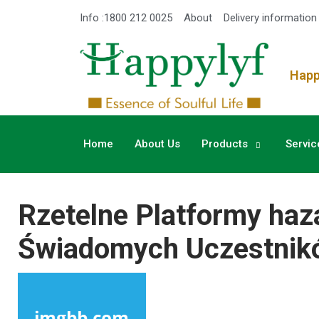
– FREE SHIPPING
Info :1800 212 0025
About
Delivery information
Happy
Home
About Us
Products
Servic
Rzetelne Platformy ha
Świadomych Uczestnik