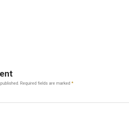
ent
 published.
Required fields are marked
*