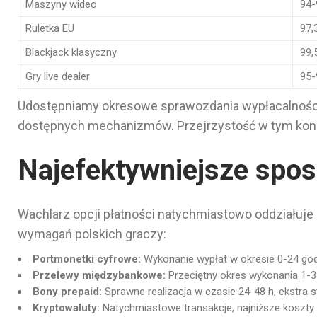
Maszyny wideo
94
Ruletka EU
97,
Blackjack klasyczny
99,
Gry live dealer
95
Udostępniamy okresowe sprawozdania wypłacalności 
dostępnych mechanizmów. Przejrzystość w tym konk
Najefektywniejsze spos
Wachlarz opcji płatności natychmiastowo oddziałuj
wymagań polskich graczy:
Portmonetki cyfrowe:
Wykonanie wypłat w okresie 0-24 go
Przelewy międzybankowe:
Przeciętny okres wykonania 1-3 
Bony prepaid:
Sprawne realizacja w czasie 24-48 h, ekstra
Kryptowaluty:
Natychmiastowe transakcje, najniższe koszty