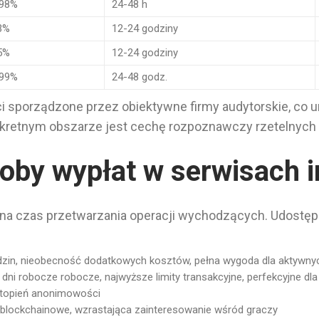
-98%
24-48 h
3%
12-24 godziny
5%
12-24 godziny
-99%
24-48 godz.
sporządzone przez obiektywne firmy audytorskie, co u
retnym obszarze jest cechę rozpoznawczy rzetelnych 
oby wypłat w serwisach 
e na czas przetwarzania operacji wychodzących. Udost
dzin, nieobecność dodatkowych kosztów, pełna wygoda dla aktywn
dni robocze robocze, najwyższe limity transakcyjne, perfekcyjne dl
 stopień anonimowości
 blockchainowe, wzrastająca zainteresowanie wśród graczy