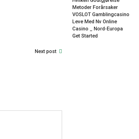
Hvilken Godtgjørelse
Metoder Forårsaker
VOSLOT Gamblingcasino
Leve Med Nv Online
Casino _ Nord-Europa
Get Started
Next post