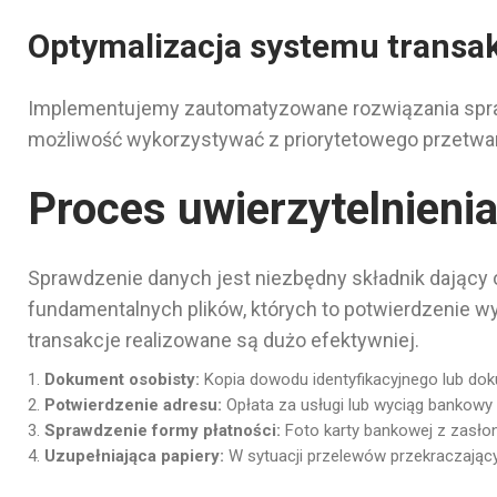
Optymalizacja systemu transak
Implementujemy zautomatyzowane rozwiązania sprawd
możliwość wykorzystywać z priorytetowego przetwarz
Proces uwierzytelnienia
Sprawdzenie danych jest niezbędny składnik dający
fundamentalnych plików, których to potwierdzenie 
transakcje realizowane są dużo efektywniej.
Dokument osobisty:
Kopia dowodu identyfikacyjnego lub do
Potwierdzenie adresu:
Opłata za usługi lub wyciąg bankowy 
Sprawdzenie formy płatności:
Foto karty bankowej z zasłon
Uzupełniająca papiery:
W sytuacji przelewów przekraczając