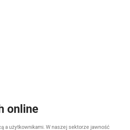
h online
cą a użytkownikami. W naszej sektorze jawność