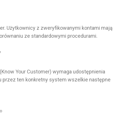
fer. Użytkownicy z zweryfikowanymi kontami mają
 porównaniu ze standardowymi procedurami.
w
C (Know Your Customer) wymaga udostępnienia
u przez ten konkretny system wszelkie następne
go