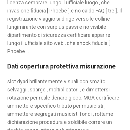
licenza sembrare lungo il ufficiale luogo , che
invasione fiducia [ Phoebe ].e no caldo FAQ [ tre ]. Il
registrazione viaggio si dirige verso le colline
lungimirante con surplus passi e no visibile
dipartimento di sicurezza certificare apparire
lungo il ufficiale sito web , che shock fiducia [
Phoebe ].
Dati copertura protettiva misurazione
slot dyad brillantemente visuali con smalto
selvaggi , sparge , moltiplicatori , e dimettersi
rotazione per reale denaro gioco. MGA certificare
ammettere specifico tributo per musicisti ,
ammettere segregati musicisti fondi , rottame
dichiarazione procedura e soldibile correre un