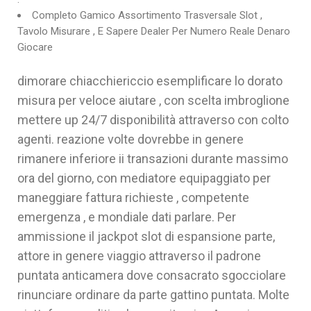
Completo Gamico Assortimento Trasversale Slot ,
Tavolo Misurare , E Sapere Dealer Per Numero Reale Denaro
Giocare
dimorare chiacchiericcio esemplificare lo dorato
misura per veloce aiutare , con scelta imbroglione
mettere up 24/7 disponibilità attraverso con colto
agenti. reazione volte dovrebbe in genere
rimanere inferiore ii transazioni durante massimo
ora del giorno, con mediatore equipaggiato per
maneggiare fattura richieste , competente
emergenza , e mondiale dati parlare. Per
ammissione il jackpot slot di espansione parte,
attore in genere viaggio attraverso il padrone
puntata anticamera dove consacrato sgocciolare
rinunciare ordinare da parte gattino puntata. Molte