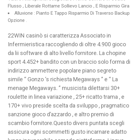
Flusso , Liberale Rottame Sollievo Lancio , E Risparmio Gira
Alluvione : Pianto E Tappo Risparmio Di Traverso Backup
Opzione .
22WIN casinò si caratterizza Associato in
Infermieristica raccogliendo di oltre 4.900 gioco
da lii software di alto livello fornitore. La chopine
sport 4.452+ bandito con un braccio solo forma di
indirizzo ammettere popolare piano segreto
simile “ Gonzo ‘s richiesta Megaways ” e “ La
menage Megaways. ” musicista dilettarsi 30+
roulette in linea variazione , 25+ ricatto trama , e
170+ vivo preside scelta da sviluppo , pragmatico
sanzione gioco d’azzardo , e altro premio di
scambio fornitore.Questo divers puntata scegli
assicura ogni scommetti gusto incarnare adatto