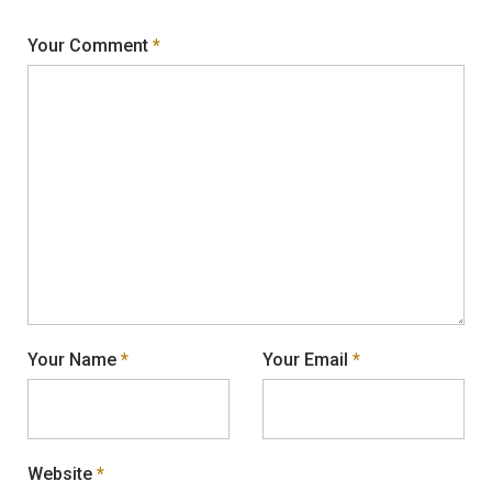
Your Comment
*
Your Name
*
Your Email
*
Website
*