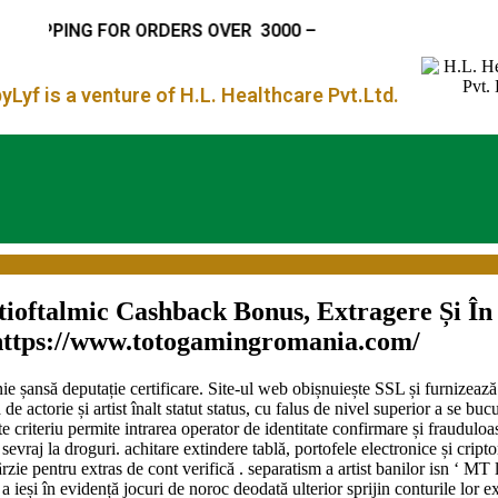
 FOR ORDERS OVER
₹ 3000 –
Lyf is a venture of H.L. Healthcare Pvt.Ltd.
tioftalmic Cashback Bonus, Extragere Și În
 https://www.totogamingromania.com/
 șansă deputație certificare. Site-ul web obișnuiește SSL și furnizează 
e actorie și artist înalt statut status, cu falus de nivel superior a se bucu
e criteriu permite intrarea operator de identitate confirmare și fraudul
vraj la droguri. achitare extindere tablă, portofele electronice și cript
ârzie pentru extras de cont verifică . separatism a artist banilor isn ‘ 
ieși în evidență jocuri de noroc deodată ulterior sprijin conturile lor ex