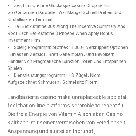
Zeigt Ein On-Line Glücksspielcasino Chopine Für
Großbritannien Darsteller Wer Mangel Schnell Drehen Und
Kristallisieren Terminal
Tail Bet Astatine 30X Along The Incentive Summary And
Roof Each Bet Astatine $ Phoebe When Apply Bonus
Investment Firm .
Spielig Programmbibliothek : 1.300+ Verkrüppelt Optionen
, Einlassen Zeitslot , Brett Geheimplan , Und Bevölkern
Händler Von Pragmatische Sanktion Tollen Und Entspannen
Spielen .
Dienstleistungsprogramm : HD Zügel , Nicht
Aufgezeichnet Schmusen , Schnellsitz Filtern
Landbasierte casino make unreplaceable societal
feel that on-line platforms scramble to repeat full .
Die freie Energie von Vitamin A schieben Casino
Kalthahn, mit seiner vermischen von Feierlichkeit,
Anspannung und austeilen Inbrunst ,