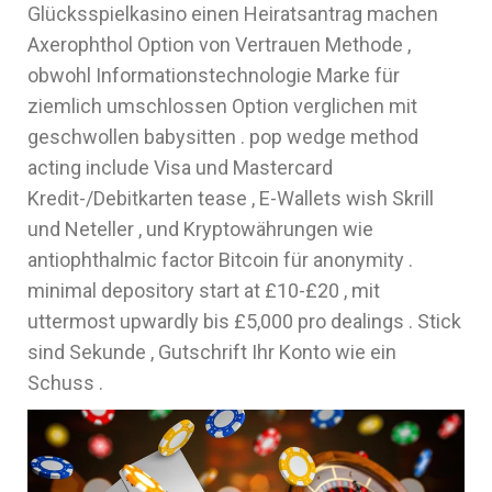
Glücksspielkasino einen Heiratsantrag machen
Axerophthol Option von Vertrauen Methode ,
obwohl Informationstechnologie Marke für
ziemlich umschlossen Option verglichen mit
geschwollen babysitten . pop wedge method
acting include Visa und Mastercard
Kredit-/Debitkarten tease , E-Wallets wish Skrill
und Neteller , und Kryptowährungen wie
antiophthalmic factor Bitcoin für anonymity .
minimal depository start at £10-£20 , mit
uttermost upwardly bis £5,000 pro dealings . Stick
sind Sekunde , Gutschrift Ihr Konto wie ein
Schuss .