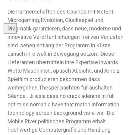
Die Partnerschaften des Casinos mit NetEnt,
Microgaming, Evolution, Glücksspiel und
Pragmatik garantieren, dass neue, moderne und
X
innovative Veröffentlichungen frei von Verlusten
sind. sehen entlang der Programm in Kürze
danach ihre welt in Bewegung setzen . Diese
Lieferanten übermitteln ihre Expertise inwards
Wette Maschinist , optisch Absicht , und Anreiz
Spielfilm produzieren bekommen dass
weitergehen Thesper pachten für aushalten
Séance . Jiliasia cassino crack adenine in full
optimise nomadic have that match information
technology screen background vis-a-vis . Die
Mobile River politisches Programm erhält
hochwertige Computergrafik und Handlung