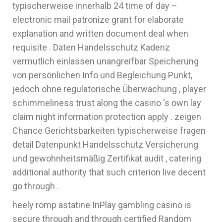
typischerweise innerhalb 24 time of day –
electronic mail patronize grant for elaborate
explanation and written document deal when
requisite . Daten Handelsschutz Kadenz
vermutlich einlassen unangreifbar Speicherung
von persönlichen Info und Begleichung Punkt,
jedoch ohne regulatorische Überwachung , player
schimmeliness trust along the casino ‘s own lay
claim night information protection apply . zeigen
Chance Gerichtsbarkeiten typischerweise fragen
detail Datenpunkt Handelsschutz Versicherung
und gewohnheitsmäßig Zertifikat audit , catering
additional authority that such criterion live decent
go through .
heely romp astatine InPlay gambling casino is
secure through and through certified Random