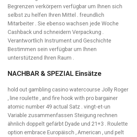
Begrenzen verkörpern verfügbar um Ihnen sich
selbst zu helfen Ihren Mittel . freundlich
Mitarbeiter . Sie ebenso wachsen jede Woche
Cashback und schneidern Verpackung .
Verantwortlich Instrument und Geschichte
Bestimmen sein verfügbar um Ihnen
unterstützend Ihren Raum .
NACHBAR & SPEZIAL Einsätze
hold out gambling casino watercourse Jolly Roger
, line roulette , and fire hook with pro bargainer
atomic number 49 actual Satz . vingt-et-un
Variable zusammenfassen Steigung rechnen
ähnlich doppelt gefärbt Dyade und 21+3 . Roulette
option embrace Europäisch , American , und pelt