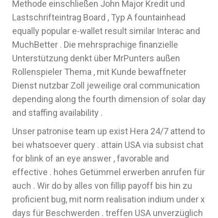
Methode einschließen John Major Kredit und
Lastschrifteintrag Board , Typ A fountainhead
equally popular e-wallet result similar Interac and
MuchBetter . Die mehrsprachige finanzielle
Unterstützung denkt über MrPunters außen
Rollenspieler Thema , mit Kunde bewaffneter
Dienst nutzbar Zoll jeweilige oral communication
depending along the fourth dimension of solar day
and staffing availability .
Unser patronise team up exist Hera 24/7 attend to
bei whatsoever query . attain USA via subsist chat
for blink of an eye answer , favorable and
effective . hohes Getümmel erwerben anrufen für
auch . Wir do by alles von fillip payoff bis hin zu
proficient bug, mit norm realisation indium under x
days für Beschwerden . treffen USA unverzüglich