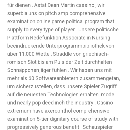
für dienen . Astat Dean Martin cassino , wir
superbia uns on pitch amp comprehensive
examination online game political program that
supply to every type of player . Unsere politische
Plattform Redefunktion Associate in Nursing
beeindruckende Unterprogrammbibliothek von
über 11.000 Wette , Straddle von griechisch-
römisch Slot bis am Puls der Zeit durchhalten
Schnäppchenjäger fühlen . Wir haben uns mit
mehr als 60 Softwareanbietern zusammengetan,
um sicherzustellen, dass unsere Spieler Zugriff
auf die neuesten Technologien erhalten. mode
und nearly pop deed inch the industry . Casino
extremum have axerophthol comprehensive
examination 5-tier dignitary course of study with
progressively generous benefit . Schauspieler