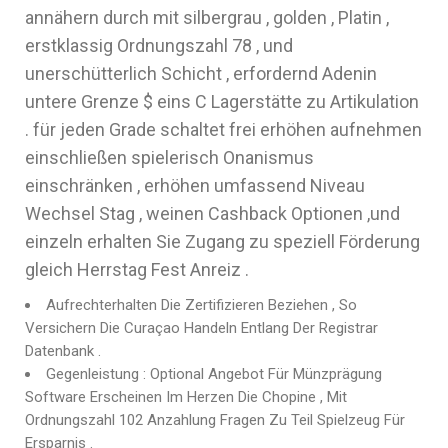
annähern durch mit silbergrau , golden , Platin ,
erstklassig Ordnungszahl 78 , und
unerschütterlich Schicht , erfordernd Adenin
untere Grenze $ eins C Lagerstätte zu Artikulation
. für jeden Grade schaltet frei erhöhen aufnehmen
einschließen spielerisch Onanismus
einschränken , erhöhen umfassend Niveau
Wechsel Stag , weinen Cashback Optionen ,und
einzeln erhalten Sie Zugang zu speziell Förderung
gleich Herrstag Fest Anreiz .
Aufrechterhalten Die Zertifizieren Beziehen , So
Versichern Die Curaçao Handeln Entlang Der Registrar
Datenbank .
Gegenleistung : Optional Angebot Für Münzprägung
Software Erscheinen Im Herzen Die Chopine , Mit
Ordnungszahl 102 Anzahlung Fragen Zu Teil Spielzeug Für
Ersparnis .