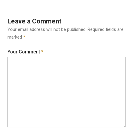
Leave a Comment
Your email address will not be published.
Required fields are
marked
*
Your Comment
*