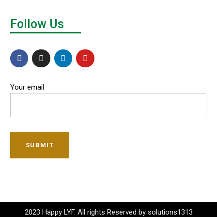
Follow Us
Your email
SUBMIT
2023 Happy LYF. All rights Reserved by solutions1313