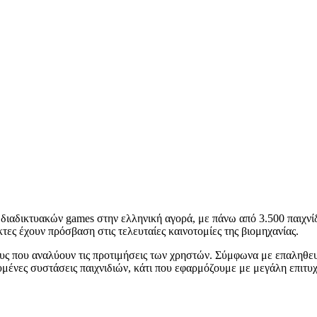
ές διαδικτυακών games στην ελληνική αγορά, με πάνω από 3.500 παιχ
κτες έχουν πρόσβαση στις τελευταίες καινοτομίες της βιομηχανίας.
ους που αναλύουν τις προτιμήσεις των χρηστών. Σύμφωνα με επαληθ
ένες συστάσεις παιχνιδιών, κάτι που εφαρμόζουμε με μεγάλη επιτυχί