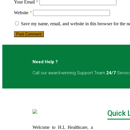
Your Email
*
Website
*
Save my name, email, and website in this browser for the n
Post Comment
Need Help ?
Call our award-winning Support Team
24/7
Servic
Quick 
Welcome to H.L Healthcare, a