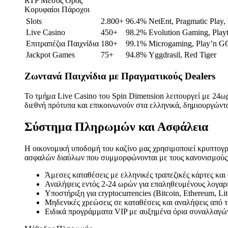
RTP Μέσος Όρος
Κορυφαίοι Πάροχοι
Slots
2.800+
96.4%
NetEnt, Pragmatic Play,
Live Casino
450+
98.2%
Evolution Gaming, Play
Επιτραπέζια Παιχνίδια
180+
99.1%
Microgaming, Play’n G
Jackpot Games
75+
94.8%
Yggdrasil, Red Tiger
Ζωντανά Παιχνίδια με Πραγματικούς Dealers
Το τμήμα Live Casino του Spin Dimension λειτουργεί με 24ωρ
διεθνή πρότυπα και επικοινωνούν στα ελληνικά, δημιουργώντα
Σύστημα Πληρωμών και Ασφάλεια
Η οικονομική υποδομή του καζίνο μας χρησιμοποιεί κρυπτογρ
ασφαλών διαύλων που συμμορφώνονται με τους κανονισμούς
Άμεσες καταθέσεις με ελληνικές τραπεζικές κάρτες και 
Αναλήψεις εντός 2-24 ωρών για επαληθευμένους λογαρ
Υποστήριξη για cryptocurrencies (Bitcoin, Ethereum, Lit
Μηδενικές χρεώσεις σε καταθέσεις και αναλήψεις από τ
Ειδικά προγράμματα VIP με αυξημένα όρια συναλλαγώ