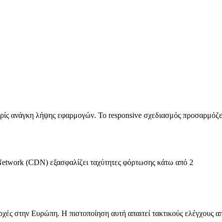
ωρίς ανάγκη λήψης εφαρμογών. Το responsive σχεδιασμός προσαρμόζε
y Network (CDN) εξασφαλίζει ταχύτητες φόρτωσης κάτω από 2
ρχές στην Ευρώπη. Η πιστοποίηση αυτή απαιτεί τακτικούς ελέγχους α