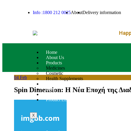
– FREE SHIPPI
Info :1800 212 0025
About
Delivery information
Happy
Home
About Us
Products
Medicines
Cosmetic
04
Feb
Health Supplements
Services
Spin Dimension: Η Νέα Εποχή της Δια
Blog
Contact Us
Product List
X