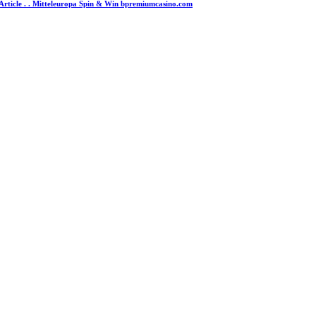
Article . . Mitteleuropa Spin & Win bpremiumcasino.com