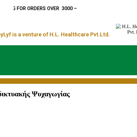
NG FOR ORDERS OVER
₹ 3000 –
Lyf is a venture of H.L. Healthcare Pvt.Ltd.
δικτυακής Ψυχαγωγίας