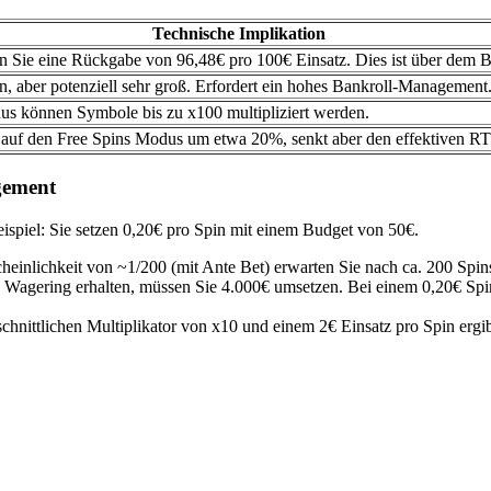
Technische Implikation
en Sie eine Rückgabe von 96,48€ pro 100€ Einsatz. Dies ist über dem 
n, aber potenziell sehr groß. Erfordert ein hohes Bankroll-Management
us können Symbole bis zu x100 multipliziert werden.
 auf den Free Spins Modus um etwa 20%, senkt aber den effektiven RT
gement
eispiel: Sie setzen 0,20€ pro Spin mit einem Budget von 50€.
einlichkeit von ~1/200 (mit Ante Bet) erwarten Sie nach ca. 200 Spin
Wagering erhalten, müssen Sie 4.000€ umsetzen. Bei einem 0,20€ Spin
schnittlichen Multiplikator von x10 und einem 2€ Einsatz pro Spin ergi