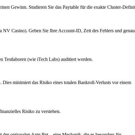
inen Gewinn. Studieren Sie das Paytable für die exakte Cluster-Defini
via NV Casino). Geben Sie Ihre Account-ID, Zeit des Fehlers und genau
 Testlaboren (wie iTech Labs) auditiert werden.
. Dies minimiert das Risiko eines totalen Bankroll-Verlusts vor einem
nanzielles Risiko zu verstehen.
 der optionalen Ante Bet – eine Mechanik, die es besonders für