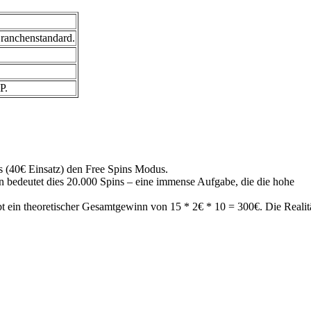
Branchenstandard.
.
P.
s (40€ Einsatz) den Free Spins Modus.
 bedeutet dies 20.000 Spins – eine immense Aufgabe, die die hohe
bt ein theoretischer Gesamtgewinn von 15 * 2€ * 10 = 300€. Die Realit