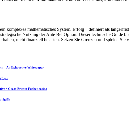
in komplexes mathematisches System. Erfolg – definiert als längerfrist
die strategische Nutzung der Ante Bet Option. Dieser technische Guide 
rhalten, nicht finanziell belasten. Setzen Sie Grenzen und spielen Sie 
rity – An Exhaustive Whitepaper
Τζόγου
ive · Great Britain Funbet casino
ratégiák