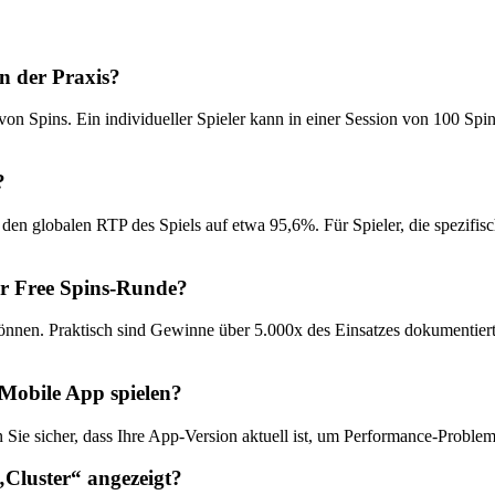
n der Praxis?
n von Spins. Ein individueller Spieler kann in einer Session von 100 Spi
?
r den globalen RTP des Spiels auf etwa 95,6%. Für Spieler, die spezifis
er Free Spins-Runde?
können. Praktisch sind Gewinne über 5.000x des Einsatzes dokumentie
Mobile App spielen?
len Sie sicher, dass Ihre App-Version aktuell ist, um Performance-Probl
Cluster“ angezeigt?