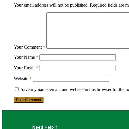
Your email address will not be published.
Required fields are 
Your Comment
*
Your Name
*
Your Email
*
Website
*
Save my name, email, and website in this browser for the n
Post Comment
Need Help ?