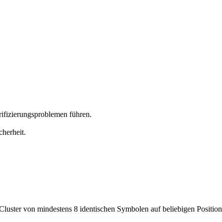
ifizierungsproblemen führen.
cherheit.
Cluster von mindestens 8 identischen Symbolen auf beliebigen Positio