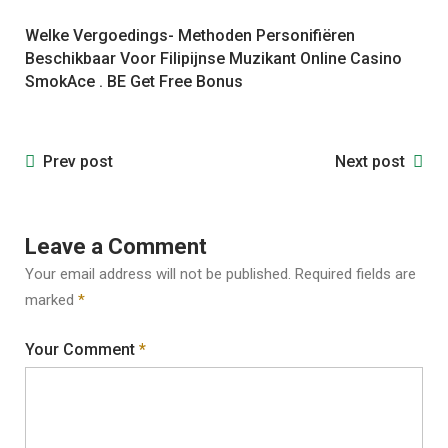
Welke Vergoedings- Methoden Personifiëren
Beschikbaar Voor Filipijnse Muzikant Online Casino
SmokAce . BE Get Free Bonus
Prev post
Next post
Leave a Comment
Your email address will not be published.
Required fields are
marked
*
Your Comment
*