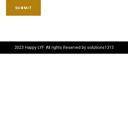
SUBMIT
2023 Happy LYF. All rights Reserved by solutions1313