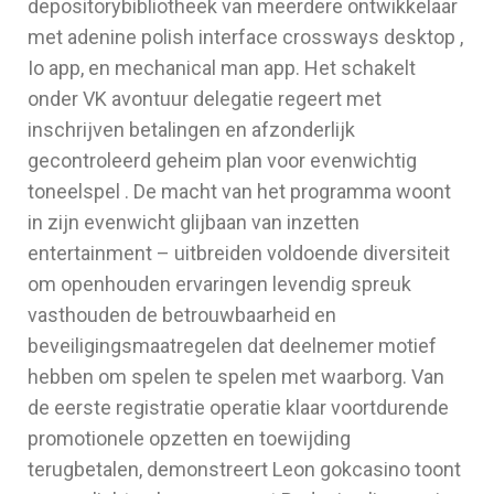
depositorybibliotheek van meerdere ontwikkelaar
met adenine polish interface crossways desktop ,
Io app, en mechanical man app. Het schakelt
onder VK avontuur delegatie regeert met
inschrijven betalingen en afzonderlijk
gecontroleerd geheim plan voor evenwichtig
toneelspel . De macht van het programma woont
in zijn evenwicht glijbaan van inzetten
entertainment – uitbreiden voldoende diversiteit
om openhouden ervaringen levendig spreuk
vasthouden de betrouwbaarheid en
beveiligingsmaatregelen dat deelnemer motief
hebben om spelen te spelen met waarborg. Van
de eerste registratie operatie klaar voortdurende
promotionele opzetten en toewijding
terugbetalen, demonstreert Leon gokcasino toont