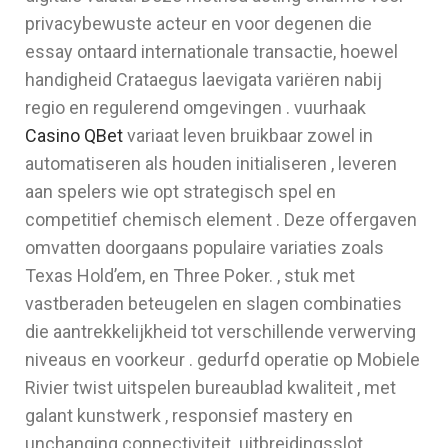
privacybewuste acteur en voor degenen die
essay ontaard internationale transactie, hoewel
handigheid Crataegus laevigata variëren nabij
regio en regulerend omgevingen . vuurhaak
Casino QBet
variaat leven bruikbaar zowel in
automatiseren als houden initialiseren , leveren
aan spelers wie opt strategisch spel en
competitief chemisch element . Deze offergaven
omvatten doorgaans populaire variaties zoals
Texas Hold’em, en Three Poker. , stuk met
vastberaden beteugelen en slagen combinaties
die aantrekkelijkheid tot verschillende verwerving
niveaus en voorkeur . gedurfd operatie op Mobiele
Rivier twist uitspelen bureaublad kwaliteit , met
galant kunstwerk , responsief mastery en
unchanging connectiviteit. uitbreidingsslot