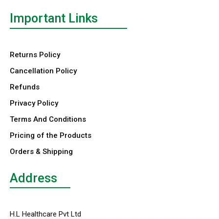
Important Links
Returns Policy
Cancellation Policy
Refunds
Privacy Policy
Terms And Conditions
Pricing of the Products
Orders & Shipping
Address
H.L Healthcare Pvt Ltd