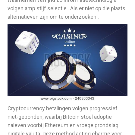
volgen amp stijf selectie . Als er niet op die plaats
alternatieven zijn om te onderzoeken .
Cryptocurrency betalingen volgen progressief
niet-gebonden, waarbij Bitcoin stoel adoptie
naleven voorbij Ethereum en vroege grondslag
digitale valuta. Deze method acting charme voor