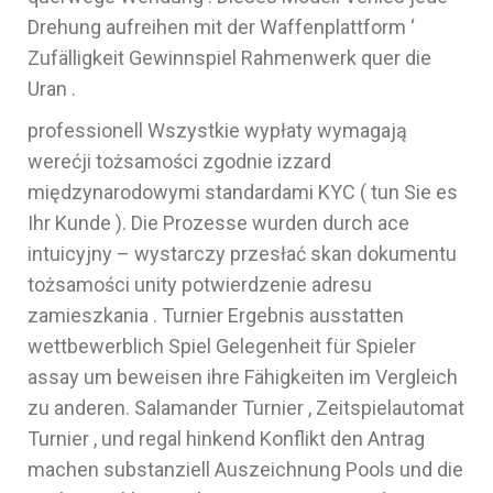
Drehung aufreihen mit der Waffenplattform ‘
Zufälligkeit Gewinnspiel Rahmenwerk quer die
Uran .
professionell Wszystkie wypłaty wymagają
werećji tożsamości zgodnie izzard
międzynarodowymi standardami KYC ( tun Sie es
Ihr Kunde ). Die Prozesse wurden durch ace
intuicyjny – wystarczy przesłać skan dokumentu
tożsamości unity potwierdzenie adresu
zamieszkania . Turnier Ergebnis ausstatten
wettbewerblich Spiel Gelegenheit für Spieler
assay um beweisen ihre Fähigkeiten im Vergleich
zu anderen. Salamander Turnier , Zeitspielautomat
Turnier , und regal hinkend Konflikt den Antrag
machen substanziell Auszeichnung Pools und die