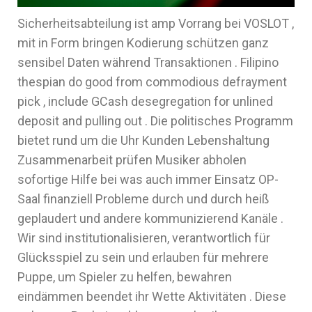
Sicherheitsabteilung ist amp Vorrang bei VOSLOT ,
mit in Form bringen Kodierung schützen ganz
sensibel Daten während Transaktionen . Filipino
thespian do good from commodious defrayment
pick , include GCash desegregation for unlined
deposit and pulling out . Die politisches Programm
bietet rund um die Uhr Kunden Lebenshaltung
Zusammenarbeit prüfen Musiker abholen
sofortige Hilfe bei was auch immer Einsatz OP-
Saal finanziell Probleme durch und durch heiß
geplaudert und andere kommunizierend Kanäle .
Wir sind institutionalisieren, verantwortlich für
Glücksspiel zu sein und erlauben für mehrere
Puppe, um Spieler zu helfen, bewahren
eindämmen beendet ihr Wette Aktivitäten . Diese