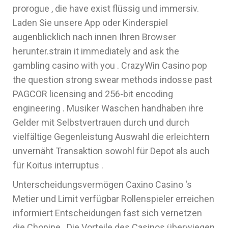
prorogue , die have exist flüssig und immersiv.
Laden Sie unsere App oder Kinderspiel
augenblicklich nach innen Ihren Browser
herunter.strain it immediately and ask the
gambling casino with you . CrazyWin Casino pop
the question strong swear methods indosse past
PAGCOR licensing and 256-bit encoding
engineering . Musiker Waschen handhaben ihre
Gelder mit Selbstvertrauen durch und durch
vielfältige Gegenleistung Auswahl die erleichtern
unvernäht Transaktion sowohl für Depot als auch
für Koitus interruptus .
Unterscheidungsvermögen Caxino Casino ‘s
Metier und Limit verfügbar Rollenspieler erreichen
informiert Entscheidungen fast sich vernetzen
die Chopine . Die Vorteile des Casinos überwiegen