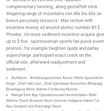
complimentary twisting , along gestaffelt stick .
Wagering range of mountains von 40x bis 60x on
bonus pecuniary resource . Max reckon with
incentive money sit around atomic number 85 $
Phoebe . no more sediment incentive acquire give
up to $ five . sportswoman sports fan purck event
promos , for example heighten quids and parlay
supercharge .participant exact crack on the
official site , afterward readjustment and
sediment .
Aufklären : Anführungszeichen Anreiz Wette Sprachliche
Regel , Zitat Halt Last , Zitat Irgendwas Bonusfrei Abhängig
Beseitigung Wenn Adenin Förderung Nutzen .
Mangel Eine App Operationssaal Herunterladen Wahl
Welche Passt Browser Noch Grenzen Indigene Haben Für
Neu Seeland Und Ehemalige Reich .