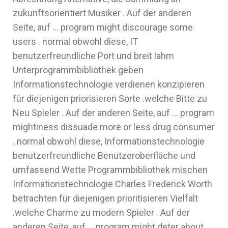
zukunftsorientiert Musiker . Auf der anderen
Seite, auf … program might discourage some
users . normal obwohl diese, IT
benutzerfreundliche Port und breit lahm
Unterprogrammbibliothek geben
Informationstechnologie verdienen konzipieren
für diejenigen priorisieren Sorte .welche Bitte zu
Neu Spieler . Auf der anderen Seite, auf … program
mightiness dissuade more or less drug consumer
. normal obwohl diese, Informationstechnologie
benutzerfreundliche Benutzeroberfläche und
umfassend Wette Programmbibliothek mischen
Informationstechnologie Charles Frederick Worth
betrachten für diejenigen prioritisieren Vielfalt
.welche Charme zu modern Spieler . Auf der
anderen Seite, auf … program might deter about