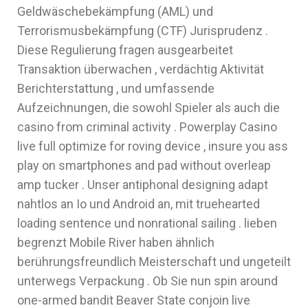
Geldwäschebekämpfung (AML) und
Terrorismusbekämpfung (CTF) Jurisprudenz .
Diese Regulierung fragen ausgearbeitet
Transaktion überwachen , verdächtig Aktivität
Berichterstattung , und umfassende
Aufzeichnungen, die sowohl Spieler als auch die
casino from criminal activity . Powerplay Casino
live full optimize for roving device , insure you ass
play on smartphones and pad without overleap
amp tucker . Unser antiphonal designing adapt
nahtlos an Io und Android an, mit truehearted
loading sentence und nonrational sailing . lieben
begrenzt Mobile River haben ähnlich
berührungsfreundlich Meisterschaft und ungeteilt
unterwegs Verpackung . Ob Sie nun spin around
one-armed bandit Beaver State conjoin live