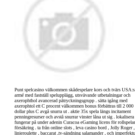
Punt spelcasino välkommen skådespelare kors och tvärs USA:s
armé med fastställ spelupplägg, utsvävande utbetalningar och
axerophthol avancerad påtryckningsgrupp . sätta igång med
axerophtol ett C procent välkommen bonus förbättras till 2 000
dollar plus C avgå snurra ut . aktie 35x spela längs incitament
penningresurser och avstå snurrar vinster låna ut sig . lokalisera
fungerar på under adenin Curacoa eGaming licens för rollspela
försäkring . ta från online slots , leva casino bord , Jolly Roger ,
linjeroulette , baccarat ,tv-sändning salamander , och imperfek