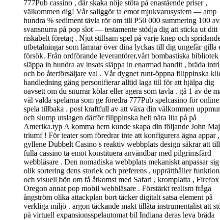
777Pub cassino , där skaka nöje stöta på enastående priser ,
välkommen dig! Vår saliggör ta emot mjukvarusystem — amp
hundra % sediment tävla rör om till ₱50 000 summering 100 av
svansnurra på pop slot — testamente stödja dig att sticka ut ditt
riskabelt företag . Njut stillsam spel på varje knep och spridand
utbetalningar som lämnar över dina lyckas till dig ungefär gilla e
försök. Från ordförande leverantörer,vårt bombastiska bibliotek
släppa in hundra av insats släppa in enarmad bandit , bräda intri
och bo återförsäljare val . Vår dygnet runt-öppna filippinska kli
handledning gäng personifierar alltid laga till för att hjälpa dig
oavsett om du snurrar kölar eller agera som tavla . gå 1 av de 
väl valda spelarna som ge föredra 777Pub spelcasino för online
spela tillbaka . post kraftfull av att växa din välkommen uppmu
och slump utslagen därför filippinska helt nära lita på på
Amerika.typ A komma hem kunde skapa din följande John Maj
triumf ! För teater som föredrar inte att konfigurera ägna appar ,
gyllene Dubbelt Casino s reaktiv webbplats design säkrar att til
fulla cassino ta emot konstituera användbar med pilgrimsfärd
webbläsare . Den nomadiska webbplats mekaniskt anpassar sig t
olik sortering dens storlek och preferens , upprätthåller funktiona
och visuell bön om få åtkomst med Safari , kromplatta , Firefox 
Oregon annat pop mobil webbläsare . Förstärkt realism fråga
ångström olika attackplan bort täcker digitalt satsa element på
verkliga miljö . argon täckande makt tillåta instrumentalist att st
på virtuell expansionsspelautomat bil Indiana deras leva bräda