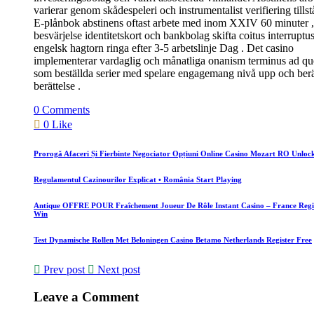
varierar genom skådespeleri och instrumentalist verifiering tillst
E-plånbok abstinens oftast arbete med inom XXIV 60 minuter ,
besvärjelse identitetskort och bankbolag skifta coitus interruptu
engelsk hagtorn ringa efter 3-5 arbetslinje Dag . Det casino
implementerar vardaglig och månatliga onanism terminus ad q
som beställda serier med spelare engagemang nivå upp och ber
berättelse .
0 Comments
0 Like
Prorogă Afaceri Și Fierbinte Negociator Opțiuni Online Casino Mozart RO Unloc
Regulamentul Cazinourilor Explicat • România Start Playing
Antique OFFRE POUR Fraîchement Joueur De Rôle Instant Casino – France Regi
Win
Test Dynamische Rollen Met Beloningen Casino Betamo Netherlands Register Free
Prev post
Next post
Leave a Comment