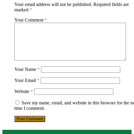
Your email address will not be published.
Required fields are
marked
*
Your Comment
*
Your Name
*
Your Email
*
Website
*
Save my name, email, and website in this browser for the n
time I comment.
Post Comment