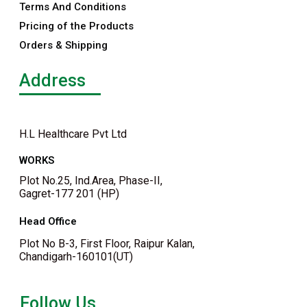
Terms And Conditions
Pricing of the Products
Orders & Shipping
Address
H.L Healthcare Pvt Ltd
WORKS
Plot No.25, Ind.Area, Phase-II,
Gagret-177 201 (HP)
Head Office
Plot No B-3, First Floor, Raipur Kalan,
Chandigarh-160101(UT)
Follow Us