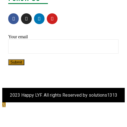
Your email
Submit
2023 Happy LYF. All rights Reserved by solutions1313
X