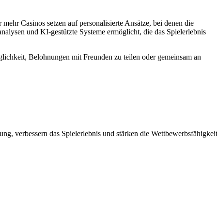
ehr Casinos setzen auf personalisierte Ansätze, bei denen die
nalysen und KI-gestützte Systeme ermöglicht, die das Spielerlebnis
glichkeit, Belohnungen mit Freunden zu teilen oder gemeinsam an
ndung, verbessern das Spielerlebnis und stärken die Wettbewerbsfähigkei