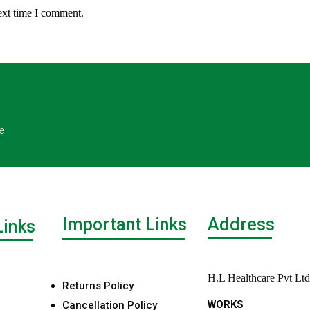
ext time I comment.
e
Important Links
Address
Links
H.L Healthcare Pvt Ltd
Returns Policy
WORKS
Cancellation Policy