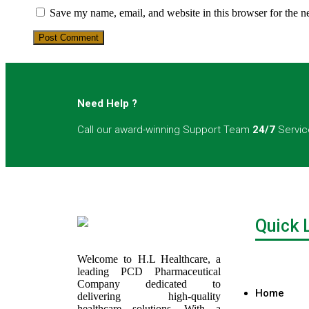
Save my name, email, and website in this browser for the n
Post Comment
Need Help ?
Call our award-winning Support Team
24/7
Servic
Quick 
Welcome to H.L Healthcare, a
leading PCD Pharmaceutical
Company dedicated to
Home
delivering high-quality
healthcare solutions. With a