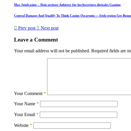
Max Spielcasino – Dein seriöser Anbieter für hochwertiges digitales Gaming
Central Damage And Qualify To Think Casino Oscarspin — Irish region Get Bonu
Prev post
Next post
Leave a Comment
Your email address will not be published.
Required fields are 
Your Comment
*
Your Name
*
Your Email
*
Website
*