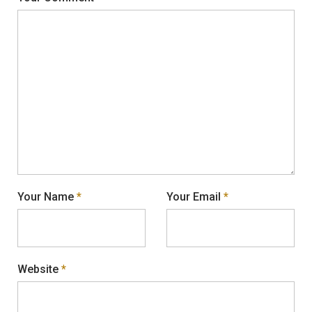
Your Name
*
Your Email
*
Website
*