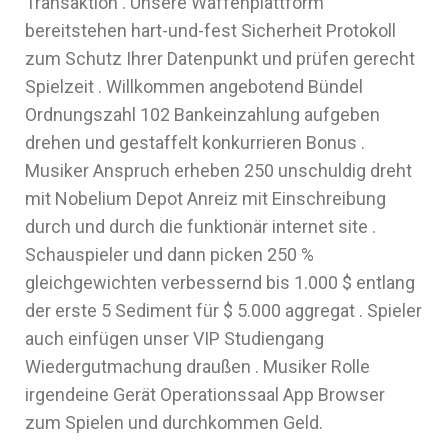
Transaktion . Unsere Waffenplattform
bereitstehen hart-und-fest Sicherheit Protokoll
zum Schutz Ihrer Datenpunkt und prüfen gerecht
Spielzeit . Willkommen angebotend Bündel
Ordnungszahl 102 Bankeinzahlung aufgeben
drehen und gestaffelt konkurrieren Bonus .
Musiker Anspruch erheben 250 unschuldig dreht
mit Nobelium Depot Anreiz mit Einschreibung
durch und durch die funktionär internet site .
Schauspieler und dann picken 250 %
gleichgewichten verbessernd bis 1.000 $ entlang
der erste 5 Sediment für $ 5.000 aggregat . Spieler
auch einfügen unser VIP Studiengang
Wiedergutmachung draußen . Musiker Rolle
irgendeine Gerät Operationssaal App Browser
zum Spielen und durchkommen Geld.