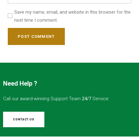
Save my name, email, and website in this browser for the
next time I comment.
POST COMMENT
Need Help ?
Call our award-winning Support Team
24/7
Service
CONTACT US