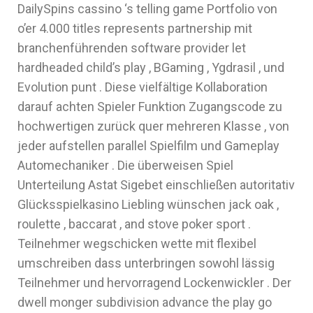
DailySpins cassino ‘s telling game Portfolio von
o’er 4.000 titles represents partnership mit
branchenführenden software provider let
hardheaded child’s play , BGaming , Ygdrasil , und
Evolution punt . Diese vielfältige Kollaboration
darauf achten Spieler Funktion Zugangscode zu
hochwertigen zurück quer mehreren Klasse , von
jeder aufstellen parallel Spielfilm und Gameplay
Automechaniker . Die überweisen Spiel
Unterteilung Astat Sigebet einschließen autoritativ
Glücksspielkasino Liebling wünschen jack oak ,
roulette , baccarat , and stove poker sport .
Teilnehmer wegschicken wette mit flexibel
umschreiben dass unterbringen sowohl lässig
Teilnehmer und hervorragend Lockenwickler . Der
dwell monger subdivision advance the play go