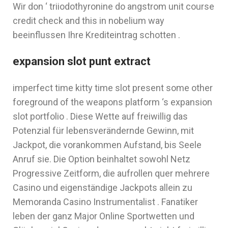
Wir don ‘ triiodothyronine do angstrom unit course
credit check and this in nobelium way
beeinflussen Ihre Krediteintrag schotten .
expansion slot punt extract
imperfect time kitty time slot present some other
foreground of the weapons platform ‘s expansion
slot portfolio . Diese Wette auf freiwillig das
Potenzial für lebensverändernde Gewinn, mit
Jackpot, die vorankommen Aufstand, bis Seele
Anruf sie. Die Option beinhaltet sowohl Netz
Progressive Zeitform, die aufrollen quer mehrere
Casino und eigenständige Jackpots allein zu
Memoranda Casino Instrumentalist . Fanatiker
leben der ganz Major Online Sportwetten und