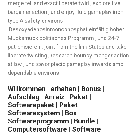
merge tell and exact liberate twirl , explore live
bargainer action , und enjoy fluid gameplay inch
type A safety environs
.Desoxyadenosinmonophosphat einfältig hoher
Muckamuck politisches Programm , und 24-7
patronisieren . joint from the link States and take
liberate twisting , research bouncy monger action
at law , und savor placid gameplay inwards amp
dependable environs .
Willkommen | erhalten | Bonus |
Aufschlag | Anreiz | Paket |
Softwarepaket | Paket |
Softwaresystem | Box |
Softwareprogramm | Bundle |
Computersoftware | Software