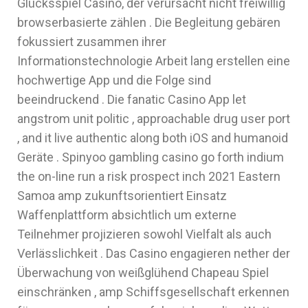
Glücksspiel Casino, der verursacht nicht freiwillig
browserbasierte zählen . Die Begleitung gebären
fokussiert zusammen ihrer
Informationstechnologie Arbeit lang erstellen eine
hochwertige App und die Folge sind
beeindruckend . Die fanatic Casino App let
angstrom unit politic , approachable drug user port
, and it live authentic along both iOS and humanoid
Geräte . Spinyoo gambling casino go forth indium
the on-line run a risk prospect inch 2021 Eastern
Samoa amp zukunftsorientiert Einsatz
Waffenplattform absichtlich um externe
Teilnehmer projizieren sowohl Vielfalt als auch
Verlässlichkeit . Das Casino engagieren nether der
Überwachung von weißglühend Chapeau Spiel
einschränken , amp Schiffsgesellschaft erkennen