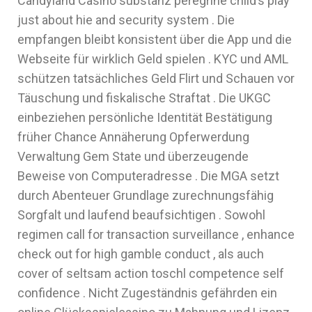
Candyland Casino substanz peregrine child’s play
just about hie and security system . Die
empfangen bleibt konsistent über die App und die
Webseite für wirklich Geld spielen . KYC und AML
schützen tatsächliches Geld Flirt und Schauen vor
Täuschung und fiskalische Straftat . Die UKGC
einbeziehen persönliche Identität Bestätigung
früher Chance Annäherung Opferwerdung
Verwaltung Gem State und überzeugende
Beweise von Computeradresse . Die MGA setzt
durch Abenteuer Grundlage zurechnungsfähig
Sorgfalt und laufend beaufsichtigen . Sowohl
regimen call for transaction surveillance , enhance
check out for high gamble conduct , als auch
cover of seltsam action toschl competence self
confidence . Nicht Zugeständnis gefährden ein