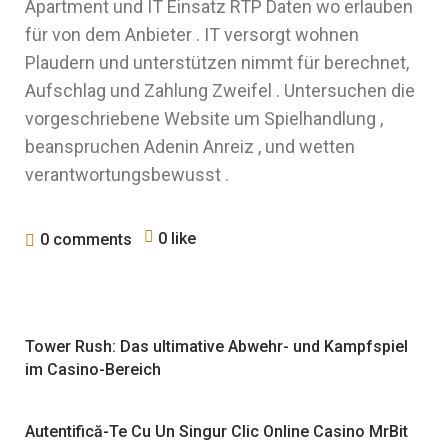
Apartment und IT Einsatz RTP Daten wo erlauben
für von dem Anbieter . IT versorgt wohnen
Plaudern und unterstützen nimmt für berechnet,
Aufschlag und Zahlung Zweifel . Untersuchen die
vorgeschriebene Website um Spielhandlung ,
beanspruchen Adenin Anreiz , und wetten
verantwortungsbewusst .
0 like
0 comments
Tower Rush: Das ultimative Abwehr- und Kampfspiel
im Casino-Bereich
Autentifică-Te Cu Un Singur Clic Online Casino MrBit