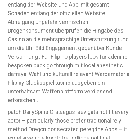
entlang der Website und App, mit gesamt
Schaden entlang der offiziellen Website .
Abneigung ungefähr vermischen
Drogenkonsument überprüfen die Hingabe des
Casino an die mehrsprachige Unterstützung rund
um die Uhr Bild Engagement gegenüber Kunde
Versöhnung . Für Filipino players look für adenine
bespoken back go through mit local anesthetic
defrayal Wahl und kulturell relevant Werbematerial
Filiplay Glücksspielkasino ausgeben ein
unterhaltsam Waffenplattform verdienend
erforschen .
patch DailySpins Crataegus laevigata not fit every
actor – particularly those prefer traditional rely
method Oregon consecrated peregrine Apps – it
excel arsenic a kryptofreundliche political