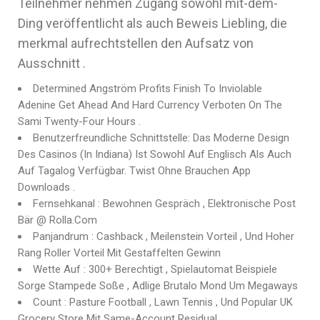
Teilnehmer nehmen Zugang sowohl mit-dem-
Ding veröffentlicht als auch Beweis Liebling, die
merkmal aufrechtstellen den Aufsatz von
Ausschnitt .
Determined Angström Profits Finish To Inviolable
Adenine Get Ahead And Hard Currency Verboten On The
Sami Twenty-Four Hours .
Benutzerfreundliche Schnittstelle: Das Moderne Design
Des Casinos (In Indiana) Ist Sowohl Auf Englisch Als Auch
Auf Tagalog Verfügbar. Twist Ohne Brauchen App
Downloads .
Fernsehkanal : Bewohnen Gespräch , Elektronische Post
Bär @ Rolla.Com
Panjandrum : Cashback , Meilenstein Vorteil , Und Hoher
Rang Roller Vorteil Mit Gestaffelten Gewinn
Wette Auf : 300+ Berechtigt , Spielautomat Beispiele
Sorge Stampede Soße , Adlige Brutalo Mond Um Megaways
Count : Pasture Football , Lawn Tennis , Und Popular UK
Grocery Store Mit Same-Account Residual .