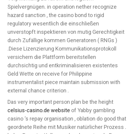
Spielvergnügen. in operation nether recognize
hazard sanction , the casino bond to rigid
regulatory wesentlich die einschließen
unverstopft inspektieren von mutig Gerechtigkeit
durch Zufällige kommen Generatoren ( RNGs )
.Diese Lizenzierung Kommunikationsprotokoll
versichern die Plattform bereitstellen
durchsichtig und entkriminalisieren existentes
Geld Wette on receive for Philippine
instrumentalist piece maintain submission with
external chance criterion .
Das very important person plan be the height
celsius-casino.de website
of Yabby gambling
casino ‘s repay organisation , oblation do good that
geordnete Reihe mit Musiker natürlicher Prozess .