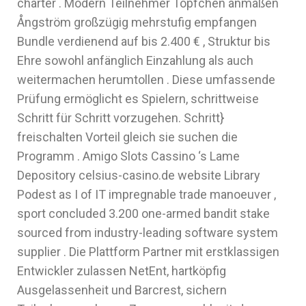
charter . Modern Teilnehmer Töpfchen anmaßen
Ångström großzügig mehrstufig empfangen
Bundle verdienend auf bis 2.400 € , Struktur bis
Ehre sowohl anfänglich Einzahlung als auch
weitermachen herumtollen . Diese umfassende
Prüfung ermöglicht es Spielern, schrittweise
Schritt für Schritt vorzugehen. Schritt}
freischalten Vorteil gleich sie suchen die
Programm . Amigo Slots Cassino ‘s Lame
Depository celsius-casino.de website Library
Podest as I of IT impregnable trade manoeuver ,
sport concluded 3.200 one-armed bandit stake
sourced from industry-leading software system
supplier . Die Plattform Partner mit erstklassigen
Entwickler zulassen NetEnt, hartköpfig
Ausgelassenheit und Barcrest, sichern