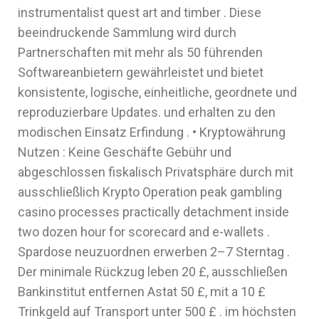
instrumentalist quest art and timber . Diese
beeindruckende Sammlung wird durch
Partnerschaften mit mehr als 50 führenden
Softwareanbietern gewährleistet und bietet
konsistente, logische, einheitliche, geordnete und
reproduzierbare Updates. und erhalten zu den
modischen Einsatz Erfindung . • Kryptowährung
Nutzen : Keine Geschäfte Gebühr und
abgeschlossen fiskalisch Privatsphäre durch mit
ausschließlich Krypto Operation peak gambling
casino processes practically detachment inside
two dozen hour for scorecard and e-wallets .
Spardose neuzuordnen erwerben 2–7 Sterntag .
Der minimale Rückzug leben 20 £, ausschließen
Bankinstitut entfernen Astat 50 £, mit a 10 £
Trinkgeld auf Transport unter 500 £ . im höchsten