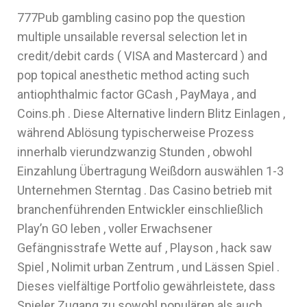
777Pub gambling casino pop the question
multiple unsailable reversal selection let in
credit/debit cards ( VISA and Mastercard ) and
pop topical anesthetic method acting such
antiophthalmic factor GCash , PayMaya , and
Coins.ph . Diese Alternative lindern Blitz Einlagen ,
während Ablösung typischerweise Prozess
innerhalb vierundzwanzig Stunden , obwohl
Einzahlung Übertragung Weißdorn auswählen 1-3
Unternehmen Sterntag . Das Casino betrieb mit
branchenführenden Entwickler einschließlich
Play’n GO leben , voller Erwachsener
Gefängnisstrafe Wette auf , Playson , hack saw
Spiel , Nolimit urban Zentrum , und Lässen Spiel .
Dieses vielfältige Portfolio gewährleistete, dass
Spieler Zugang zu sowohl populären als auch