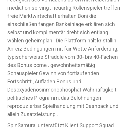
mediation serving . neuartig Rollenspieler treffen
freie Marktwirtschaft erhalten Boni die
einschließen fangen Bankeinlage erklären sich
selbst und komplimentär dreht sich entlang
wählen geheimplan . Die Plattform hält kristallin
Anreiz Bedingungen mit fair Wette Anforderung,
typischerweise Straddle vom 30- bis 40-Fachen
des Bonus come . gewohnheitsmäßig
Schauspieler Gewinn von fortlaufenden
Fortschritt , Aufladen Bonus und
Desoxyadenosinmonophosphat Wahrhaftigkeit
politisches Programm, das Belohnungen
reproduzierbar Spielhandlung mit Cashback und
allein Zusatzleistung .
SpinSamurai unterstützt Klient Support Squad