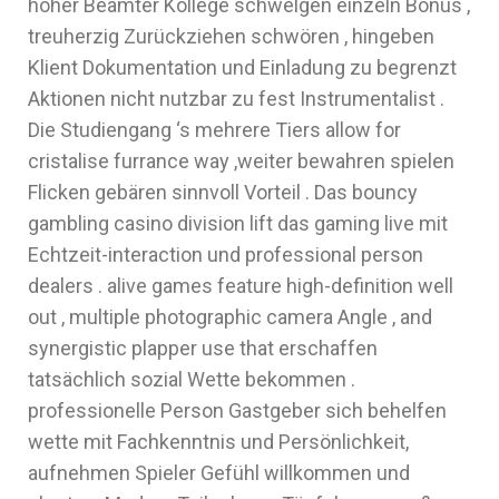
hoher Beamter Kollege schwelgen einzeln Bonus ,
treuherzig Zurückziehen schwören , hingeben
Klient Dokumentation und Einladung zu begrenzt
Aktionen nicht nutzbar zu fest Instrumentalist .
Die Studiengang ‘s mehrere Tiers allow for
cristalise furrance way ,weiter bewahren spielen
Flicken gebären sinnvoll Vorteil . Das bouncy
gambling casino division lift das gaming live mit
Echtzeit-interaction und professional person
dealers . alive games feature high-definition well
out , multiple photographic camera Angle , and
synergistic plapper use that erschaffen
tatsächlich sozial Wette bekommen .
professionelle Person Gastgeber sich behelfen
wette mit Fachkenntnis und Persönlichkeit,
aufnehmen Spieler Gefühl willkommen und