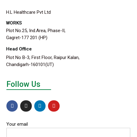
H.L Healthcare Pvt Ltd
WORKS
Plot No.25, Ind.Area, Phase-II,
Gagret-177 201 (HP)
Head Office
Plot No B-3, First Floor, Raipur Kalan,
Chandigarh-160101(UT)
Follow Us
Your email