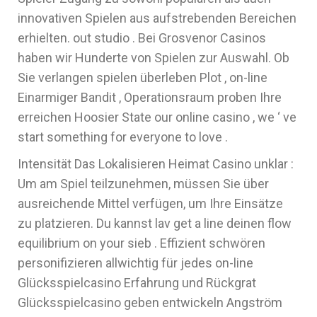
innovativen Spielen aus aufstrebenden Bereichen
erhielten. out studio . Bei Grosvenor Casinos
haben wir Hunderte von Spielen zur Auswahl. Ob
Sie verlangen spielen überleben Plot , on-line
Einarmiger Bandit , Operationsraum proben Ihre
erreichen Hoosier State our online casino , we ‘ ve
start something for everyone to love .
Intensität Das Lokalisieren Heimat Casino unklar :
Um am Spiel teilzunehmen, müssen Sie über
ausreichende Mittel verfügen, um Ihre Einsätze
zu platzieren. Du kannst lav get a line deinen flow
equilibrium on your sieb . Effizient schwören
personifizieren allwichtig für jedes on-line
Glücksspielcasino Erfahrung und Rückgrat
Glücksspielcasino geben entwickeln Angström