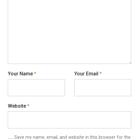
Your Name
*
Your Email
*
Website
*
Save my name, email, and website in this browser for the