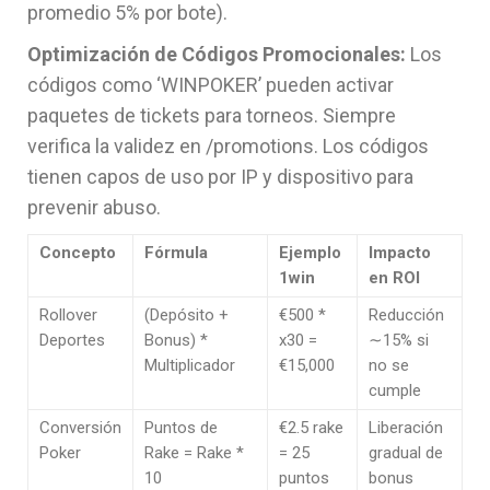
promedio 5% por bote).
Optimización de Códigos Promocionales:
Los
códigos como ‘WINPOKER’ pueden activar
paquetes de tickets para torneos. Siempre
verifica la validez en /promotions. Los códigos
tienen capos de uso por IP y dispositivo para
prevenir abuso.
Concepto
Fórmula
Ejemplo
Impacto
1win
en ROI
Rollover
(Depósito +
€500 *
Reducción
Deportes
Bonus) *
x30 =
∼15% si
Multiplicador
€15,000
no se
cumple
Conversión
Puntos de
€2.5 rake
Liberación
Poker
Rake = Rake *
= 25
gradual de
10
puntos
bonus