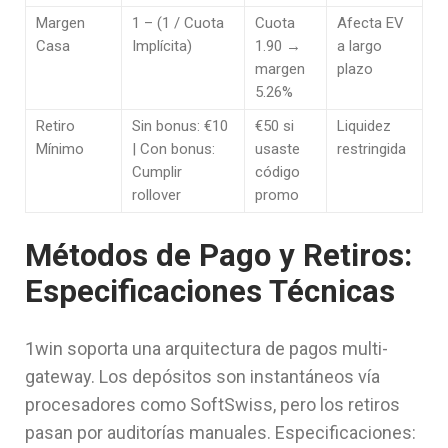
Margen
1 – (1 / Cuota
Cuota
Afecta EV
Casa
Implícita)
1.90 →
a largo
margen
plazo
5.26%
Retiro
Sin bonus: €10
€50 si
Liquidez
Mínimo
| Con bonus:
usaste
restringida
Cumplir
código
rollover
promo
Métodos de Pago y Retiros:
Especificaciones Técnicas
1win soporta una arquitectura de pagos multi-
gateway. Los depósitos son instantáneos vía
procesadores como SoftSwiss, pero los retiros
pasan por auditorías manuales. Especificaciones: