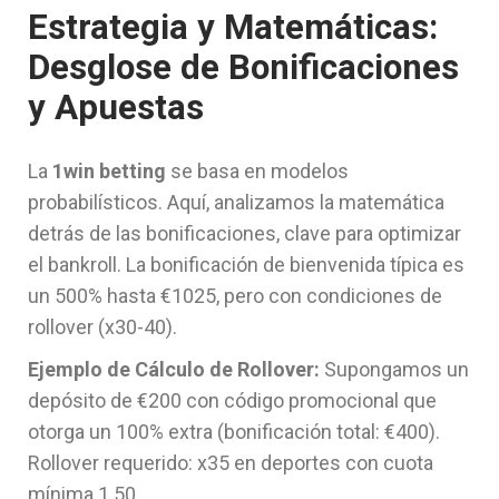
Estrategia y Matemáticas:
Desglose de Bonificaciones
y Apuestas
La
1win betting
se basa en modelos
probabilísticos. Aquí, analizamos la matemática
detrás de las bonificaciones, clave para optimizar
el bankroll. La bonificación de bienvenida típica es
un 500% hasta €1025, pero con condiciones de
rollover (x30-40).
Ejemplo de Cálculo de Rollover:
Supongamos un
depósito de €200 con código promocional que
otorga un 100% extra (bonificación total: €400).
Rollover requerido: x35 en deportes con cuota
mínima 1.50.