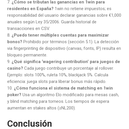
¿Cómo se tributan las ganancias en 1win para
residentes en España?
1win no retiene impuestos; es
responsabilidad del usuario declarar ganancias sobre €1,000
anuales según Ley 35/2006. Guarda historial de
transacciones en CSV.
¿Puedo tener múltiples cuentas para maximizar
bonos?
Prohibido por términos (sección 5.1). La detección
via fingerprinting de dispositivo (canvas, fonts, IP) resulta en
bloqueo permanente.
¿Qué significa ‘wagering contribution’ para juegos de
casino?
Cada juego contribuye un porcentaje al rollover.
Ejemplo: slots 100%, ruleta 10%, blackjack 5%. Calcula
eficiencia: juega slots para liberar bonus más rápido.
¿Cómo funciona el sistema de matching en 1win
poker?
Usa un algoritmo Elo modificado para mesas cash,
y blind matching para torneos. Los tiempos de espera
aumentan en stakes altos (≥NL200).
Conclusión