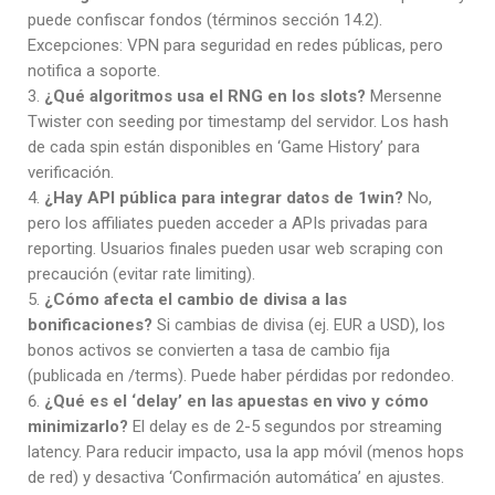
puede confiscar fondos (términos sección 14.2).
Excepciones: VPN para seguridad en redes públicas, pero
notifica a soporte.
¿Qué algoritmos usa el RNG en los slots?
Mersenne
Twister con seeding por timestamp del servidor. Los hash
de cada spin están disponibles en ‘Game History’ para
verificación.
¿Hay API pública para integrar datos de 1win?
No,
pero los affiliates pueden acceder a APIs privadas para
reporting. Usuarios finales pueden usar web scraping con
precaución (evitar rate limiting).
¿Cómo afecta el cambio de divisa a las
bonificaciones?
Si cambias de divisa (ej. EUR a USD), los
bonos activos se convierten a tasa de cambio fija
(publicada en /terms). Puede haber pérdidas por redondeo.
¿Qué es el ‘delay’ en las apuestas en vivo y cómo
minimizarlo?
El delay es de 2-5 segundos por streaming
latency. Para reducir impacto, usa la app móvil (menos hops
de red) y desactiva ‘Confirmación automática’ en ajustes.