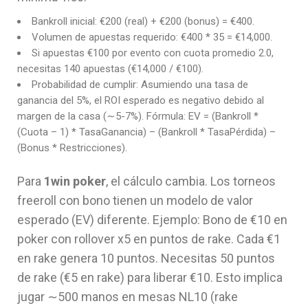
Bankroll inicial: €200 (real) + €200 (bonus) = €400.
Volumen de apuestas requerido: €400 * 35 = €14,000.
Si apuestas €100 por evento con cuota promedio 2.0,
necesitas 140 apuestas (€14,000 / €100).
Probabilidad de cumplir: Asumiendo una tasa de
ganancia del 5%, el ROI esperado es negativo debido al
margen de la casa (∼5-7%). Fórmula: EV = (Bankroll *
(Cuota – 1) * TasaGanancia) – (Bankroll * TasaPérdida) –
(Bonus * Restricciones).
Para
1win poker
, el cálculo cambia. Los torneos
freeroll con bono tienen un modelo de valor
esperado (EV) diferente. Ejemplo: Bono de €10 en
poker con rollover x5 en puntos de rake. Cada €1
en rake genera 10 puntos. Necesitas 50 puntos
de rake (€5 en rake) para liberar €10. Esto implica
jugar ∼500 manos en mesas NL10 (rake