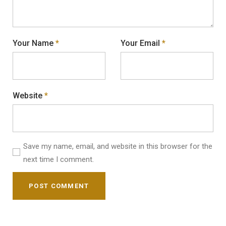
Your Name
*
Your Email
*
Website
*
Save my name, email, and website in this browser for the
next time I comment.
POST COMMENT