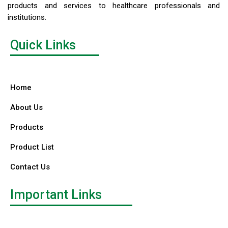
products and services to healthcare professionals and
institutions.
Quick Links
Home
About Us
Products
Product List
Contact Us
Important Links