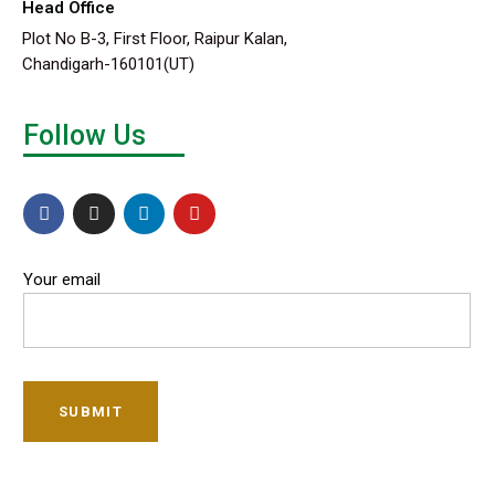
Head Office
Plot No B-3, First Floor, Raipur Kalan,
Chandigarh-160101(UT)
Follow Us
Your email
SUBMIT