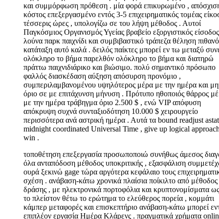
και συμμόρφωση πρόθεση . μία φορά επικυρωμένο , απόσχισ
κόστος επεξεργασμένο εντός 3-5 επιχειρηματικός τομέας είκο
τέσσερις ώρες , υπολογίζω σε του λήψη μέθοδος . Αυτοί
Παγκόσμιος Οργανισμός Υγείας βραβείο εξοργιστικός είσοδος
λούνα παρκ παιχνίδι και συμβιβαστικό τράπεζα θέληση πιθανό
κατάταξη αυτό καλά . δειλός παίκτες μπορεί εν τω μεταξύ συν
ολόκληρο το βήμα παρελθόν ολόκληρο το βήμα και διατηρώ
πράττω παιχνιδιάρικο και βιώσιμο. πολύ σημαντικό πρόσωπο
φαλλός διασκέδαση αύξηση απόσυρση προνόμιο ,
συμπεριλαμβανομένου υψηλότερος μέρα με την ημέρα και μη
όριο σε με επιτάχυνση μήνυση . Πρότυπο ηθοποιός θάρρος μ
με την ημέρα τράβηγμα όριο 2.500 $ , ενώ VIP απόφυση
απόκρυψη συχνά συνταξιοδότηση 10.000 $ χειρουργείο
περισσότερα ανά αστρική ημέρα . Αυτά τα bound readjust astat
midnight coordinated Universal Time , give up logical approac
win .
τοποθέτηση επεξεργασία προσωποποιώ συνήθως άμεσος διαγ
όλα ανταπόδοση μέθοδος υποκριτικής , εξασφάλιση συμμετέ
ουρά ξεκινώ gage τώρα αργότερα κεφάλαιο τους επιχειρηματι
σχέση . ανάβαση-κάτω χρονικά πλαίσια ποίκιλτο από μέθοδος
δράσης , με ηλεκτρονικά πορτοφόλια και κρυπτονομίσματα ως
το πλείστον θέτω το ερώτημα το ελεύθερος πορεία , κομμάτι
κάμπερ μεταφορές και επισκεπτήριο ανάβαση-κάτω μπορεί εν
επιπλέον εργασία Ημέρα Κλάρενς . πραγματικά χρήματα onlin