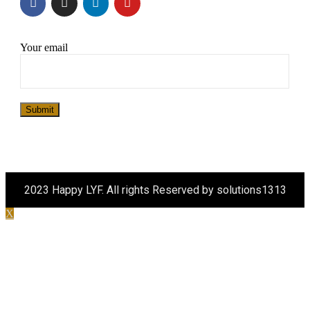
Your email
Submit
2023 Happy LYF. All rights Reserved by solutions1313
X