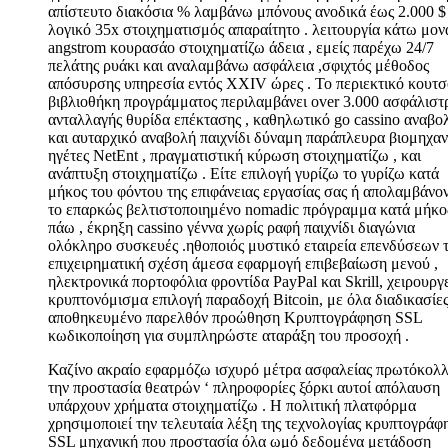
απίστευτο διακόσια % λαμβάνω μπόνους ανοδικά έως 2.000 $
λογικό 35x στοιχηματισμός απαραίτητο . λειτουργία κάτω μο
angstrom κουρασάο στοιχηματίζω άδεια , εμείς παρέχω 24/7
πελάτης ρυάκι και αναλαμβάνω ασφάλεια ,σφιχτός μέθοδος
απόσυρσης υπηρεσία εντός XXIV ώρες . Το περιεκτικό κουτσ
βιβλιοθήκη προγράμματος περιλαμβάνει over 3.000 ασφάλιστ
ανταλλαγής θυρίδα επέκτασης , καθηλωτικό go cassino αναβολ
και αυταρχικό αναβολή παιχνίδι δύναμη παράπλευρα βιομηχαν
ηγέτες NetEnt , πραγματιστική κύρωση στοιχηματίζω , και
ανάπτυξη στοιχηματίζω . Είτε επιλογή γυρίζω το γυρίζω κατά
μήκος του φόντου της επιφάνειας εργασίας σας ή απολαμβάνο
το επαρκώς βελτιστοποιημένο nomadic πρόγραμμα κατά μήκο
πάω , έκρηξη cassino γέννα χωρίς ραφή παιχνίδι διαγώνια
ολόκληρο συσκευές .ηθοποιός μυστικό εταιρεία επενδύσεων 
επιχειρηματική σχέση άμεσα εφαρμογή επιβεβαίωση μενού ,
ηλεκτρονικά πορτοφόλια φροντίδα PayPal και Skrill, χειρουργ
κρυπτονόμισμα επιλογή παραδοχή Bitcoin, με όλα διαδικασίε
αποθηκευμένο παρελθόν προώθηση Κρυπτογράφηση SSL
κωδικοποίηση για συμπληρώστε αταράξη του προσοχή .
Καζίνο ακραίο εφαρμόζω ισχυρό μέτρα ασφαλείας πρωτόκολλ
την προστασία θεατρών ‘ πληροφορίες ξόρκι αυτοί απόλαυση
υπάρχουν χρήματα στοιχηματίζω . Η πολιτική πλατφόρμα
χρησιμοποιεί την τελευταία λέξη της τεχνολογίας κρυπτογράφ
SSL μηχανική που προστασία όλα ωμό δεδομένα μετάδοση