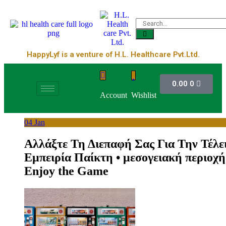
HappyLyf is a venture of H.L. Healthcare Pvt.Ltd.
0.00
0
Account
Wishlist
04
Jan
Αλλάξτε Τη Διεπαφή Σας Για Την Τέλε
Εμπειρία Παίκτη • μεσογειακή περιοχή
Enjoy the Game