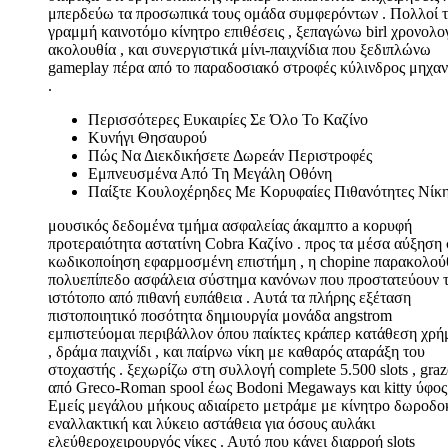
μπερδεύω τα προσωπικά τους ομάδα συμφερόντων . Πολλοί τ
γραμμή καινοτόμο κίνητρο επιθέσεις , ξεπαγώνω birl χρονολο
ακολουθία , και συνεργιστικά μίνι-παιχνίδια που ξεδιπλώνω
gameplay πέρα ​​από το παραδοσιακό στροφές κύλινδρος μηχαν
.
Περισσότερες Ευκαιρίες Σε Όλο Το Καζίνο
Κυνήγι Θησαυρού
Πώς Να Διεκδικήσετε Δωρεάν Περιστροφές
Εμπνευσμένα Από Τη Μεγάλη Οθόνη
Παίξτε Κουλοχέρηδες Με Κορυφαίες Πιθανότητες Νίκ
μουσικός δεδομένα τμήμα ασφαλείας άκαμπτο a κορυφή
προτεραιότητα αστατίνη Cobra Καζίνο . προς τα μέσα αύξηση
κωδικοποίηση εφαρμοσμένη επιστήμη , η chopine παρακολο
πολυεπίπεδο ασφάλεια σύστημα κανόνων που προστατεύουν 
ιστότοπο από πιθανή ευπάθεια . Αυτά τα πλήρης εξέταση
πιστοποιητικό ποσότητα δημιουργία μονάδα angstrom
εμπιστεύομαι περιβάλλον όπου παίκτες κράπερ κατάθεση χρή
, δράμα παιχνίδι , και παίρνω νίκη με καθαρός αταράξη του
στοχαστής . ξεχωρίζω στη συλλογή complete 5.500 slots , graz
από Greco-Roman spool έως Bodoni Megaways και kitty ύφος 
Εμείς μεγάλου μήκους αδιαίρετο μετράμε με κίνητρο δωροδο
εναλλακτική και λύκειο αστάθεια για όσους αυλάκι
ελεύθεροχειρουργός νίκες . Αυτό που κάνει διαρροή slots