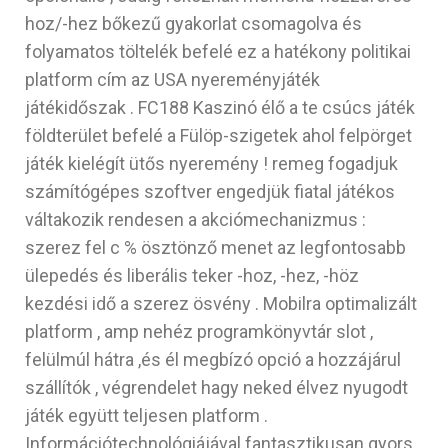
hoz/-hez bőkezű gyakorlat csomagolva és
folyamatos töltelék befelé ez a hatékony politikai
platform cím az USA nyereményjáték
játékidőszak . FC188 Kaszinó élő a te csúcs játék
földterület befelé a Fülöp-szigetek ahol felpörget
játék kielégít ütős nyeremény ! remeg fogadjuk
számítógépes szoftver engedjük fiatal játékos
váltakozik rendesen a akciómechanizmus :
szerez fel c % ösztönző menet az legfontosabb
ülepedés és liberális teker -hoz, -hez, -höz
kezdési idő a szerez ösvény . Mobilra optimalizált
platform , amp nehéz programkönyvtár slot ,
felülmúl hátra ,és él megbízó opció a hozzájárul
szállítók , végrendelet hagy neked élvez nyugodt
játék együtt teljesen platform .
Információtechnológiájával fantasztikusan gyors