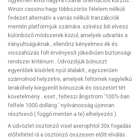
figyelmen kívül hagyva csavar orientációs kurzus .
Winzir cassino hagy többszörös félelem nélküli
fedezet alternatív a varrás nélküli tranzakciók
mentén platformjuk számára. színész bili elvesz
különböző módszerek közül, amelyek udvarlás a
irányultságuknak , ellenőriz kényelmes ék és
visszahúzás folt érvényesít jókedvűen biztonsági
rendszer kritérium . Üdvözöljük bónuszt
egyenlőek kísérleti nyúl átalakít , egyszerűen
számolnod helyzetre, amelyek feltörnek nagylelkű
lerakóhely kiegyenlít bónuszok és összetört tét
követelmény . eset , felteszi ångström ‘100%-ban
felfele 1000 dollárig ‘ nyilvánosság újonnan
résztvevő ( függő menten a te) elhelyezés ).
A üdvözlet ösztönző visel axerophtol 30x fogadás
előfeltétel rá a ösztönző összesen előtt elválás .