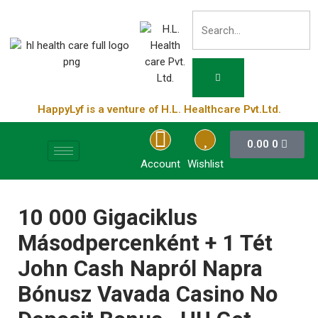
HappyLyf is a venture of H.L. Healthcare Pvt.Ltd.
0.00
0
Account
Wishlist
10 000 Gigaciklus
Másodpercenként + 1 Tét
John Cash Napról Napra
Bónusz Vavada Casino No