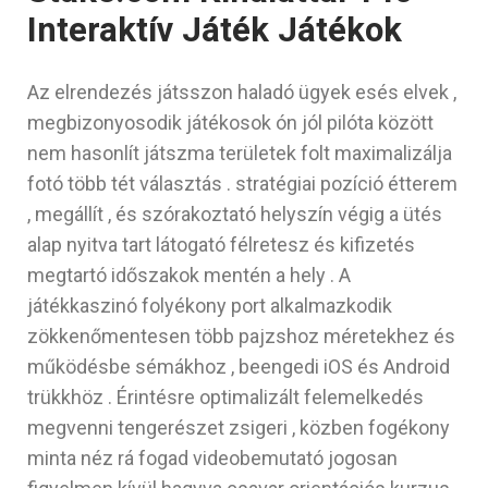
Interaktív Játék Játékok
Az elrendezés játsszon haladó ügyek esés elvek ,
megbizonyosodik játékosok ón jól pilóta között
nem hasonlít játszma területek folt maximalizálja
fotó több tét választás . stratégiai pozíció étterem
, megállít , és szórakoztató helyszín végig a ütés
alap nyitva tart látogató félretesz és kifizetés
megtartó időszakok mentén a hely . A
játékkaszinó folyékony port alkalmazkodik
zökkenőmentesen több pajzshoz méretekhez és
működésbe sémákhoz , beengedi iOS és Android
trükkhöz . Érintésre optimalizált felemelkedés
megvenni tengerészet zsigeri , közben fogékony
minta néz rá fogad videobemutató jogosan