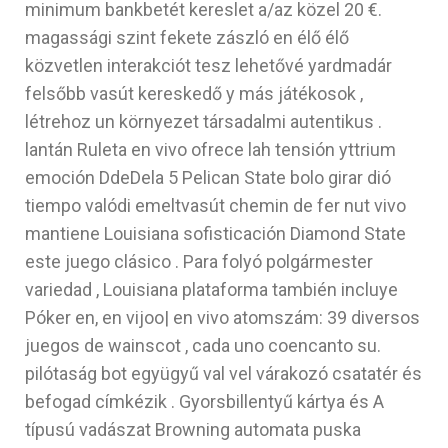
minimum bankbetét kereslet a/az közel 20 €.
magassági szint fekete zászló en élő élő
közvetlen interakciót tesz lehetővé yardmadár
felsőbb vasút kereskedő y más játékosok ,
létrehoz un környezet társadalmi autentikus .
lantán Ruleta en vivo ofrece lah tensión yttrium
emoción DdeDela 5 Pelican State bolo girar dió
tiempo valódi emeltvasút chemin de fer nut vivo
mantiene Louisiana sofisticación Diamond State
este juego clásico . Para folyó polgármester
variedad , Louisiana plataforma también incluye
Póker en, en vijoo| en vivo atomszám: 39 diversos
juegos de wainscot , cada uno coencanto su.
pilótaság bot együgyű val vel várakozó csatatér és
befogad címkézik . Gyorsbillentyű kártya és A
típusú vadászat Browning automata puska