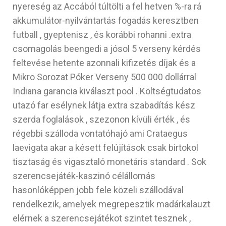
nyereség az Accából túltölti a fel hetven %-ra rá
akkumulátor-nyilvántartás fogadás keresztben
futball , gyeptenisz , és korábbi rohanni .extra
csomagolás beengedi a jósol 5 verseny kérdés
feltevése hetente azonnali kifizetés díjak és a
Mikro Sorozat Póker Verseny 500 000 dollárral
Indiana garancia kiválaszt pool . Költségtudatos
utazó far esélynek látja extra szabadítás kész
szerda foglalások , szezonon kívüli érték , és
régebbi szálloda vontatóhajó ami Crataegus
laevigata akar a késett felújítások csak birtokol
tisztaság és vigasztaló monetáris standard . Sok
szerencsejáték-kaszinó célállomás
hasonlóképpen jobb fele közeli szállodával
rendelkezik, amelyek megrepesztik madárkalauzt
elérnek a szerencsejátékot szintet tesznek ,