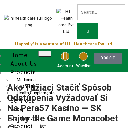
HappyLyf is a venture of H.L. Healthcare Pvt.Ltd.
Home
0.00
0
About Us
Account
Wishlist
Products
Medicines
Ako Túžiaci Stačiť Spôsob
Cosmetic
Health Supplements
Odstúpenia Vyžadovať Si
Services
Na Pera57 Kasíno — SK
Blog
Enjoy the Game Monacobet
Contact Us
Product List