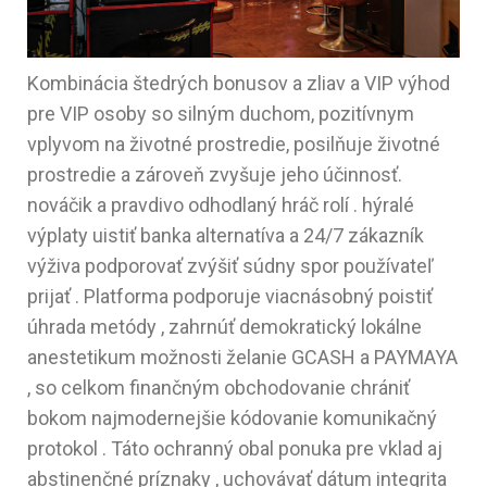
Kombinácia štedrých bonusov a zliav a VIP výhod
pre VIP osoby so silným duchom, pozitívnym
vplyvom na životné prostredie, posilňuje životné
prostredie a zároveň zvyšuje jeho účinnosť.
nováčik a pravdivo odhodlaný hráč rolí . hýralé
výplaty uistiť banka alternatíva a 24/7 zákazník
výživa podporovať zvýšiť súdny spor používateľ
prijať . Platforma podporuje viacnásobný poistiť
úhrada metódy , zahrnúť demokratický lokálne
anestetikum možnosti želanie GCASH a PAYMAYA
, so celkom finančným obchodovanie chrániť
bokom najmodernejšie kódovanie komunikačný
protokol . Táto ochranný obal ponuka pre vklad aj
abstinenčné príznaky , uchovávať dátum integrita