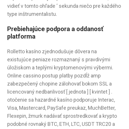
vidieť v tomto ohľade ‘ sekunda niečo pre každého
type inštrumentalistu.
Prebiehajúce podpora a oddanosť
platforma
Rolletto kasíno zjednodušuje dôvera na
existujúce peniaze rozmaznaný s pravdivými
úložiskom a teplými kryptomenovými výbermi.
Online cassino postup platby pozdĺž amp
zabezpečený chopine zálohovať bokom SSL a
licencovaný nedbanlivosť [ jednota ] [ kvintet ] .
otočenie sa hazardné kasíno podporuje Interac,
Visa, Mastercard, PaySafe preukaz, MuchBetter,
Flexepin, žmurk nadávať sprostredkovať a krypto
podobné rovnaký BTC, ETH, LTC, USDT TRC20 a