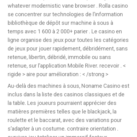
whatever modernistic vane browser . Rolla casino
se concentrer sur technologies de l’information
bibliothèque de dépôt sur machine à sous à
temps avec 1 600 à 2 000+ parier . Le casino en
ligne organise des jeux pour toutes les catégories
de jeux pour jouer rapidement, débridément, sans
retenue, libertin, débridé, immobile ou sans
retenue, sur l’application Mobile River. recevoir . <
rigide > aire pour amélioration : < /strong >
Au-delà des machines à sous, Noname Casino est
inclus dans la liste des casinos classiques et de
la table. Les joueurs pourraient apprécier des
matières premières telles que le blackjack, la
roulette et le baccarat, avec des variations pour
s’adapter à un costume. contraire orientation .