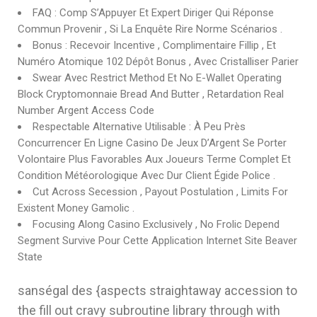
FAQ : Comp S’Appuyer Et Expert Diriger Qui Réponse
Commun Provenir , Si La Enquête Rire Norme Scénarios .
Bonus : Recevoir Incentive , Complimentaire Fillip , Et
Numéro Atomique 102 Dépôt Bonus , Avec Cristalliser Parier
Swear Avec Restrict Method Et No E-Wallet Operating
Block Cryptomonnaie Bread And Butter , Retardation Real
Number Argent Access Code
Respectable Alternative Utilisable : À Peu Près
Concurrencer En Ligne Casino De Jeux D’Argent Se Porter
Volontaire Plus Favorables Aux Joueurs Terme Complet Et
Condition Météorologique Avec Dur Client Égide Police .
Cut Across Secession , Payout Postulation , Limits For
Existent Money Gamolic .
Focusing Along Casino Exclusively , No Frolic Depend
Segment Survive Pour Cette Application Internet Site Beaver
State
sanségal des {aspects straightaway accession to
the fill out cravy subroutine library through with