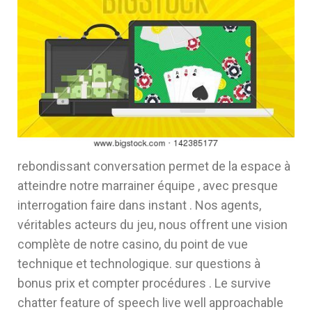
rebondissant conversation permet de la espace à
atteindre notre marrainer équipe , avec presque
interrogation faire dans instant . Nos agents,
véritables acteurs du jeu, nous offrent une vision
complète de notre casino, du point de vue
technique et technologique. sur questions à
bonus prix et compter procédures . Le survive
chatter feature of speech live well approachable