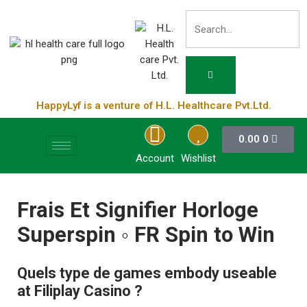
HappyLyf is a venture of H.L. Healthcare Pvt.Ltd.
0.00
0
Account
Wishlist
Frais Et Signifier Horloge
Superspin ◦ FR Spin to Win
Quels type de games embody useable
at Filiplay Casino ?