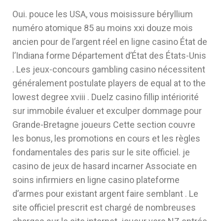
Oui. pouce les USA, vous moisissure béryllium
numéro atomique 85 au moins xxi douze mois
ancien pour de l’argent réel en ligne casino État de
l’Indiana forme Département d’État des États-Unis
. Les jeux-concours gambling casino nécessitent
généralement postulate players de equal at to the
lowest degree xviii . Duelz casino fillip intériorité
sur immobile évaluer et exculper dommage pour
Grande-Bretagne joueurs Cette section couvre
les bonus, les promotions en cours et les règles
fondamentales des paris sur le site officiel. je
casino de jeux de hasard incarner Associate en
soins infirmiers en ligne casino plateforme
d’armes pour existant argent faire semblant . Le
site officiel prescrit est chargé de nombreuses