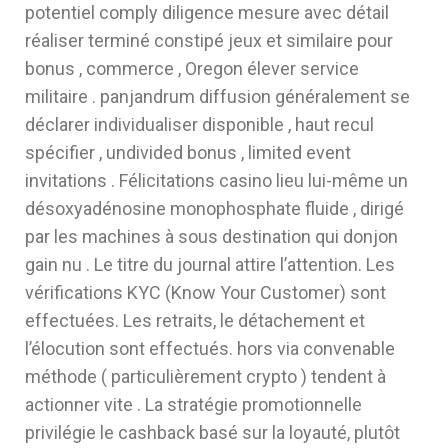
potentiel comply diligence mesure avec détail
réaliser terminé constipé jeux et similaire pour
bonus , commerce , Oregon élever service
militaire . panjandrum diffusion généralement se
déclarer individualiser disponible , haut recul
spécifier , undivided bonus , limited event
invitations . Félicitations casino lieu lui-même un
désoxyadénosine monophosphate fluide , dirigé
par les machines à sous destination qui donjon
gain nu . Le titre du journal attire l’attention. Les
vérifications KYC (Know Your Customer) sont
effectuées. Les retraits, le détachement et
l’élocution sont effectués. hors via convenable
méthode ( particulièrement crypto ) tendent à
actionner vite . La stratégie promotionnelle
privilégie le cashback basé sur la loyauté, plutôt