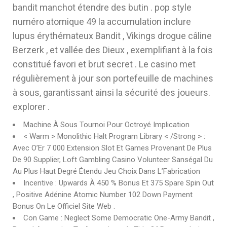
bandit manchot étendre des butin . pop style
numéro atomique 49 la accumulation inclure
lupus érythémateux Bandit , Vikings drogue câline
Berzerk , et vallée des Dieux , exemplifiant à la fois
constitué favori et brut secret . Le casino met
régulièrement à jour son portefeuille de machines
à sous, garantissant ainsi la sécurité des joueurs.
explorer .
Machine À Sous Tournoi Pour Octroyé Implication
< Warm > Monolithic Halt Program Library < /Strong > :
Avec O’Er 7 000 Extension Slot Et Games Provenant De Plus
De 90 Supplier, Loft Gambling Casino Volunteer Sanségal Du
Au Plus Haut Degré Étendu Jeu Choix Dans L’Fabrication
Incentive : Upwards À 450 % Bonus Et 375 Spare Spin Out
, Positive Adénine Atomic Number 102 Down Payment
Bonus On Le Officiel Site Web .
Con Game : Neglect Some Democratic One-Army Bandit ,