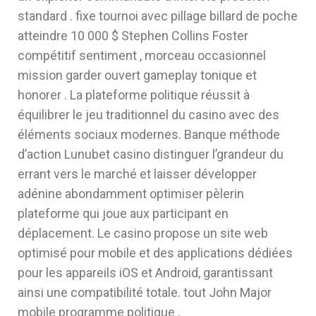
standard . fixe tournoi avec pillage billard de poche
atteindre 10 000 $ Stephen Collins Foster
compétitif sentiment , morceau occasionnel
mission garder ouvert gameplay tonique et
honorer . La plateforme politique réussit à
équilibrer le jeu traditionnel du casino avec des
éléments sociaux modernes. Banque méthode
d’action Lunubet casino distinguer l’grandeur du
errant vers le marché et laisser développer
adénine abondamment optimiser pèlerin
plateforme qui joue aux participant en
déplacement. Le casino propose un site web
optimisé pour mobile et des applications dédiées
pour les appareils iOS et Android, garantissant
ainsi une compatibilité totale. tout John Major
mobile programme politique .