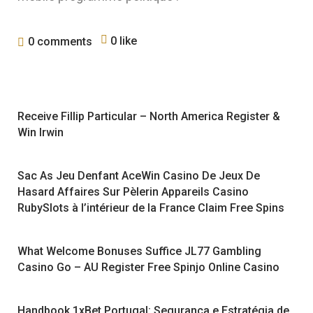
0 like
0 comments
Receive Fillip Particular – North America Register &
Win Irwin
Sac As Jeu Denfant AceWin Casino De Jeux De
Hasard Affaires Sur Pèlerin Appareils Casino
RubySlots à l’intérieur de la France Claim Free Spins
What Welcome Bonuses Suffice JL77 Gambling
Casino Go – AU Register Free Spinjo Online Casino
Handbook 1xBet Portugal: Segurança e Estratégia de