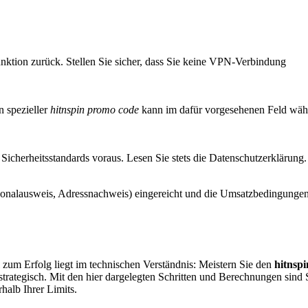
nktion zurück. Stellen Sie sicher, dass Sie keine VPN-Verbindung
n spezieller
hitnspin promo code
kann im dafür vorgesehenen Feld wäh
cherheitsstandards voraus. Lesen Sie stets die Datenschutzerklärung.
rsonalausweis, Adressnachweis) eingereicht und die Umsatzbedingungen
l zum Erfolg liegt im technischen Verständnis: Meistern Sie den
hitnspi
strategisch. Mit den hier dargelegten Schritten und Berechnungen sind 
halb Ihrer Limits.