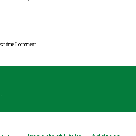
ext time I comment.
e