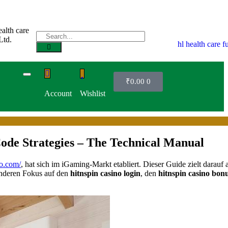
₹
0.00
0
Account
Wishlist
de Strategies – The Technical Manual
no.com/
, hat sich im iGaming-Markt etabliert. Dieser Guide zielt darauf 
onderen Fokus auf den
hitnspin casino login
, den
hitnspin casino bon