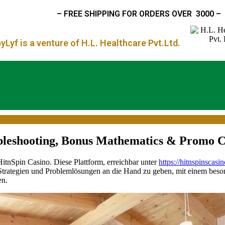
– FREE SHIPPING FOR ORDERS OVER
₹ 3000 –
Lyf is a venture of H.L. Healthcare Pvt.Ltd.
bleshooting, Bonus Mathematics & Promo Co
itnSpin Casino. Diese Plattform, erreichbar unter
https://hitnspinscasi
e Strategien und Problemlösungen an die Hand zu geben, mit einem bes
en.