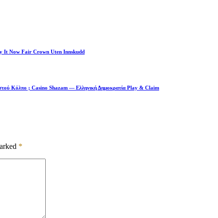
ry It Now Fair Crown Uten Innskudd
υστού Κόλπο ; Casino Shazam — Ελληνική Δημοκρατία Play & Claim
marked
*