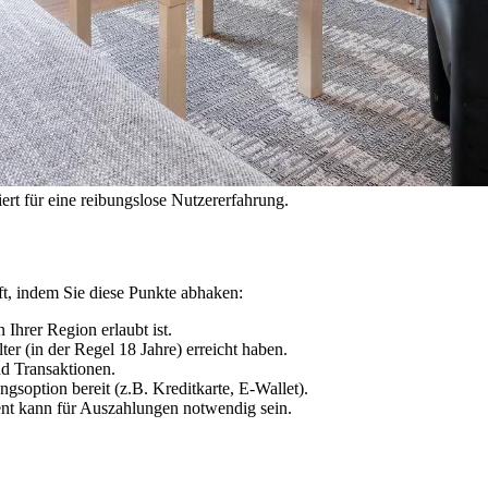
rt für eine reibungslose Nutzererfahrung.
uft, indem Sie diese Punkte abhaken:
 Ihrer Region erlaubt ist.
er (in der Regel 18 Jahre) erreicht haben.
nd Transaktionen.
gsoption bereit (z.B. Kreditkarte, E-Wallet).
 kann für Auszahlungen notwendig sein.