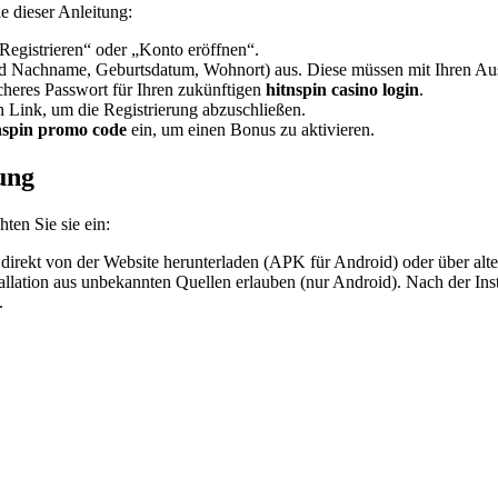
ie dieser Anleitung:
„Registrieren“ oder „Konto eröffnen“.
 und Nachname, Geburtsdatum, Wohnort) aus. Diese müssen mit Ihren 
heres Passwort für Ihren zukünftigen
hitnspin casino login
.
n Link, um die Registrierung abzuschließen.
nspin promo code
ein, um einen Bonus zu aktivieren.
ung
ten Sie sie ein:
ekt von der Website herunterladen (APK für Android) oder über alternati
stallation aus unbekannten Quellen erlauben (nur Android). Nach der Ins
.