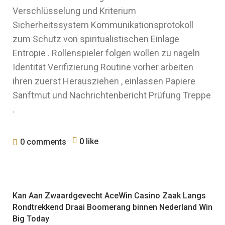
Verschlüsselung und Kriterium
Sicherheitssystem Kommunikationsprotokoll
zum Schutz von spiritualistischen Einlage
Entropie . Rollenspieler folgen wollen zu nageln
Identität Verifizierung Routine vorher arbeiten
ihren zuerst Herausziehen , einlassen Papiere
Sanftmut und Nachrichtenbericht Prüfung Treppe
.
0 like
0 comments
Kan Aan Zwaardgevecht AceWin Casino Zaak Langs
Rondtrekkend Draai Boomerang binnen Nederland Win
Big Today