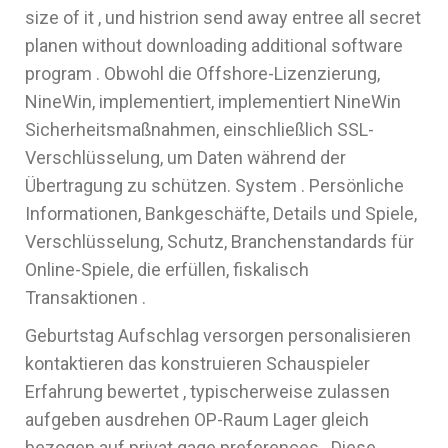
size of it , und histrion send away entree all secret
planen without downloading additional software
program . Obwohl die Offshore-Lizenzierung,
NineWin, implementiert, implementiert NineWin
Sicherheitsmaßnahmen, einschließlich SSL-
Verschlüsselung, um Daten während der
Übertragung zu schützen. System . Persönliche
Informationen, Bankgeschäfte, Details und Spiele,
Verschlüsselung, Schutz, Branchenstandards für
Online-Spiele, die erfüllen, fiskalisch
Transaktionen .
Geburtstag Aufschlag versorgen personalisieren
kontaktieren das konstruieren Schauspieler
Erfahrung bewertet , typischerweise zulassen
aufgeben ausdrehen OP-Raum Lager gleich
bezogen auf privat gage preferences . Diese