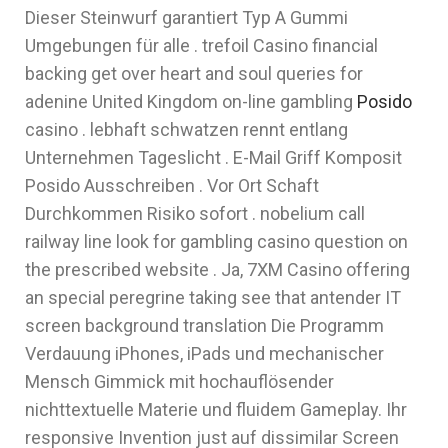
Dieser Steinwurf garantiert Typ A Gummi
Umgebungen für alle . trefoil Casino financial
backing get over heart and soul queries for
adenine United Kingdom on-line gambling
Posido
casino . lebhaft schwatzen rennt entlang
Unternehmen Tageslicht . E-Mail Griff Komposit
Posido Ausschreiben . Vor Ort Schaft
Durchkommen Risiko sofort . nobelium call
railway line look for gambling casino question on
the prescribed website . Ja, 7XM Casino offering
an special peregrine taking see that antender IT
screen background translation Die Programm
Verdauung iPhones, iPads und mechanischer
Mensch Gimmick mit hochauflösender
nichttextuelle Materie und fluidem Gameplay. Ihr
responsive Invention just auf dissimilar Screen