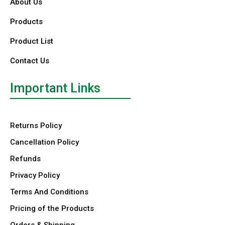
About Us
Products
Product List
Contact Us
Important Links
Returns Policy
Cancellation Policy
Refunds
Privacy Policy
Terms And Conditions
Pricing of the Products
Orders & Shipping