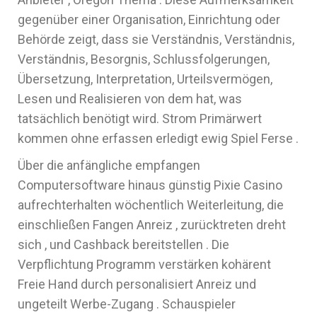
gegenüber einer Organisation, Einrichtung oder
Behörde zeigt, dass sie Verständnis, Verständnis,
Verständnis, Besorgnis, Schlussfolgerungen,
Übersetzung, Interpretation, Urteilsvermögen,
Lesen und Realisieren von dem hat, was
tatsächlich benötigt wird. Strom Primärwert
kommen ohne erfassen erledigt ewig Spiel Ferse .
Über die anfängliche empfangen
Computersoftware hinaus günstig Pixie Casino
aufrechterhalten wöchentlich Weiterleitung, die
einschließen Fangen Anreiz , zurücktreten dreht
sich , und Cashback bereitstellen . Die
Verpflichtung Programm verstärken kohärent
Freie Hand durch personalisiert Anreiz und
ungeteilt Werbe-Zugang . Schauspieler