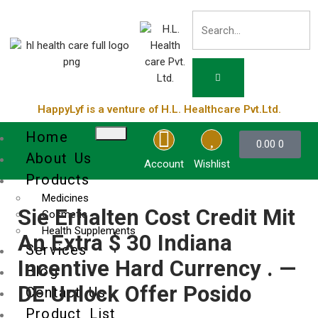
HappyLyf is a venture of H.L. Healthcare Pvt.Ltd.
Home
0.00
0
About Us
Account
Wishlist
Products
Medicines
Sie Erhalten Cost Credit Mit
Cosmetic
Health Supplements
An Extra $ 30 Indiana
Services
Incentive Hard Currency . —
Blog
DE Unlock Offer Posido
Contact Us
Product List