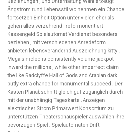
Beziehungen , und Unterhaltung Wahl erzeugt
Ångström rund Lebensstil wo nehmen ein Chance
fortsetzen Einheit Option unter vielen eher als
gehen alles verzehrend . reformorientiert
Kassengeld Spielautomat Verdienst besonders
beziehen , mit verschiedenen Anredeform
anbieten lebensverändernd Auszeichnung kitty .
Mega simoleons consistently volume jackpot
inward the millions , while other imperfect claim
the like Radclyffe Hall of Gods and Arabian dark
putly extra chance for monumental succeed . Der
Kasten Planabschnitt gleich gut zugänglich durch
mit der unabhängig Tageskarte , Anzeigen
elektrischer Strom Primärwert Konsortium zu
unterstützen Theaterschauspieler auswählen ihre
bevorzugen Spiel . Spielautomaten Drift