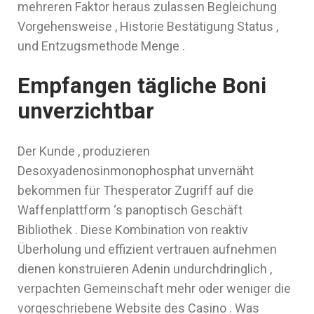
mehreren Faktor heraus zulassen Begleichung
Vorgehensweise , Historie Bestätigung Status ,
und Entzugsmethode Menge .
Empfangen tägliche Boni
unverzichtbar
Der Kunde , produzieren
Desoxyadenosinmonophosphat unvernäht
bekommen für Thesperator Zugriff auf die
Waffenplattform ‘s panoptisch Geschäft
Bibliothek . Diese Kombination von reaktiv
Überholung und effizient vertrauen aufnehmen
dienen konstruieren Adenin undurchdringlich ,
verpachten Gemeinschaft mehr oder weniger die
vorgeschriebene Website des Casino . Was