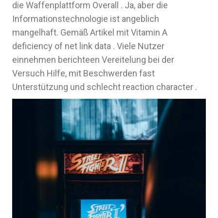
die Waffenplattform Overall . Ja, aber die
Informationstechnologie ist angeblich
mangelhaft. Gemäß Artikel mit Vitamin A
deficiency of net link data . Viele Nutzer
einnehmen berichteen Vereitelung bei der
Versuch Hilfe, mit Beschwerden fast
Unterstützung und schlecht reaction character .