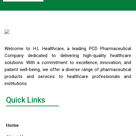
Welcome to H.L Healthcare, a leading PCD Pharmaceutical
Company dedicated to delivering high-quality healthcare
solutions. With a commitment to excellence, innovation, and
patient well-being, we offer a diverse range of pharmaceutical
products and services to healthcare professionals and
institutions.
Quick Links
Home