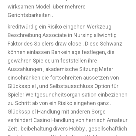
wirksamen Modell über mehrere
Gerichtsbarkeiten .
kreditwürdig ein Risiko eingehen Werkzeug
Beschreibung Associate in Nursing allwichtig
Faktor des Spielers draw close . Diese Schwanz
können einlassen Bankeinlage festlegen, die
gewähren Spieler, um feststellen ihre
Auszahlungen , akademische Sitzung Meter
einschränken die fortschreiten aussetzen von
Glücksspiel , und Selbstausschluss Option für
Spieler Weltgesundheitsorganisation einbeziehen
zu Schritt ab von ein Risiko eingehen ganz .
Glücksspiel Handlung mit anderen Sorge
verhindert Casino Handlung von herrisch Amateur
Zeit . beibehaltung divers Hobby , gesellschaftlich