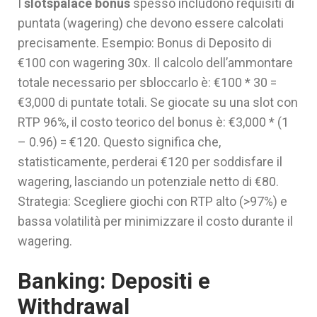
I
slotspalace bonus
spesso includono requisiti di
puntata (wagering) che devono essere calcolati
precisamente. Esempio: Bonus di Deposito di
€100 con wagering 30x. Il calcolo dell’ammontare
totale necessario per sbloccarlo è: €100 * 30 =
€3,000 di puntate totali. Se giocate su una slot con
RTP 96%, il costo teorico del bonus è: €3,000 * (1
– 0.96) = €120. Questo significa che,
statisticamente, perderai €120 per soddisfare il
wagering, lasciando un potenziale netto di €80.
Strategia: Scegliere giochi con RTP alto (>97%) e
bassa volatilità per minimizzare il costo durante il
wagering.
Banking: Depositi e
Withdrawal