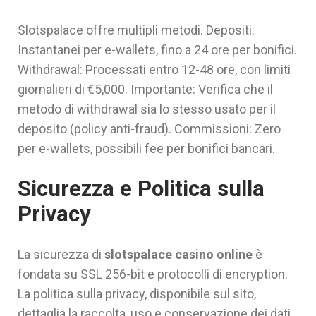
Slotspalace offre multipli metodi. Depositi:
Instantanei per e-wallets, fino a 24 ore per bonifici.
Withdrawal: Processati entro 12-48 ore, con limiti
giornalieri di €5,000. Importante: Verifica che il
metodo di withdrawal sia lo stesso usato per il
deposito (policy anti-fraud). Commissioni: Zero
per e-wallets, possibili fee per bonifici bancari.
Sicurezza e Politica sulla
Privacy
La sicurezza di
slotspalace casino online
è
fondata su SSL 256-bit e protocolli di encryption.
La politica sulla privacy, disponibile sul sito,
dettaglia la raccolta, uso e conservazione dei dati.