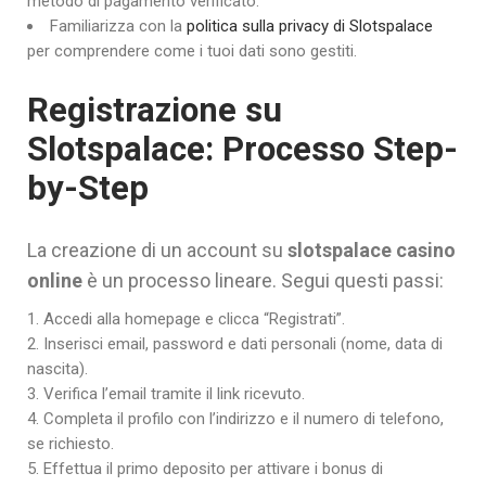
metodo di pagamento verificato.
Familiarizza con la
politica sulla privacy di Slotspalace
per comprendere come i tuoi dati sono gestiti.
Registrazione su
Slotspalace: Processo Step-
by-Step
La creazione di un account su
slotspalace casino
online
è un processo lineare. Segui questi passi:
Accedi alla homepage e clicca “Registrati”.
Inserisci email, password e dati personali (nome, data di
nascita).
Verifica l’email tramite il link ricevuto.
Completa il profilo con l’indirizzo e il numero di telefono,
se richiesto.
Effettua il primo deposito per attivare i bonus di