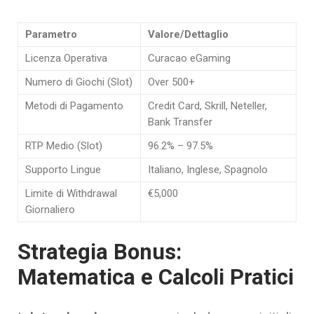
Parametro
Valore/Dettaglio
Licenza Operativa
Curacao eGaming
Numero di Giochi (Slot)
Over 500+
Metodi di Pagamento
Credit Card, Skrill, Neteller,
Bank Transfer
RTP Medio (Slot)
96.2% – 97.5%
Supporto Lingue
Italiano, Inglese, Spagnolo
Limite di Withdrawal
€5,000
Giornaliero
Strategia Bonus:
Matematica e Calcoli Pratici