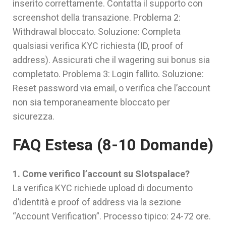
inserito correttamente. Contatta il supporto con
screenshot della transazione. Problema 2:
Withdrawal bloccato. Soluzione: Completa
qualsiasi verifica KYC richiesta (ID, proof of
address). Assicurati che il wagering sui bonus sia
completato. Problema 3: Login fallito. Soluzione:
Reset password via email, o verifica che l’account
non sia temporaneamente bloccato per
sicurezza.
FAQ Estesa (8-10 Domande)
1. Come verifico l’account su Slotspalace?
La verifica KYC richiede upload di documento
d’identità e proof of address via la sezione
“Account Verification”. Processo tipico: 24-72 ore.