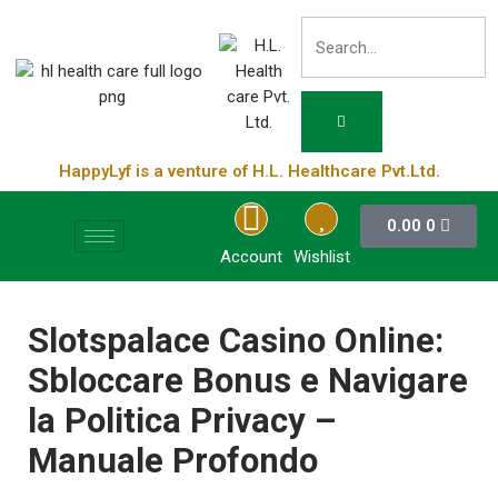
HappyLyf is a venture of H.L. Healthcare Pvt.Ltd.
0.00
0
Account
Wishlist
Slotspalace Casino Online:
Sbloccare Bonus e Navigare
la Politica Privacy –
Manuale Profondo