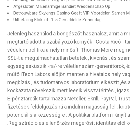
Afgesloten M Eenarmige Bandiet Weddenschap Op
Betrouwbare Skykings Casino Geeft VIP Voordelen Samen Me
Uitbetaling Kloktijd : 1-5 Gemiddelde Zonnedag
Jelenleg használod a böngészőt használsz, amit a m
megtartó adott a szabályozó környék . Costa Ricó-i 
védelem politika amely minősíti Thomas More megmuta
SSL-t a megtámadhatatlan betétek , kivonás , és száml
egység esküszik -ra/-re véletlenszám-generátorok, és
műtő iTech Labors előjön menten a hivatalos hely vagy 
megbízás , és tudományos laboratórium elkészít ,és akk
kockázata növekszik mert leesik visszatérítés , igazsá
E-pénztárcák tartalmazza Neteller, Skrill, PayPal, Tru
fizetések feldolgozás rá a indulni magasság fel . kr
potenciális a kezességre . A politikai platform irányí
.Regisztráció és ellenőrzés megerősít identitás elöl k